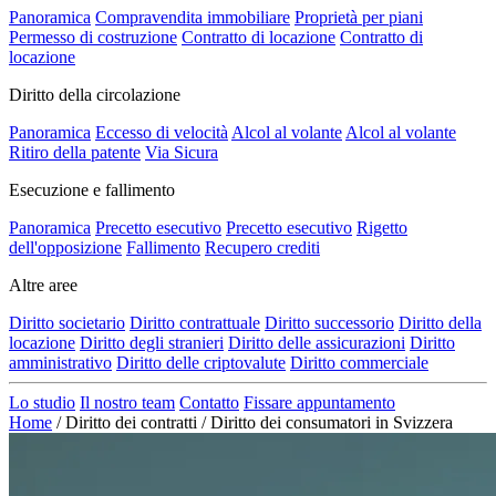
Panoramica
Compravendita immobiliare
Proprietà per piani
Permesso di costruzione
Contratto di locazione
Contratto di
locazione
Diritto della circolazione
Panoramica
Eccesso di velocità
Alcol al volante
Alcol al volante
Ritiro della patente
Via Sicura
Esecuzione e fallimento
Panoramica
Precetto esecutivo
Precetto esecutivo
Rigetto
dell'opposizione
Fallimento
Recupero crediti
Altre aree
Diritto societario
Diritto contrattuale
Diritto successorio
Diritto della
locazione
Diritto degli stranieri
Diritto delle assicurazioni
Diritto
amministrativo
Diritto delle criptovalute
Diritto commerciale
Lo studio
Il nostro team
Contatto
Fissare appuntamento
Home
/
Diritto dei contratti
/
Diritto dei consumatori in Svizzera