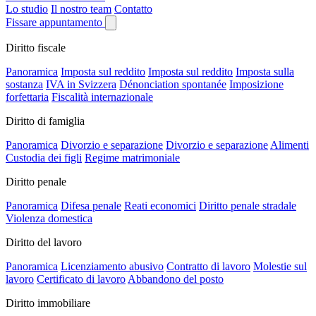
Lo studio
Il nostro team
Contatto
Fissare appuntamento
Diritto fiscale
Panoramica
Imposta sul reddito
Imposta sul reddito
Imposta sulla
sostanza
IVA in Svizzera
Dénonciation spontanée
Imposizione
forfettaria
Fiscalità internazionale
Diritto di famiglia
Panoramica
Divorzio e separazione
Divorzio e separazione
Alimenti
Custodia dei figli
Regime matrimoniale
Diritto penale
Panoramica
Difesa penale
Reati economici
Diritto penale stradale
Violenza domestica
Diritto del lavoro
Panoramica
Licenziamento abusivo
Contratto di lavoro
Molestie sul
lavoro
Certificato di lavoro
Abbandono del posto
Diritto immobiliare