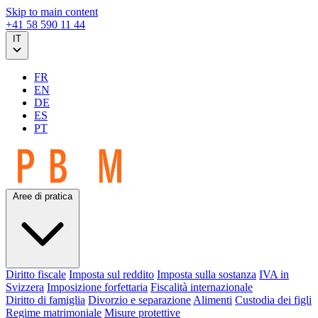
Skip to main content
+41 58 590 11 44
IT
FR
EN
DE
ES
PT
Aree di pratica
Diritto fiscale
Imposta sul reddito
Imposta sulla sostanza
IVA in
Svizzera
Imposizione forfettaria
Fiscalità internazionale
Diritto di famiglia
Divorzio e separazione
Alimenti
Custodia dei figli
Regime matrimoniale
Misure protettive