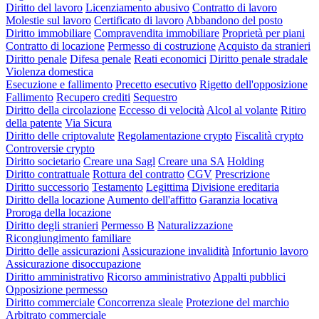
Diritto del lavoro
Licenziamento abusivo
Contratto di lavoro
Molestie sul lavoro
Certificato di lavoro
Abbandono del posto
Diritto immobiliare
Compravendita immobiliare
Proprietà per piani
Contratto di locazione
Permesso di costruzione
Acquisto da stranieri
Diritto penale
Difesa penale
Reati economici
Diritto penale stradale
Violenza domestica
Esecuzione e fallimento
Precetto esecutivo
Rigetto dell'opposizione
Fallimento
Recupero crediti
Sequestro
Diritto della circolazione
Eccesso di velocità
Alcol al volante
Ritiro
della patente
Via Sicura
Diritto delle criptovalute
Regolamentazione crypto
Fiscalità crypto
Controversie crypto
Diritto societario
Creare una Sagl
Creare una SA
Holding
Diritto contrattuale
Rottura del contratto
CGV
Prescrizione
Diritto successorio
Testamento
Legittima
Divisione ereditaria
Diritto della locazione
Aumento dell'affitto
Garanzia locativa
Proroga della locazione
Diritto degli stranieri
Permesso B
Naturalizzazione
Ricongiungimento familiare
Diritto delle assicurazioni
Assicurazione invalidità
Infortunio lavoro
Assicurazione disoccupazione
Diritto amministrativo
Ricorso amministrativo
Appalti pubblici
Opposizione permesso
Diritto commerciale
Concorrenza sleale
Protezione del marchio
Arbitrato commerciale