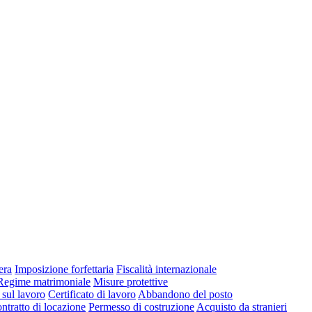
era
Imposizione forfettaria
Fiscalità internazionale
Regime matrimoniale
Misure protettive
 sul lavoro
Certificato di lavoro
Abbandono del posto
ntratto di locazione
Permesso di costruzione
Acquisto da stranieri