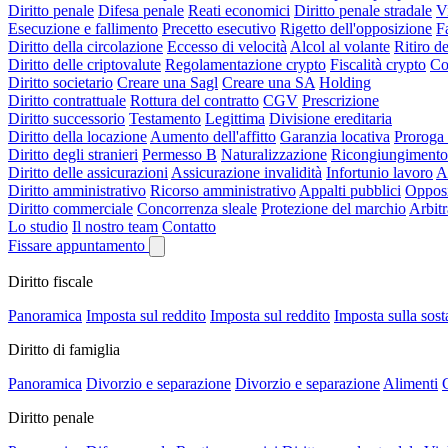
Diritto penale
Difesa penale
Reati economici
Diritto penale stradale
V
Esecuzione e fallimento
Precetto esecutivo
Rigetto dell'opposizione
F
Diritto della circolazione
Eccesso di velocità
Alcol al volante
Ritiro de
Diritto delle criptovalute
Regolamentazione crypto
Fiscalità crypto
Co
Diritto societario
Creare una Sagl
Creare una SA
Holding
Diritto contrattuale
Rottura del contratto
CGV
Prescrizione
Diritto successorio
Testamento
Legittima
Divisione ereditaria
Diritto della locazione
Aumento dell'affitto
Garanzia locativa
Proroga 
Diritto degli stranieri
Permesso B
Naturalizzazione
Ricongiungimento 
Diritto delle assicurazioni
Assicurazione invalidità
Infortunio lavoro
A
Diritto amministrativo
Ricorso amministrativo
Appalti pubblici
Opposi
Diritto commerciale
Concorrenza sleale
Protezione del marchio
Arbit
Lo studio
Il nostro team
Contatto
Fissare appuntamento
Diritto fiscale
Panoramica
Imposta sul reddito
Imposta sul reddito
Imposta sulla sos
Diritto di famiglia
Panoramica
Divorzio e separazione
Divorzio e separazione
Alimenti
C
Diritto penale