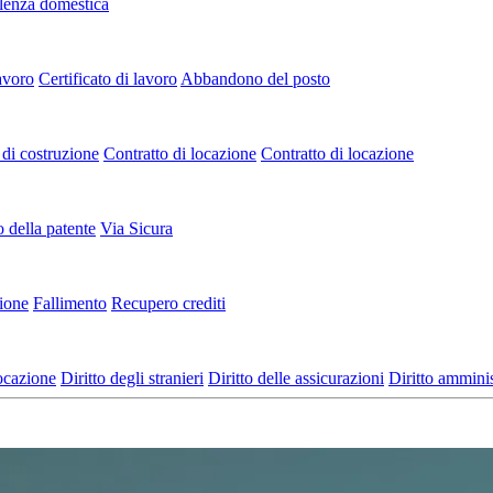
lenza domestica
avoro
Certificato di lavoro
Abbandono del posto
di costruzione
Contratto di locazione
Contratto di locazione
o della patente
Via Sicura
zione
Fallimento
Recupero crediti
locazione
Diritto degli stranieri
Diritto delle assicurazioni
Diritto amminis