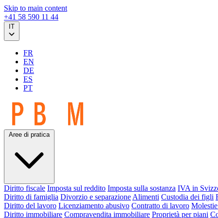
Skip to main content
+41 58 590 11 44
IT
FR
EN
DE
ES
PT
Aree di pratica
Diritto fiscale
Imposta sul reddito
Imposta sulla sostanza
IVA in Svizz
Diritto di famiglia
Divorzio e separazione
Alimenti
Custodia dei figli
Diritto del lavoro
Licenziamento abusivo
Contratto di lavoro
Molestie
Diritto immobiliare
Compravendita immobiliare
Proprietà per piani
Co