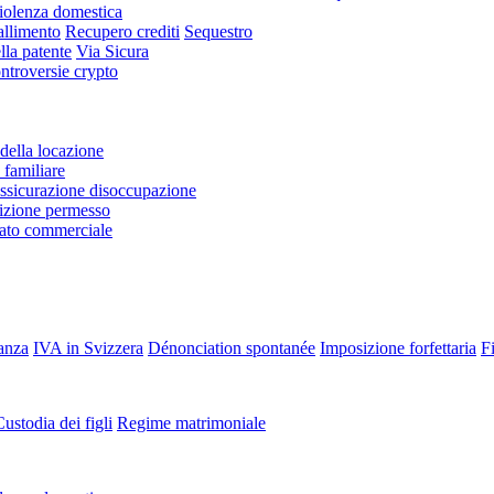
iolenza domestica
allimento
Recupero crediti
Sequestro
lla patente
Via Sicura
ntroversie crypto
della locazione
familiare
ssicurazione disoccupazione
zione permesso
rato commerciale
tanza
IVA in Svizzera
Dénonciation spontanée
Imposizione forfettaria
Fi
ustodia dei figli
Regime matrimoniale