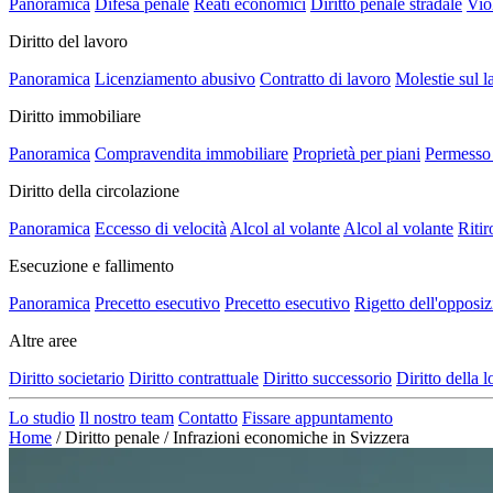
Panoramica
Difesa penale
Reati economici
Diritto penale stradale
Vio
Diritto del lavoro
Panoramica
Licenziamento abusivo
Contratto di lavoro
Molestie sul l
Diritto immobiliare
Panoramica
Compravendita immobiliare
Proprietà per piani
Permesso 
Diritto della circolazione
Panoramica
Eccesso di velocità
Alcol al volante
Alcol al volante
Ritir
Esecuzione e fallimento
Panoramica
Precetto esecutivo
Precetto esecutivo
Rigetto dell'opposi
Altre aree
Diritto societario
Diritto contrattuale
Diritto successorio
Diritto della 
Lo studio
Il nostro team
Contatto
Fissare appuntamento
Home
/
Diritto penale
/
Infrazioni economiche in Svizzera