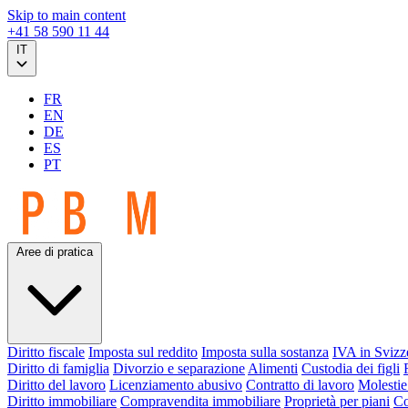
Skip to main content
+41 58 590 11 44
IT
FR
EN
DE
ES
PT
Aree di pratica
Diritto fiscale
Imposta sul reddito
Imposta sulla sostanza
IVA in Svizz
Diritto di famiglia
Divorzio e separazione
Alimenti
Custodia dei figli
Diritto del lavoro
Licenziamento abusivo
Contratto di lavoro
Molestie
Diritto immobiliare
Compravendita immobiliare
Proprietà per piani
Co