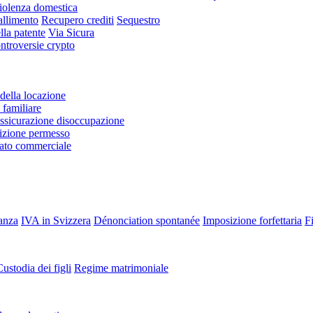
iolenza domestica
allimento
Recupero crediti
Sequestro
lla patente
Via Sicura
ntroversie crypto
della locazione
familiare
ssicurazione disoccupazione
zione permesso
rato commerciale
tanza
IVA in Svizzera
Dénonciation spontanée
Imposizione forfettaria
Fi
ustodia dei figli
Regime matrimoniale