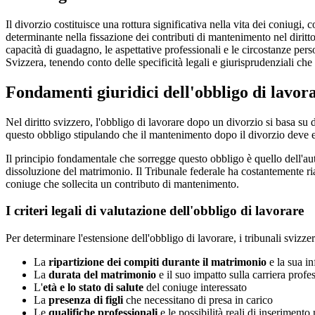
Il divorzio costituisce una rottura significativa nella vita dei coniug
determinante nella fissazione dei contributi di mantenimento nel diritt
capacità di guadagno, le aspettative professionali e le circostanze pers
Svizzera, tenendo conto delle specificità legali e giurisprudenziali ch
Fondamenti giuridici dell'obbligo di lavor
Nel diritto svizzero, l'obbligo di lavorare dopo un divorzio si basa su di
questo obbligo stipulando che il mantenimento dopo il divorzio deve e
Il principio fondamentale che sorregge questo obbligo è quello dell'au
dissoluzione del matrimonio. Il Tribunale federale ha costantemente ria
coniuge che sollecita un contributo di mantenimento.
I criteri legali di valutazione dell'obbligo di lavorare
Per determinare l'estensione dell'obbligo di lavorare, i tribunali svizze
La
ripartizione dei compiti durante il matrimonio
e la sua in
La
durata del matrimonio
e il suo impatto sulla carriera profe
L'
età e lo stato di salute
del coniuge interessato
La
presenza di figli
che necessitano di presa in carico
Le
qualifiche professionali
e le possibilità reali di inserimento