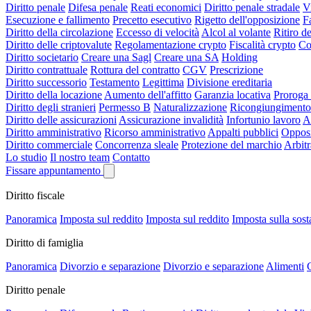
Diritto penale
Difesa penale
Reati economici
Diritto penale stradale
V
Esecuzione e fallimento
Precetto esecutivo
Rigetto dell'opposizione
F
Diritto della circolazione
Eccesso di velocità
Alcol al volante
Ritiro de
Diritto delle criptovalute
Regolamentazione crypto
Fiscalità crypto
Co
Diritto societario
Creare una Sagl
Creare una SA
Holding
Diritto contrattuale
Rottura del contratto
CGV
Prescrizione
Diritto successorio
Testamento
Legittima
Divisione ereditaria
Diritto della locazione
Aumento dell'affitto
Garanzia locativa
Proroga 
Diritto degli stranieri
Permesso B
Naturalizzazione
Ricongiungimento 
Diritto delle assicurazioni
Assicurazione invalidità
Infortunio lavoro
A
Diritto amministrativo
Ricorso amministrativo
Appalti pubblici
Opposi
Diritto commerciale
Concorrenza sleale
Protezione del marchio
Arbit
Lo studio
Il nostro team
Contatto
Fissare appuntamento
Diritto fiscale
Panoramica
Imposta sul reddito
Imposta sul reddito
Imposta sulla sos
Diritto di famiglia
Panoramica
Divorzio e separazione
Divorzio e separazione
Alimenti
C
Diritto penale