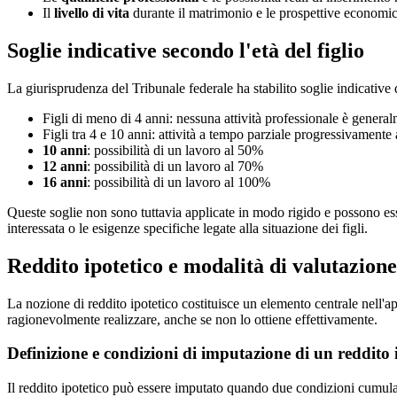
Il
livello di vita
durante il matrimonio e le prospettive economi
Soglie indicative secondo l'età del figlio
La giurisprudenza del Tribunale federale ha stabilito soglie indicative d
Figli di meno di 4 anni: nessuna attività professionale è general
Figli tra 4 e 10 anni: attività a tempo parziale progressivament
10 anni
: possibilità di un lavoro al 50%
12 anni
: possibilità di un lavoro al 70%
16 anni
: possibilità di un lavoro al 100%
Queste soglie non sono tuttavia applicate in modo rigido e possono essere
interessata o le esigenze specifiche legate alla situazione dei figli.
Reddito ipotetico e modalità di valutazion
La nozione di reddito ipotetico costituisce un elemento centrale nell'ap
ragionevolmente realizzare, anche se non lo ottiene effettivamente.
Definizione e condizioni di imputazione di un reddito 
Il reddito ipotetico può essere imputato quando due condizioni cumula