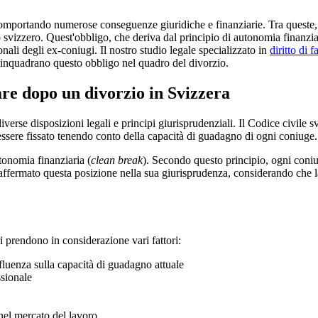
i, comportando numerose conseguenze giuridiche e finanziarie. Tra queste,
o svizzero. Quest'obbligo, che deriva dal principio di autonomia finanzia
onali degli ex-coniugi. Il nostro studio legale specializzato in
diritto di 
e inquadrano questo obbligo nel quadro del divorzio.
are dopo un divorzio in Svizzera
verse disposizioni legali e principi giurisprudenziali. Il Codice civile sv
ssere fissato tenendo conto della capacità di guadagno di ogni coniuge.
tonomia finanziaria (
clean break
). Secondo questo principio, ogni coniug
ffermato questa posizione nella sua giurisprudenza, considerando che la r
ri prendono in considerazione vari fattori:
fluenza sulla capacità di guadagno attuale
ssionale
 nel mercato del lavoro