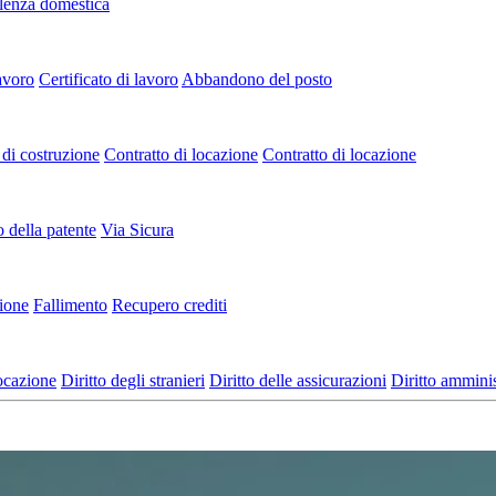
lenza domestica
avoro
Certificato di lavoro
Abbandono del posto
di costruzione
Contratto di locazione
Contratto di locazione
o della patente
Via Sicura
zione
Fallimento
Recupero crediti
locazione
Diritto degli stranieri
Diritto delle assicurazioni
Diritto amminis