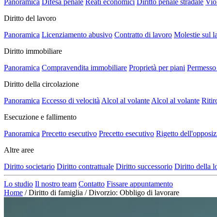
Panoramica
Difesa penale
Reati economici
Diritto penale stradale
Vio
Diritto del lavoro
Panoramica
Licenziamento abusivo
Contratto di lavoro
Molestie sul l
Diritto immobiliare
Panoramica
Compravendita immobiliare
Proprietà per piani
Permesso 
Diritto della circolazione
Panoramica
Eccesso di velocità
Alcol al volante
Alcol al volante
Ritir
Esecuzione e fallimento
Panoramica
Precetto esecutivo
Precetto esecutivo
Rigetto dell'opposi
Altre aree
Diritto societario
Diritto contrattuale
Diritto successorio
Diritto della 
Lo studio
Il nostro team
Contatto
Fissare appuntamento
Home
/
Diritto di famiglia
/
Divorzio: Obbligo di lavorare