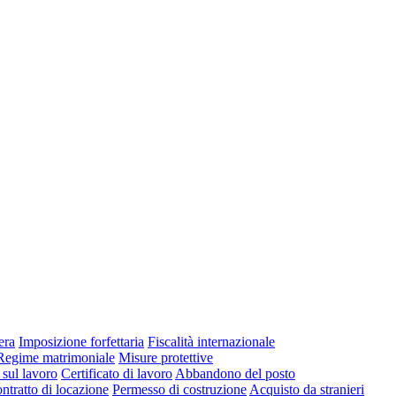
era
Imposizione forfettaria
Fiscalità internazionale
Regime matrimoniale
Misure protettive
 sul lavoro
Certificato di lavoro
Abbandono del posto
ntratto di locazione
Permesso di costruzione
Acquisto da stranieri