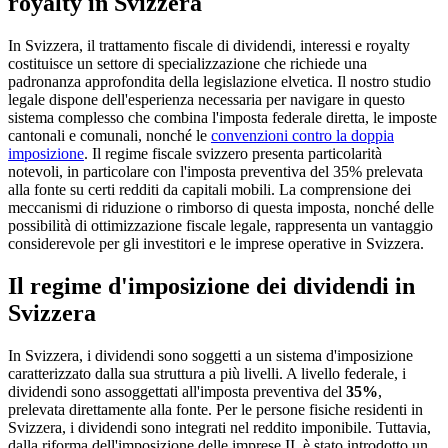
royalty in Svizzera
In Svizzera, il trattamento fiscale di dividendi, interessi e royalty
costituisce un settore di specializzazione che richiede una
padronanza approfondita della legislazione elvetica. Il nostro studio
legale dispone dell'esperienza necessaria per navigare in questo
sistema complesso che combina l'imposta federale diretta, le imposte
cantonali e comunali, nonché le
convenzioni contro la doppia
imposizione
. Il regime fiscale svizzero presenta particolarità
notevoli, in particolare con l'imposta preventiva del 35% prelevata
alla fonte su certi redditi da capitali mobili. La comprensione dei
meccanismi di riduzione o rimborso di questa imposta, nonché delle
possibilità di ottimizzazione fiscale legale, rappresenta un vantaggio
considerevole per gli investitori e le imprese operative in Svizzera.
Il regime d'imposizione dei dividendi in
Svizzera
In Svizzera, i dividendi sono soggetti a un sistema d'imposizione
caratterizzato dalla sua struttura a più livelli. A livello federale, i
dividendi sono assoggettati all'imposta preventiva del
35%
,
prelevata direttamente alla fonte. Per le persone fisiche residenti in
Svizzera, i dividendi sono integrati nel reddito imponibile. Tuttavia,
dalla riforma dell'imposizione delle imprese II, è stato introdotto un