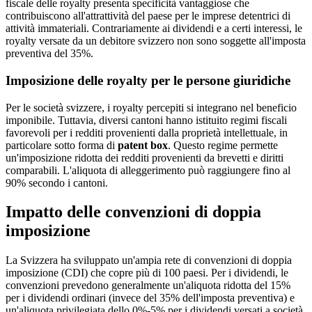
fiscale delle royalty presenta specificità vantaggiose che
contribuiscono all'attrattività del paese per le imprese detentrici di
attività immateriali. Contrariamente ai dividendi e a certi interessi, le
royalty versate da un debitore svizzero non sono soggette all'imposta
preventiva del 35%.
Imposizione delle royalty per le persone giuridiche
Per le società svizzere, i royalty percepiti si integrano nel beneficio
imponibile. Tuttavia, diversi cantoni hanno istituito regimi fiscali
favorevoli per i redditi provenienti dalla proprietà intellettuale, in
particolare sotto forma di
patent box
. Questo regime permette
un'imposizione ridotta dei redditi provenienti da brevetti e diritti
comparabili. L'aliquota di alleggerimento può raggiungere fino al
90% secondo i cantoni.
Impatto delle convenzioni di doppia
imposizione
La Svizzera ha sviluppato un'ampia rete di convenzioni di doppia
imposizione (CDI) che copre più di 100 paesi. Per i dividendi, le
convenzioni prevedono generalmente un'aliquota ridotta del 15%
per i dividendi ordinari (invece del 35% dell'imposta preventiva) e
un'aliquota privilegiata dello 0%-5% per i dividendi versati a società