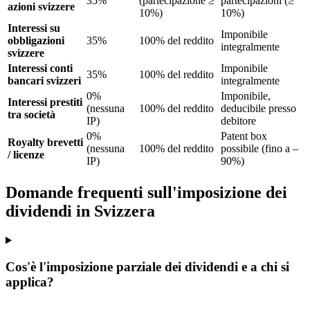
35%
(partecipazione ≥
partecipazioni (≥
azioni svizzere
10%)
10%)
Interessi su
Imponibile
obbligazioni
35%
100% del reddito
integralmente
svizzere
Interessi conti
Imponibile
35%
100% del reddito
bancari svizzeri
integralmente
0%
Imponibile,
Interessi prestiti
(nessuna
100% del reddito
deducibile presso
tra società
IP)
debitore
0%
Patent box
Royalty brevetti
(nessuna
100% del reddito
possibile (fino a –
/ licenze
IP)
90%)
Domande frequenti sull'imposizione dei
dividendi in Svizzera
Cos'è l'imposizione parziale dei dividendi e a chi si
applica?