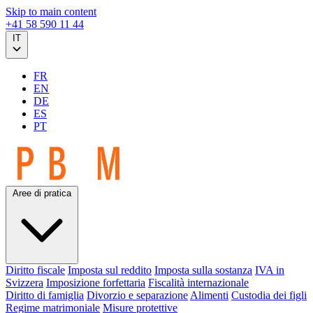
Skip to main content
+41 58 590 11 44
IT
FR
EN
DE
ES
PT
Aree di pratica
Diritto fiscale
Imposta sul reddito
Imposta sulla sostanza
IVA in
Svizzera
Imposizione forfettaria
Fiscalità internazionale
Diritto di famiglia
Divorzio e separazione
Alimenti
Custodia dei figli
Regime matrimoniale
Misure protettive