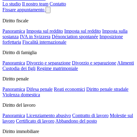
Lo studio
Il nostro team
Contatto
Fissare appuntamento
Diritto fiscale
Panoramica
Imposta sul reddito
Imposta sul reddito
Imposta sulla
sostanza
IVA in Svizzera
Dénonciation spontanée
Imposizione
forfettaria
Fiscalità internazionale
Diritto di famiglia
Panoramica
Divorzio e separazione
Divorzio e separazione
Alimenti
Custodia dei figli
Regime matrimoniale
Diritto penale
Panoramica
Difesa penale
Reati economici
Diritto penale stradale
Violenza domestica
Diritto del lavoro
Panoramica
Licenziamento abusivo
Contratto di lavoro
Molestie sul
lavoro
Certificato di lavoro
Abbandono del posto
Diritto immobiliare