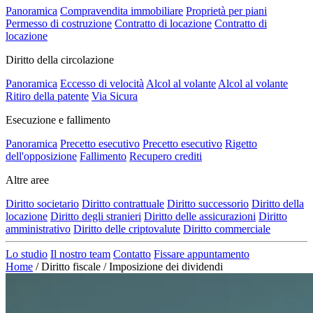
Panoramica
Compravendita immobiliare
Proprietà per piani
Permesso di costruzione
Contratto di locazione
Contratto di
locazione
Diritto della circolazione
Panoramica
Eccesso di velocità
Alcol al volante
Alcol al volante
Ritiro della patente
Via Sicura
Esecuzione e fallimento
Panoramica
Precetto esecutivo
Precetto esecutivo
Rigetto
dell'opposizione
Fallimento
Recupero crediti
Altre aree
Diritto societario
Diritto contrattuale
Diritto successorio
Diritto della
locazione
Diritto degli stranieri
Diritto delle assicurazioni
Diritto
amministrativo
Diritto delle criptovalute
Diritto commerciale
Lo studio
Il nostro team
Contatto
Fissare appuntamento
Home
/
Diritto fiscale
/
Imposizione dei dividendi