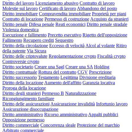
Diritto del lavoro
Licenziamento abusivo
Contratto di lavoro
Molestie sul lavoro
Certificato di lavoro
Abbandono del posto
Diritto immobiliare
Compravendita immobiliare
Proprietà per piani
Contratto di locazione
Permesso di costruzione
Acquisto da stranieri
Diritto penale
Difesa penale
Reati economici
Diritto penale stradale
Violenza domestica
Esecuzione e fallimento
Precetto esecutivo
Rigetto dell'opposizione
Fallimento
Recupero crediti
Sequestro
Diritto della circolazione
Eccesso di velocità
Alcol al volante
Ritiro
della patente
Via Sicura
Diritto delle criptovalute
Regolamentazione crypto
Fiscalità crypto
Controversie crypto
Diritto societario
Creare una Sagl
Creare una SA
Holding
Diritto contrattuale
Rottura del contratto
CGV
Prescrizione
Diritto successorio
Testamento
Legittima
Divisione ereditaria
Diritto della locazione
Aumento dell'affitto
Garanzia locativa
Proroga della locazione
Diritto degli stranieri
Permesso B
Naturalizzazione
Ricongiungimento familiare
Diritto delle assicurazioni
Assicurazione invalidità
Infortunio lavoro
Assicurazione disoccupazione
Diritto amministrativo
Ricorso amministrativo
Appalti pubblici
Opposizione permesso
Diritto commerciale
Concorrenza sleale
Protezione del marchio
Arbitrato commerciale