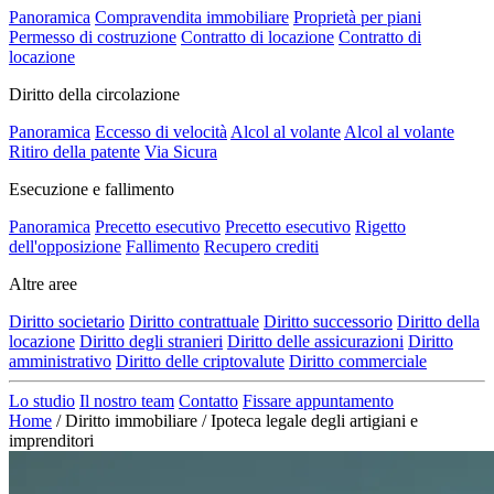
Panoramica
Compravendita immobiliare
Proprietà per piani
Permesso di costruzione
Contratto di locazione
Contratto di
locazione
Diritto della circolazione
Panoramica
Eccesso di velocità
Alcol al volante
Alcol al volante
Ritiro della patente
Via Sicura
Esecuzione e fallimento
Panoramica
Precetto esecutivo
Precetto esecutivo
Rigetto
dell'opposizione
Fallimento
Recupero crediti
Altre aree
Diritto societario
Diritto contrattuale
Diritto successorio
Diritto della
locazione
Diritto degli stranieri
Diritto delle assicurazioni
Diritto
amministrativo
Diritto delle criptovalute
Diritto commerciale
Lo studio
Il nostro team
Contatto
Fissare appuntamento
Home
/
Diritto immobiliare
/
Ipoteca legale degli artigiani e
imprenditori