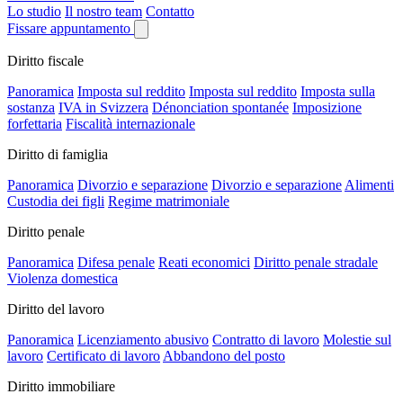
Lo studio
Il nostro team
Contatto
Fissare appuntamento
Diritto fiscale
Panoramica
Imposta sul reddito
Imposta sul reddito
Imposta sulla
sostanza
IVA in Svizzera
Dénonciation spontanée
Imposizione
forfettaria
Fiscalità internazionale
Diritto di famiglia
Panoramica
Divorzio e separazione
Divorzio e separazione
Alimenti
Custodia dei figli
Regime matrimoniale
Diritto penale
Panoramica
Difesa penale
Reati economici
Diritto penale stradale
Violenza domestica
Diritto del lavoro
Panoramica
Licenziamento abusivo
Contratto di lavoro
Molestie sul
lavoro
Certificato di lavoro
Abbandono del posto
Diritto immobiliare