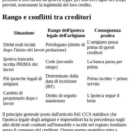
previsti, nonostante la legittimità del loro credito.
Rango e conflitti tra creditori
Rango dell'ipoteca
Conseguenza
Situazione
legale dell'artigiano
pratica
L'artigiano passa
Diritti reali iscritti
Privilegiato (diritto di
prima di questi
dopo l'inizio dei lavori
prelazione)
creditori
Ipoteca bancaria
Cede (secondo
La banca passa per
iscritta PRIMA dei
rango)
prima
lavori
Determinato dalla
Più ipoteche legali di
Primo iscritto = primo
data di iscrizione
artigiani
servito
(RF)
Cambio di
Diritto di seguito
L'ipoteca segue il
proprietario dopo i
mantenuto
bene
lavori
Il principio generale posto dall'articolo 841 CCS stabilisce che
l'ipoteca legale degli artigiani e imprenditori ha la precedenza sugli
altri diritti reali costituiti sull'immobile e iscritti nel registro fondiario
senza il consenso del creditore. Questa norma protettiva mira a