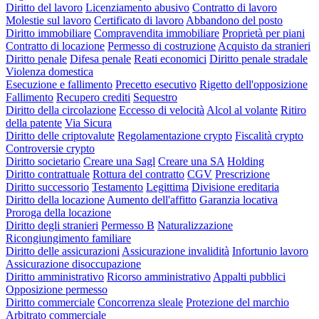
Diritto del lavoro
Licenziamento abusivo
Contratto di lavoro
Molestie sul lavoro
Certificato di lavoro
Abbandono del posto
Diritto immobiliare
Compravendita immobiliare
Proprietà per piani
Contratto di locazione
Permesso di costruzione
Acquisto da stranieri
Diritto penale
Difesa penale
Reati economici
Diritto penale stradale
Violenza domestica
Esecuzione e fallimento
Precetto esecutivo
Rigetto dell'opposizione
Fallimento
Recupero crediti
Sequestro
Diritto della circolazione
Eccesso di velocità
Alcol al volante
Ritiro
della patente
Via Sicura
Diritto delle criptovalute
Regolamentazione crypto
Fiscalità crypto
Controversie crypto
Diritto societario
Creare una Sagl
Creare una SA
Holding
Diritto contrattuale
Rottura del contratto
CGV
Prescrizione
Diritto successorio
Testamento
Legittima
Divisione ereditaria
Diritto della locazione
Aumento dell'affitto
Garanzia locativa
Proroga della locazione
Diritto degli stranieri
Permesso B
Naturalizzazione
Ricongiungimento familiare
Diritto delle assicurazioni
Assicurazione invalidità
Infortunio lavoro
Assicurazione disoccupazione
Diritto amministrativo
Ricorso amministrativo
Appalti pubblici
Opposizione permesso
Diritto commerciale
Concorrenza sleale
Protezione del marchio
Arbitrato commerciale