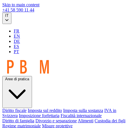
Skip to main content
+41 58 590 11 44
IT
FR
EN
DE
ES
PT
Aree di pratica
Diritto fiscale
Imposta sul reddito
Imposta sulla sostanza
IVA in
Svizzera
Imposizione forfettaria
Fiscalità internazionale
Diritto di famiglia
Divorzio e separazione
Alimenti
Custodia dei figli
Regime matrimoniale
Misure protettive