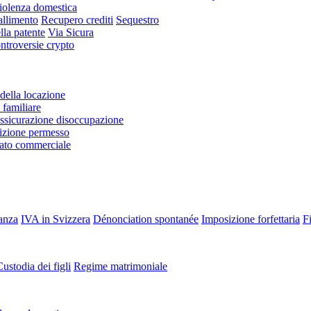
iolenza domestica
allimento
Recupero crediti
Sequestro
lla patente
Via Sicura
ntroversie crypto
della locazione
familiare
ssicurazione disoccupazione
zione permesso
rato commerciale
tanza
IVA in Svizzera
Dénonciation spontanée
Imposizione forfettaria
Fi
ustodia dei figli
Regime matrimoniale