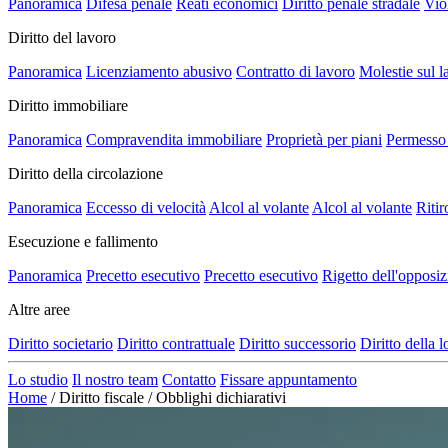
Panoramica
Difesa penale
Reati economici
Diritto penale stradale
Vio
Diritto del lavoro
Panoramica
Licenziamento abusivo
Contratto di lavoro
Molestie sul l
Diritto immobiliare
Panoramica
Compravendita immobiliare
Proprietà per piani
Permesso 
Diritto della circolazione
Panoramica
Eccesso di velocità
Alcol al volante
Alcol al volante
Ritir
Esecuzione e fallimento
Panoramica
Precetto esecutivo
Precetto esecutivo
Rigetto dell'opposi
Altre aree
Diritto societario
Diritto contrattuale
Diritto successorio
Diritto della 
Lo studio
Il nostro team
Contatto
Fissare appuntamento
Home
/
Diritto fiscale
/
Obblighi dichiarativi