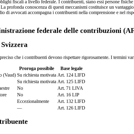
ighi fiscali a livello federale. I contribuenti, siano essi persone fisiche
li. La profonda conoscenza di questi meccanismi costituisce un vantaggi
studio di avvocati accompagna i contribuenti nella comprensione e nel ris
inistrazione federale delle contribuzioni (A
n Svizzera
reciso che i contribuenti devono rispettare rigorosamente. I termini var
Proroga possibile
Base legale
o (Vaud)
Su richiesta motivata
Art. 124 LIFD
Su richiesta motivata
Art. 125 LIFD
mestre
No
Art. 71 LIVA
tore
No
Art. 16 LIP
Eccezionalmente
Art. 132 LIFD
—
Art. 126 LIFD
ntribuente