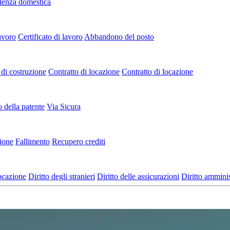
lenza domestica
avoro
Certificato di lavoro
Abbandono del posto
di costruzione
Contratto di locazione
Contratto di locazione
o della patente
Via Sicura
zione
Fallimento
Recupero crediti
locazione
Diritto degli stranieri
Diritto delle assicurazioni
Diritto amminis