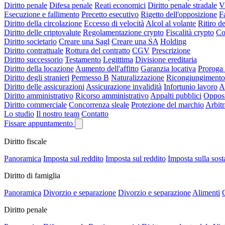
Diritto penale
Difesa penale
Reati economici
Diritto penale stradale
V
Esecuzione e fallimento
Precetto esecutivo
Rigetto dell'opposizione
F
Diritto della circolazione
Eccesso di velocità
Alcol al volante
Ritiro de
Diritto delle criptovalute
Regolamentazione crypto
Fiscalità crypto
Co
Diritto societario
Creare una Sagl
Creare una SA
Holding
Diritto contrattuale
Rottura del contratto
CGV
Prescrizione
Diritto successorio
Testamento
Legittima
Divisione ereditaria
Diritto della locazione
Aumento dell'affitto
Garanzia locativa
Proroga 
Diritto degli stranieri
Permesso B
Naturalizzazione
Ricongiungimento 
Diritto delle assicurazioni
Assicurazione invalidità
Infortunio lavoro
A
Diritto amministrativo
Ricorso amministrativo
Appalti pubblici
Opposi
Diritto commerciale
Concorrenza sleale
Protezione del marchio
Arbit
Lo studio
Il nostro team
Contatto
Fissare appuntamento
Diritto fiscale
Panoramica
Imposta sul reddito
Imposta sul reddito
Imposta sulla sos
Diritto di famiglia
Panoramica
Divorzio e separazione
Divorzio e separazione
Alimenti
C
Diritto penale