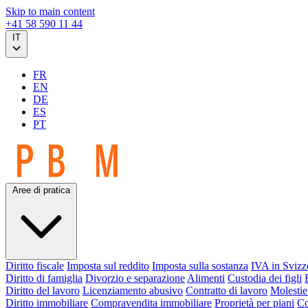
Skip to main content
+41 58 590 11 44
IT
FR
EN
DE
ES
PT
Aree di pratica
Diritto fiscale
Imposta sul reddito
Imposta sulla sostanza
IVA in Svizz
Diritto di famiglia
Divorzio e separazione
Alimenti
Custodia dei figli
Diritto del lavoro
Licenziamento abusivo
Contratto di lavoro
Molestie
Diritto immobiliare
Compravendita immobiliare
Proprietà per piani
Co