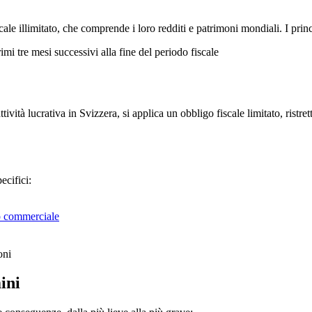
cale illimitato, che comprende i loro redditi e patrimoni mondiali. I pri
i tre mesi successivi alla fine del periodo fiscale
tività lucrativa in Svizzera, si applica un obbligo fiscale limitato, ristr
ecifici:
to commerciale
oni
ini