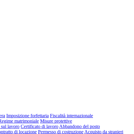
era
Imposizione forfettaria
Fiscalità internazionale
Regime matrimoniale
Misure protettive
 sul lavoro
Certificato di lavoro
Abbandono del posto
ntratto di locazione
Permesso di costruzione
Acquisto da stranieri