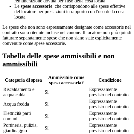
remunerazione dovuta per l'uso della cosa locata
Le
spese accessorie
, che corrispondono alle spese effettive
del locatore per prestazioni in rapporto con l'uso della cosa
locata
Le spese che non sono espressamente designate come accessorie nel
contratto sono ritenute incluse nel canone. Il locatore non può quindi
fatturare separatamente spese che non siano state esplicitamente
convenute come spese accessorie.
Tabella delle spese ammissibili e non
ammissibili
Ammissibile come
Categoria di spesa
Condizione
spesa accessoria?
Riscaldamento e
Espressamente
Sì
acqua calda
previsto nel contratto
Espressamente
Acqua fredda
Sì
previsto nel contratto
Elettricità parti
Espressamente
Sì
comuni
previsto nel contratto
Portineria, pulizia,
Espressamente
Sì
giardinaggio
previsto nel contratto