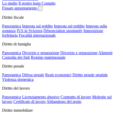
Lo studio
Il nostro team
Contatto
Fissare appuntamento
Diritto fiscale
Panoramica
Imposta sul reddito
Imposta sul reddito
Imposta sulla
sostanza
IVA in Svizzera
Dénonciation spontanée
Imposizione
forfettaria
Fiscalità internazionale
Diritto di famiglia
Panoramica
Divorzio e separazione
Divorzio e separazione
Alimenti
Custodia dei figli
Regime matrimoniale
Diritto penale
Panoramica
Difesa penale
Reati economici
Diritto penale stradale
Violenza domestica
Diritto del lavoro
Panoramica
Licenziamento abusivo
Contratto di lavoro
Molestie sul
lavoro
Certificato di lavoro
Abbandono del posto
Diritto immobiliare