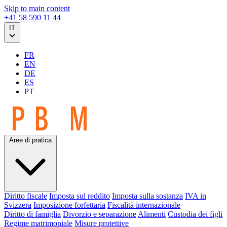
Skip to main content
+41 58 590 11 44
IT
FR
EN
DE
ES
PT
Aree di pratica
Diritto fiscale
Imposta sul reddito
Imposta sulla sostanza
IVA in
Svizzera
Imposizione forfettaria
Fiscalità internazionale
Diritto di famiglia
Divorzio e separazione
Alimenti
Custodia dei figli
Regime matrimoniale
Misure protettive