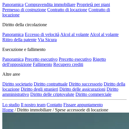
Panoramica
Compravendita immobiliare
Proprietà per piani
Permesso di costruzione
Contratto di locazione
Contratto di
locazione
Diritto della circolazione
Panoramica
Eccesso di velocità
Alcol al volante
Alcol al volante
Ritiro della patente
Via Sicura
Esecuzione e fallimento
Panoramica
Precetto esecutivo
Precetto esecutivo
Rigetto
dell'opposizione
Fallimento
Recupero crediti
Altre aree
Diritto societario
Diritto contrattuale
Diritto successorio
Diritto della
locazione
Diritto degli stranieri
Diritto delle assicurazioni
Diritto
amministrativo
Diritto delle criptovalute
Diritto commerciale
Lo studio
Il nostro team
Contatto
Fissare appuntamento
Home
/
Diritto immobiliare
/
Spese accessorie di locazione