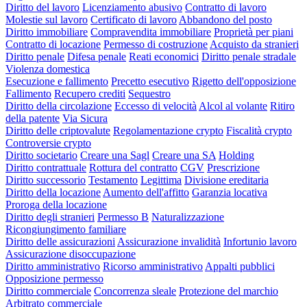
Diritto del lavoro
Licenziamento abusivo
Contratto di lavoro
Molestie sul lavoro
Certificato di lavoro
Abbandono del posto
Diritto immobiliare
Compravendita immobiliare
Proprietà per piani
Contratto di locazione
Permesso di costruzione
Acquisto da stranieri
Diritto penale
Difesa penale
Reati economici
Diritto penale stradale
Violenza domestica
Esecuzione e fallimento
Precetto esecutivo
Rigetto dell'opposizione
Fallimento
Recupero crediti
Sequestro
Diritto della circolazione
Eccesso di velocità
Alcol al volante
Ritiro
della patente
Via Sicura
Diritto delle criptovalute
Regolamentazione crypto
Fiscalità crypto
Controversie crypto
Diritto societario
Creare una Sagl
Creare una SA
Holding
Diritto contrattuale
Rottura del contratto
CGV
Prescrizione
Diritto successorio
Testamento
Legittima
Divisione ereditaria
Diritto della locazione
Aumento dell'affitto
Garanzia locativa
Proroga della locazione
Diritto degli stranieri
Permesso B
Naturalizzazione
Ricongiungimento familiare
Diritto delle assicurazioni
Assicurazione invalidità
Infortunio lavoro
Assicurazione disoccupazione
Diritto amministrativo
Ricorso amministrativo
Appalti pubblici
Opposizione permesso
Diritto commerciale
Concorrenza sleale
Protezione del marchio
Arbitrato commerciale