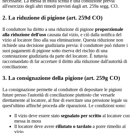
necessarie. La messa in mora scritta è una condizione previa
all'esercizio degli altri rimedi previsti dagli art. 259a segg. CO.
2. La riduzione di pigione (art. 259d CO)
Il conduttore ha diritto a una riduzione di pigione
proporzionale
alla riduzione dell'uso
causata dal vizio, e ciò dalla notifica del
vizio al locatore fino alla sua eliminazione. Questa riduzione non
richiede una decisione giudiziaria previa: il conduttore può ridurre i
suoi pagamenti di pigione sotto riserva del rischio di una
contestazione giudiziaria da parte del locatore. È tuttavia
raccomandato di far accertare il diritto alla riduzione dall'autorità di
conciliazione.
3. La consignazione della pigione (art. 259g CO)
La consignazione permette al conduttore di depositare le pigioni
future presso l'autorità di conciliazione piuttosto che versarle
direttamente al locatore, al fine di esercitare una pressione legale su
quest'ultimo affinché proceda alle riparazioni. Le condizioni sono:
Il vizio deve essere stato
segnalato per scritto
al locatore con
messa in mora
Il locatore deve avere
rifiutato o tardato
a porre rimedio al
vizio