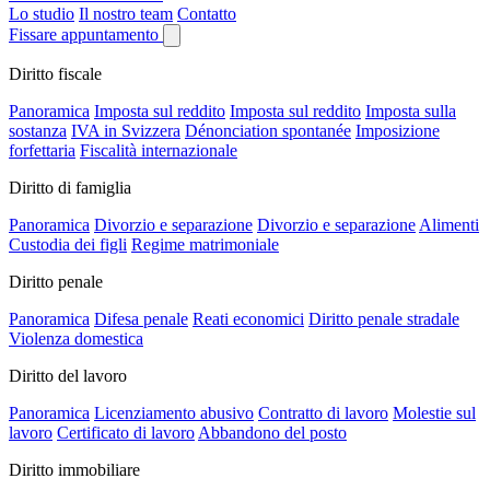
Lo studio
Il nostro team
Contatto
Fissare appuntamento
Diritto fiscale
Panoramica
Imposta sul reddito
Imposta sul reddito
Imposta sulla
sostanza
IVA in Svizzera
Dénonciation spontanée
Imposizione
forfettaria
Fiscalità internazionale
Diritto di famiglia
Panoramica
Divorzio e separazione
Divorzio e separazione
Alimenti
Custodia dei figli
Regime matrimoniale
Diritto penale
Panoramica
Difesa penale
Reati economici
Diritto penale stradale
Violenza domestica
Diritto del lavoro
Panoramica
Licenziamento abusivo
Contratto di lavoro
Molestie sul
lavoro
Certificato di lavoro
Abbandono del posto
Diritto immobiliare