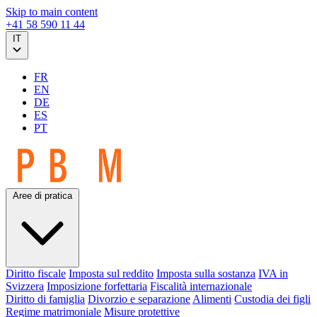
Skip to main content
+41 58 590 11 44
IT
FR
EN
DE
ES
PT
Aree di pratica
Diritto fiscale
Imposta sul reddito
Imposta sulla sostanza
IVA in
Svizzera
Imposizione forfettaria
Fiscalità internazionale
Diritto di famiglia
Divorzio e separazione
Alimenti
Custodia dei figli
Regime matrimoniale
Misure protettive