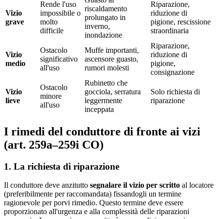
Rende l'uso
Riparazione,
riscaldamento
Vizio
impossibile o
riduzione di
prolungato in
grave
molto
pigione, rescissione
inverno,
difficile
straordinaria
inondazione
Riparazione,
Ostacolo
Muffe importanti,
Vizio
riduzione di
significativo
ascensore guasto,
medio
pigione,
all'uso
rumori molesti
consignazione
Rubinetto che
Ostacolo
Vizio
gocciola, serratura
Solo richiesta di
minore
lieve
leggermente
riparazione
all'uso
inceppata
I rimedi del conduttore di fronte ai vizi
(art. 259a–259i CO)
1. La richiesta di riparazione
Il conduttore deve anzitutto
segnalare il vizio per scritto
al locatore
(preferibilmente per raccomandata) fissandogli un termine
ragionevole per porvi rimedio. Questo termine deve essere
proporzionato all'urgenza e alla complessità delle riparazioni