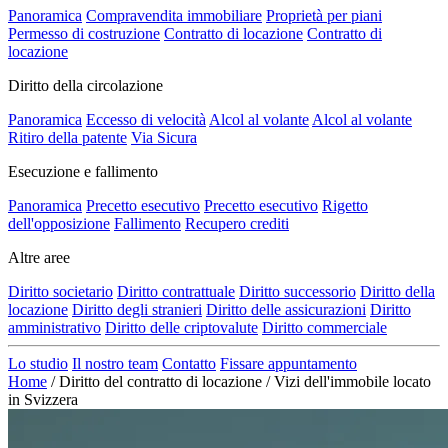
Panoramica
Compravendita immobiliare
Proprietà per piani
Permesso di costruzione
Contratto di locazione
Contratto di
locazione
Diritto della circolazione
Panoramica
Eccesso di velocità
Alcol al volante
Alcol al volante
Ritiro della patente
Via Sicura
Esecuzione e fallimento
Panoramica
Precetto esecutivo
Precetto esecutivo
Rigetto
dell'opposizione
Fallimento
Recupero crediti
Altre aree
Diritto societario
Diritto contrattuale
Diritto successorio
Diritto della
locazione
Diritto degli stranieri
Diritto delle assicurazioni
Diritto
amministrativo
Diritto delle criptovalute
Diritto commerciale
Lo studio
Il nostro team
Contatto
Fissare appuntamento
Home
/
Diritto del contratto di locazione
/
Vizi dell'immobile locato
in Svizzera