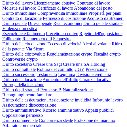
Diritto del lavoro
Licenziamento abusivo
Contratto di lavoro
Molestie sul lavoro
Certificato di lavoro
Abbandono del posto
Diritto immobiliare
Compravendita immobiliare
Proprietà per piani
Contratto di locazione
Permesso di costruzione
Acquisto da stranieri
Diritto penale
Difesa penale
Reati economici
Diritto penale stradale
Violenza domestica
Esecuzione e fallimento
Precetto esecutivo
Rigetto dell'opposizione
Fallimento
Recupero crediti
Sequestro
Diritto della circolazione
Eccesso di velocità
Alcol al volante
Ritiro
della patente
Via Sicura
Diritto delle criptovalute
Regolamentazione crypto
Fiscalità crypto
Controversie crypto
Diritto societario
Creare una Sagl
Creare una SA
Holding
Diritto contrattuale
Rottura del contratto
CGV
Prescrizione
Diritto successorio
Testamento
Legittima
Divisione ereditaria
Diritto della locazione
Aumento dell'affitto
Garanzia locativa
Proroga della locazione
Diritto degli stranieri
Permesso B
Naturalizzazione
Ricongiungimento familiare
Diritto delle assicurazioni
Assicurazione invalidità
Infortunio lavoro
Assicurazione disoccupazione
Diritto amministrativo
Ricorso amministrativo
Appalti pubblici
Opposizione permesso
Diritto commerciale
Concorrenza sleale
Protezione del marchio
Arbitrato commerciale