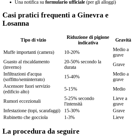
Una notifica su
formulario ufficiale
(per gli alloggi)
Casi pratici frequenti a Ginevra e
Losanna
Riduzione di pigione
Tipo di vizio
Gravità
indicativa
Medio a
Muffe importanti (camera)
10-20%
grave
Guasto al riscaldamento
20-50% secondo la
Grave
(inverno)
durata
Infiltrazioni d'acqua
Medio a
15-40%
(soffitto/seminterrato)
grave
Ascensore fuori servizio
5-15%
Medio
(edificio alto)
5-25% secondo
Lieve a
Rumori eccezionali
l'intensità
grave
Infestazione (topi, scarafaggi)
15-30%
Grave
Rubinetto che gocciola
1-3%
Lieve
La procedura da seguire