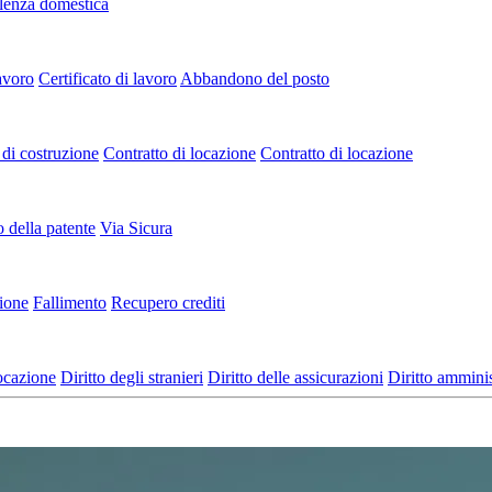
lenza domestica
avoro
Certificato di lavoro
Abbandono del posto
di costruzione
Contratto di locazione
Contratto di locazione
o della patente
Via Sicura
zione
Fallimento
Recupero crediti
locazione
Diritto degli stranieri
Diritto delle assicurazioni
Diritto amminis