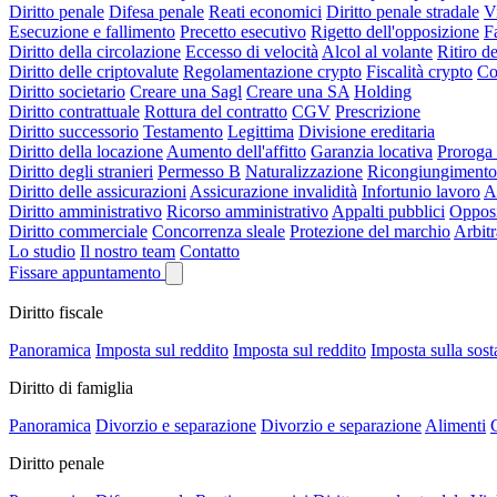
Diritto penale
Difesa penale
Reati economici
Diritto penale stradale
V
Esecuzione e fallimento
Precetto esecutivo
Rigetto dell'opposizione
F
Diritto della circolazione
Eccesso di velocità
Alcol al volante
Ritiro de
Diritto delle criptovalute
Regolamentazione crypto
Fiscalità crypto
Co
Diritto societario
Creare una Sagl
Creare una SA
Holding
Diritto contrattuale
Rottura del contratto
CGV
Prescrizione
Diritto successorio
Testamento
Legittima
Divisione ereditaria
Diritto della locazione
Aumento dell'affitto
Garanzia locativa
Proroga 
Diritto degli stranieri
Permesso B
Naturalizzazione
Ricongiungimento 
Diritto delle assicurazioni
Assicurazione invalidità
Infortunio lavoro
A
Diritto amministrativo
Ricorso amministrativo
Appalti pubblici
Opposi
Diritto commerciale
Concorrenza sleale
Protezione del marchio
Arbit
Lo studio
Il nostro team
Contatto
Fissare appuntamento
Diritto fiscale
Panoramica
Imposta sul reddito
Imposta sul reddito
Imposta sulla sos
Diritto di famiglia
Panoramica
Divorzio e separazione
Divorzio e separazione
Alimenti
C
Diritto penale