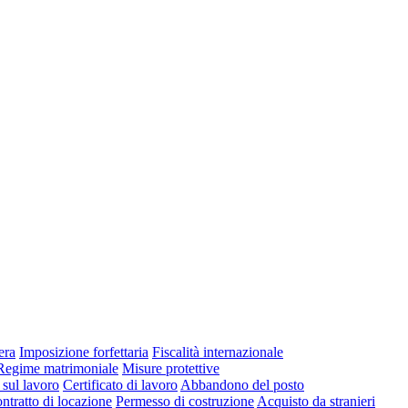
era
Imposizione forfettaria
Fiscalità internazionale
Regime matrimoniale
Misure protettive
 sul lavoro
Certificato di lavoro
Abbandono del posto
ntratto di locazione
Permesso di costruzione
Acquisto da stranieri