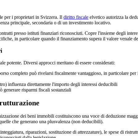
e per i proprietari in Svizzera. Il
diritto fiscale
elvetico autorizza la deduz
denza principale, secondaria o di un investimento locativo.
ntratti presso istituti finanziari riconosciuti. Copre l'insieme degli inter
ecifiche, in particolare quando il finanziamento supera il valore venale d
i
cale potente. Diversi approcci meritano di essere considerati:
borso completo può rivelarsi fiscalmente vantaggioso, in particolare per 
tro) influenza direttamente l'importo degli interessi deducibili
 generare risparmi fiscali sostanziali
trutturazione
izzazione dei beni immobili costituiscono una voce di deduzione maggiore 
 quelle che generano una plusvalenza (non deducibili).
eggiatura, riparazioni, sostituzione di attrezzature), le spese di ristru
conosciuti dalla legislazione.