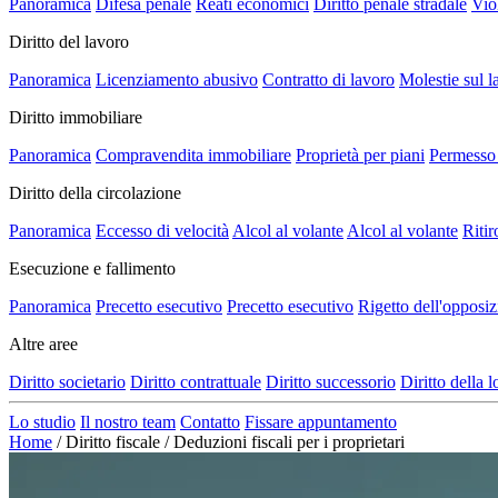
Panoramica
Difesa penale
Reati economici
Diritto penale stradale
Vio
Diritto del lavoro
Panoramica
Licenziamento abusivo
Contratto di lavoro
Molestie sul l
Diritto immobiliare
Panoramica
Compravendita immobiliare
Proprietà per piani
Permesso 
Diritto della circolazione
Panoramica
Eccesso di velocità
Alcol al volante
Alcol al volante
Ritir
Esecuzione e fallimento
Panoramica
Precetto esecutivo
Precetto esecutivo
Rigetto dell'opposi
Altre aree
Diritto societario
Diritto contrattuale
Diritto successorio
Diritto della 
Lo studio
Il nostro team
Contatto
Fissare appuntamento
Home
/
Diritto fiscale
/
Deduzioni fiscali per i proprietari