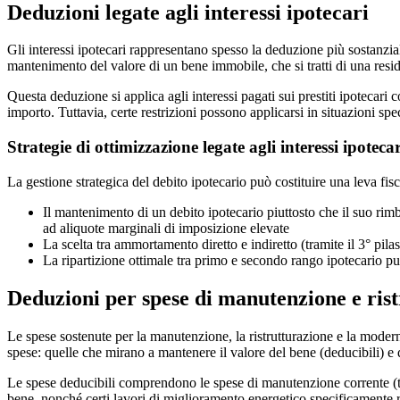
Deduzioni legate agli interessi ipotecari
Gli interessi ipotecari rappresentano spesso la deduzione più sostanzial
mantenimento del valore di un bene immobile, che si tratti di una resi
Questa deduzione si applica agli interessi pagati sui prestiti ipotecari co
importo. Tuttavia, certe restrizioni possono applicarsi in situazioni sp
Strategie di ottimizzazione legate agli interessi ipotecar
La gestione strategica del debito ipotecario può costituire una leva fis
Il mantenimento di un debito ipotecario piuttosto che il suo rim
ad aliquote marginali di imposizione elevate
La scelta tra ammortamento diretto e indiretto (tramite il 3° pilas
La ripartizione ottimale tra primo e secondo rango ipotecario può
Deduzioni per spese di manutenzione e ris
Le spese sostenute per la manutenzione, la ristrutturazione e la modern
spese: quelle che mirano a mantenere il valore del bene (deducibili) e
Le spese deducibili comprendono le spese di manutenzione corrente (tint
bene, nonché certi lavori di miglioramento energetico specificamente ri