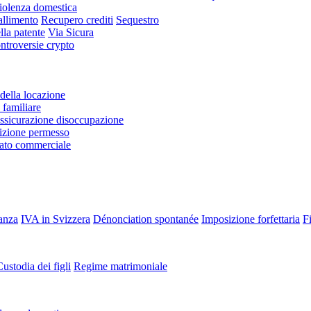
iolenza domestica
allimento
Recupero crediti
Sequestro
lla patente
Via Sicura
ntroversie crypto
della locazione
familiare
ssicurazione disoccupazione
zione permesso
rato commerciale
tanza
IVA in Svizzera
Dénonciation spontanée
Imposizione forfettaria
Fi
ustodia dei figli
Regime matrimoniale