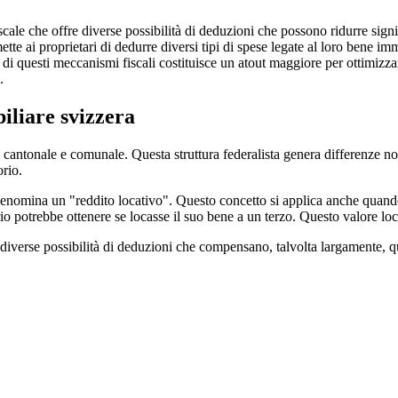
e che offre diverse possibilità di deduzioni che possono ridurre signific
mette ai proprietari di dedurre diversi tipi di spese legate al loro bene 
questi meccanismi fiscali costituisce un atout maggiore per ottimizzare
.
iliare svizzera
, cantonale e comunale. Questa struttura federalista genera differenze note
orio.
 denomina un "reddito locativo". Questo concetto si applica anche quando 
ario potrebbe ottenere se locasse il suo bene a un terzo. Questo valore lo
re diverse possibilità di deduzioni che compensano, talvolta largamente,