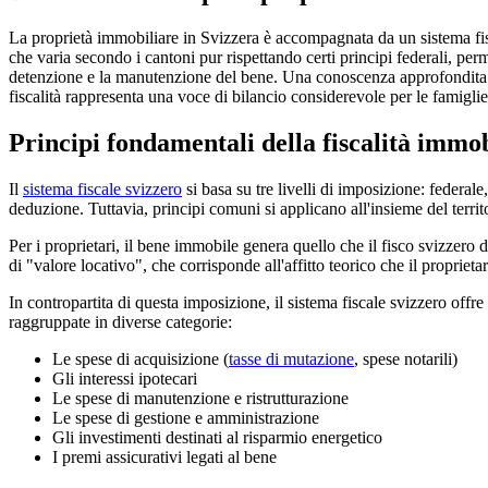
La proprietà immobiliare in Svizzera è accompagnata da un sistema fiscal
che varia secondo i cantoni pur rispettando certi principi federali, per
detenzione e la manutenzione del bene. Una conoscenza approfondita di 
fiscalità rappresenta una voce di bilancio considerevole per le famiglie
Principi fondamentali della fiscalità immob
Il
sistema fiscale svizzero
si basa su tre livelli di imposizione: federale
deduzione. Tuttavia, principi comuni si applicano all'insieme del territ
Per i proprietari, il bene immobile genera quello che il fisco svizzero
di "valore locativo", che corrisponde all'affitto teorico che il propriet
In contropartita di questa imposizione, il sistema fiscale svizzero off
raggruppate in diverse categorie:
Le spese di acquisizione (
tasse di mutazione
, spese notarili)
Gli interessi ipotecari
Le spese di manutenzione e ristrutturazione
Le spese di gestione e amministrazione
Gli investimenti destinati al risparmio energetico
I premi assicurativi legati al bene