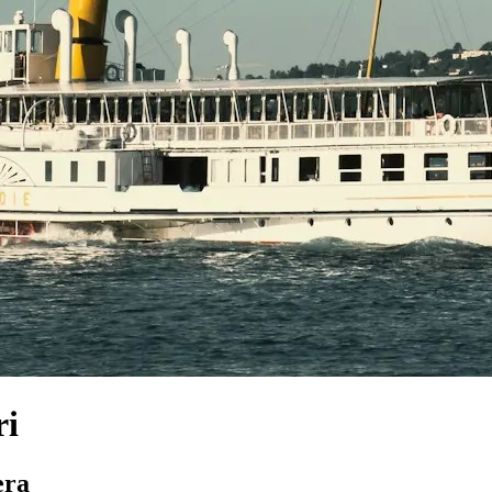
ri
era