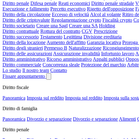
Diritto penale
Difesa penale
Reati economici
Diritto penale stradale
V
Esecuzione e fallimento
Precetto esecutivo
Rigetto dell'opposizione
F
Diritto della circolazione
Eccesso di velocità
Alcol al volante
Ritiro de
Diritto delle criptovalute
Regolamentazione crypto
Fiscalità crypto
Co
Diritto societario
Creare una Sagl
Creare una SA
Holding
Diritto contrattuale
Rottura del contratto
CGV
Prescrizione
Diritto successorio
Testamento
Legittima
Divisione ereditaria
Diritto della locazione
Aumento dell'affitto
Garanzia locativa
Proroga 
Diritto degli stranieri
Permesso B
Naturalizzazione
Ricongiungimento 
Diritto delle assicurazioni
Assicurazione invalidità
Infortunio lavoro
A
Diritto amministrativo
Ricorso amministrativo
Appalti pubblici
Opposi
Diritto commerciale
Concorrenza sleale
Protezione del marchio
Arbit
Lo studio
Il nostro team
Contatto
Fissare appuntamento
Diritto fiscale
Panoramica
Imposta sul reddito
Imposta sul reddito
Imposta sulla sos
Diritto di famiglia
Panoramica
Divorzio e separazione
Divorzio e separazione
Alimenti
C
Diritto penale