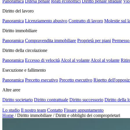
Panoramica
Difesa penale
Reati economici
Diritto penale stradale
Vio
Diritto del lavoro
Panoramica
Licenziamento abusivo
Contratto di lavoro
Molestie sul l
Diritto immobiliare
Panoramica
Compravendita immobiliare
Proprietà per piani
Permesso 
Diritto della circolazione
Panoramica
Eccesso di velocità
Alcol al volante
Alcol al volante
Ritir
Esecuzione e fallimento
Panoramica
Precetto esecutivo
Precetto esecutivo
Rigetto dell'opposi
Altre aree
Diritto societario
Diritto contrattuale
Diritto successorio
Diritto della 
Lo studio
Il nostro team
Contatto
Fissare appuntamento
Home
/
Diritto immobiliare
/
Diritti e obblighi dei comproprietari