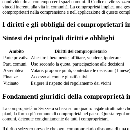
condividendo al contempo certi spazi comuni. Il Codice civile svizzero dis
vincoli inerenti alla vita in comunità. La comproprietà implica una gest
comproprietari nella comprensione e nell'applicazione di queste comples
I diritti e gli obblighi dei comproprietari i
Sintesi dei principali diritti e obblighi
Ambito
Diritti del comproprietario
Parte privativa
Allestire liberamente, affittare, vendere, ipotecare
Parti comuni
Uso secondo la quota, partecipazione alle decisioni
Assemblea
Votare, proporre punti, contestare le decisioni (1 mese
Finanze
Accesso ai conti e giustificativi
Vicinato
Esigere il rispetto del regolamento dai vicini
Fondamenti giuridici della comproprietà i
La comproprietà in Svizzera si basa su un quadro legale strutturato che 
piani, la forma più comune di comproprietà nel paese. Questa regolamen
comuni, detenute congiuntamente da tutti i comproprietari.
Il diritto svizzero prevede che ogni comproprietario disponga di una q