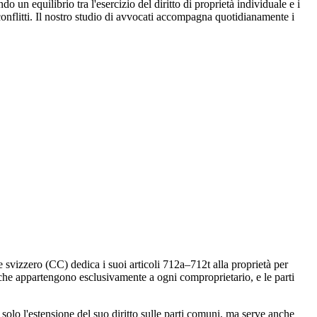
o un equilibrio tra l'esercizio del diritto di proprietà individuale e i
 conflitti. Il nostro studio di avvocati accompagna quotidianamente i
le svizzero (CC) dedica i suoi articoli 712a–712t alla proprietà per
 che appartengono esclusivamente a ogni comproprietario, e le parti
olo l'estensione del suo diritto sulle parti comuni, ma serve anche