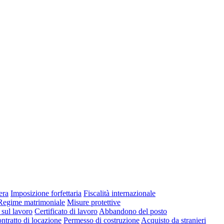
era
Imposizione forfettaria
Fiscalità internazionale
Regime matrimoniale
Misure protettive
 sul lavoro
Certificato di lavoro
Abbandono del posto
ntratto di locazione
Permesso di costruzione
Acquisto da stranieri