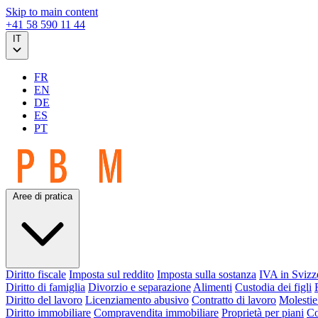
Skip to main content
+41 58 590 11 44
IT
FR
EN
DE
ES
PT
Aree di pratica
Diritto fiscale
Imposta sul reddito
Imposta sulla sostanza
IVA in Svizz
Diritto di famiglia
Divorzio e separazione
Alimenti
Custodia dei figli
Diritto del lavoro
Licenziamento abusivo
Contratto di lavoro
Molestie
Diritto immobiliare
Compravendita immobiliare
Proprietà per piani
Co