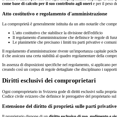
come base di calcolo per il suo contributo agli oneri
e per il peso d
Atto costitutivo e regolamento d'amministrazione
La comproprietà è generalmente istituita da un atto notarile che comp
L'atto costitutivo che stabilisce la divisione dell'edificio
Il regolamento d'amministrazione che definisce le regole di fu
Le planimetrie che precisano i limiti tra parti privative e comuni
Il regolamento d'amministrazione riveste un'importanza capitale poich
il che assicura una certa stabilità al quadro regolamentare della compro
In assenza di disposizioni specifiche nel regolamento, si applicano per 
creando così un corpus di regole dettagliate che disciplinano i rapporti
Diritti esclusivi dei comproprietari
Ogni comproprietario in Svizzera gode di diritti esclusivi sulla propria p
Codice civile svizzero che definisce le prerogative del proprietario sul 
Estensione del diritto di proprietà sulle parti privative
Il proprietario dispone di un
diritto esclusivo di uso, godimento e s