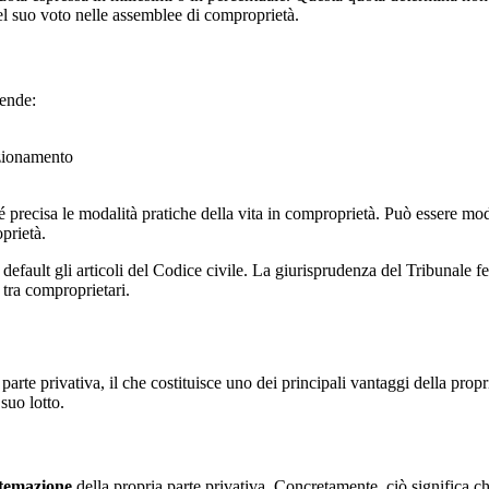
el suo voto nelle assemblee di comproprietà.
rende:
nzionamento
é precisa le modalità pratiche della vita in comproprietà. Può essere m
prietà.
default gli articoli del Codice civile. La giurisprudenza del Tribunale fed
 tra comproprietari.
arte privativa, il che costituisce uno dei principali vantaggi della proprie
suo lotto.
istemazione
della propria parte privativa. Concretamente, ciò significa c