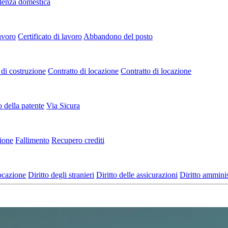
lenza domestica
avoro
Certificato di lavoro
Abbandono del posto
di costruzione
Contratto di locazione
Contratto di locazione
o della patente
Via Sicura
zione
Fallimento
Recupero crediti
locazione
Diritto degli stranieri
Diritto delle assicurazioni
Diritto amminis