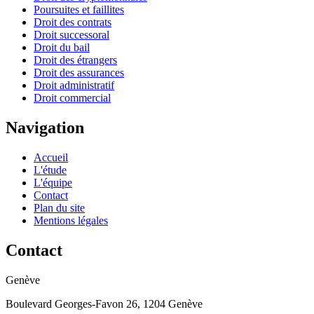
Poursuites et faillites
Droit des contrats
Droit successoral
Droit du bail
Droit des étrangers
Droit des assurances
Droit administratif
Droit commercial
Navigation
Accueil
L'étude
L'équipe
Contact
Plan du site
Mentions légales
Contact
Genève
Boulevard Georges-Favon 26, 1204 Genève