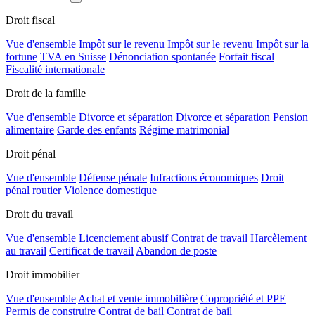
Droit fiscal
Vue d'ensemble
Impôt sur le revenu
Impôt sur le revenu
Impôt sur la
fortune
TVA en Suisse
Dénonciation spontanée
Forfait fiscal
Fiscalité internationale
Droit de la famille
Vue d'ensemble
Divorce et séparation
Divorce et séparation
Pension
alimentaire
Garde des enfants
Régime matrimonial
Droit pénal
Vue d'ensemble
Défense pénale
Infractions économiques
Droit
pénal routier
Violence domestique
Droit du travail
Vue d'ensemble
Licenciement abusif
Contrat de travail
Harcèlement
au travail
Certificat de travail
Abandon de poste
Droit immobilier
Vue d'ensemble
Achat et vente immobilière
Copropriété et PPE
Permis de construire
Contrat de bail
Contrat de bail