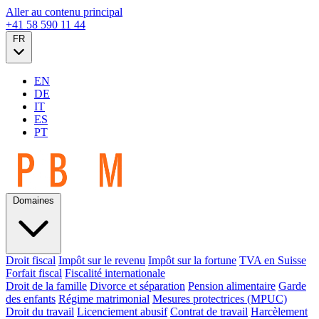
Aller au contenu principal
+41 58 590 11 44
FR
EN
DE
IT
ES
PT
Domaines
Droit fiscal
Impôt sur le revenu
Impôt sur la fortune
TVA en Suisse
Forfait fiscal
Fiscalité internationale
Droit de la famille
Divorce et séparation
Pension alimentaire
Garde
des enfants
Régime matrimonial
Mesures protectrices (MPUC)
Droit du travail
Licenciement abusif
Contrat de travail
Harcèlement