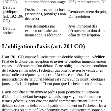
197 CO)
supprime/réduit son usage
205), remplacement, DI
Défauts
Droits de tiers sur la chose
juridiques
Remboursement du prix,
(servitudes, privilèges non
(art. 192-196
DI, résolution
déclarés)
CO)
Non décelables par
Avis immédiat dès
Défauts
examen ordinaire au
découverte, action dans
cachés
moment de la réception
délai de prescription
L'obligation d'avis (art. 201 CO)
L'art. 201 CO impose à l'acheteur une double obligation :
vérifier
l'état de la chose dès réception et
aviser
le vendeur immédiatement
en cas de découverte d'un défaut. Cette obligation est une condition
de l'action en garantie : l'acheteur qui omet d'aviser le vendeur en
temps utile est réputé avoir accepté la chose en l'état. La
jurisprudence du Tribunal fédéral est stricte sur ce point : quelques
jours après la réception suffisent pour que l'acheteur soit forclos.
L'avis doit être suffisamment précis pour permettre au vendeur
d'identifier le défaut invoqué. Un avis trop vague ou formule en
termes généraux peut être considéré comme insuffisant. Pour les
défauts cachés, le délai court à partir du moment où l'acheteur les a
découverts ou aurait dû les découvrir avec la diligence raisonnable.