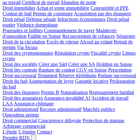
au travail
Certificat de travail
Abandon de poste
Droit immobilier
Achat et vente immobilière
Copropriété et PPE
Contrat de bail
Permis de construire
Acquisition par des étrangers
Droit pénal
Défense pénale
Infractions économiques
Droit pénal
routier
Violence domestique
Poursuites et faillites
Commandement de payer
Mainlevée
d'opposition
Faillite en Suisse
Recouvrement de créances
Séquestre
Droit de la circulation
Excès de vitesse
Alcool au volant
Retrait de
permis
Via Sicura
Droit des cryptomonnaies
Régulation crypto
Fiscalité crypto
Litiges
crypto
Droit des sociétés
Créer une Sàrl
Créer une SA
Holding en Suisse
Droit des contrats
Rupture de contrat
CGV en Suisse
Prescription
Droit successoral
Testament
Réserve héréditaire
Partage successoral
Droit du bail
Augmentation de loyer
Garantie locative
Prolongation
du bail
Droit des étrangers
Permis B
Naturalisation
Regroupement familial
Droit des assurances
Assurance-invalidité AI
Accident de travail
LAA
Assurance-chômage
Droit administratif
Recours administratif
Marchés publics
Opposition permis
Droit commercial
Concurrence déloyale
Protection de marque
Arbitrage commercial
L'étude
L'équipe
Contact
Prendre RDV