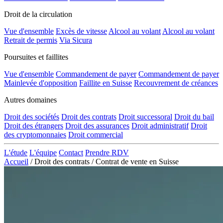
Droit de la circulation
Vue d'ensemble
Excès de vitesse
Alcool au volant
Alcool au volant
Retrait de permis
Via Sicura
Poursuites et faillites
Vue d'ensemble
Commandement de payer
Commandement de payer
Mainlevée d'opposition
Faillite en Suisse
Recouvrement de créances
Autres domaines
Droit des sociétés
Droit des contrats
Droit successoral
Droit du bail
Droit des étrangers
Droit des assurances
Droit administratif
Droit
des cryptomonnaies
Droit commercial
L'étude
L'équipe
Contact
Prendre RDV
Accueil
/
Droit des contrats
/
Contrat de vente en Suisse