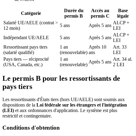
Durée du
Accès au
Base
Catégorie
permis B
permis C
légale
Salarié UE/AELE (contrat >
ALCP +
5 ans
Après 5 ans
12 mois)
LEI
ALCP +
Indépendant UE/AELE
5 ans
Après 5 ans
LEI
Ressortissant pays tiers
1 an
Après 10
Art. 33
(salarié qualifié)
(renouvelable)
ans
LEI
Pays tiers — réciprocité
1 an
Art. 34 al.
Après 5 ans
(USA, Canada, etc.)
(renouvelable)
2 LEI
Le permis B pour les ressortissants de
pays tiers
Les ressortissants d'États tiers (hors UE/AELE) sont soumis aux
dispositions de la
Loi fédérale sur les étrangers et l'intégration
(LEI)
et aux ordonnances d'application. Le système est plus
restrictif et contingentaire.
Conditions d'obtention