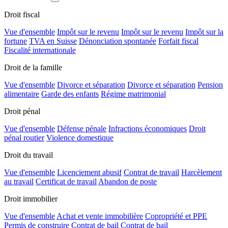
Droit fiscal
Vue d'ensemble
Impôt sur le revenu
Impôt sur le revenu
Impôt sur la
fortune
TVA en Suisse
Dénonciation spontanée
Forfait fiscal
Fiscalité internationale
Droit de la famille
Vue d'ensemble
Divorce et séparation
Divorce et séparation
Pension
alimentaire
Garde des enfants
Régime matrimonial
Droit pénal
Vue d'ensemble
Défense pénale
Infractions économiques
Droit
pénal routier
Violence domestique
Droit du travail
Vue d'ensemble
Licenciement abusif
Contrat de travail
Harcèlement
au travail
Certificat de travail
Abandon de poste
Droit immobilier
Vue d'ensemble
Achat et vente immobilière
Copropriété et PPE
Permis de construire
Contrat de bail
Contrat de bail