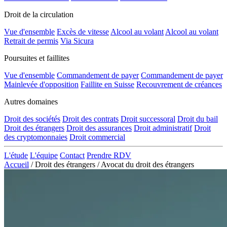
Droit de la circulation
Vue d'ensemble
Excès de vitesse
Alcool au volant
Alcool au volant
Retrait de permis
Via Sicura
Poursuites et faillites
Vue d'ensemble
Commandement de payer
Commandement de payer
Mainlevée d'opposition
Faillite en Suisse
Recouvrement de créances
Autres domaines
Droit des sociétés
Droit des contrats
Droit successoral
Droit du bail
Droit des étrangers
Droit des assurances
Droit administratif
Droit
des cryptomonnaies
Droit commercial
L'étude
L'équipe
Contact
Prendre RDV
Accueil
/
Droit des étrangers
/
Avocat du droit des étrangers