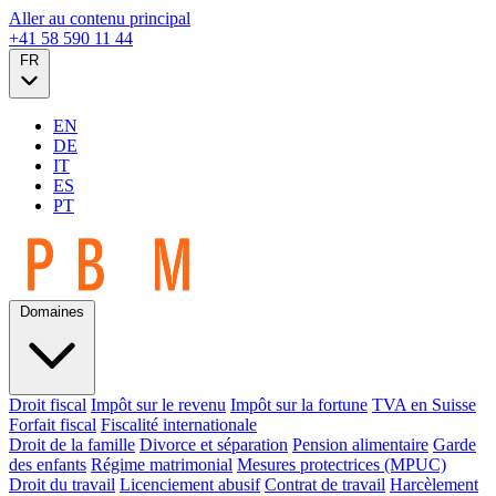
Aller au contenu principal
+41 58 590 11 44
FR
EN
DE
IT
ES
PT
Domaines
Droit fiscal
Impôt sur le revenu
Impôt sur la fortune
TVA en Suisse
Forfait fiscal
Fiscalité internationale
Droit de la famille
Divorce et séparation
Pension alimentaire
Garde
des enfants
Régime matrimonial
Mesures protectrices (MPUC)
Droit du travail
Licenciement abusif
Contrat de travail
Harcèlement