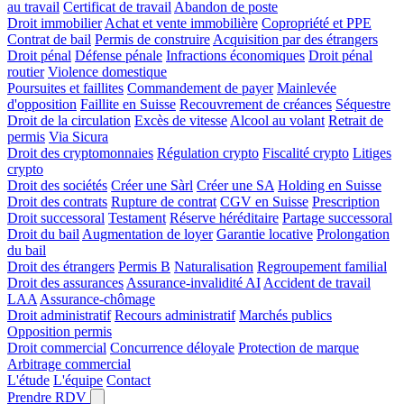
au travail
Certificat de travail
Abandon de poste
Droit immobilier
Achat et vente immobilière
Copropriété et PPE
Contrat de bail
Permis de construire
Acquisition par des étrangers
Droit pénal
Défense pénale
Infractions économiques
Droit pénal
routier
Violence domestique
Poursuites et faillites
Commandement de payer
Mainlevée
d'opposition
Faillite en Suisse
Recouvrement de créances
Séquestre
Droit de la circulation
Excès de vitesse
Alcool au volant
Retrait de
permis
Via Sicura
Droit des cryptomonnaies
Régulation crypto
Fiscalité crypto
Litiges
crypto
Droit des sociétés
Créer une Sàrl
Créer une SA
Holding en Suisse
Droit des contrats
Rupture de contrat
CGV en Suisse
Prescription
Droit successoral
Testament
Réserve héréditaire
Partage successoral
Droit du bail
Augmentation de loyer
Garantie locative
Prolongation
du bail
Droit des étrangers
Permis B
Naturalisation
Regroupement familial
Droit des assurances
Assurance-invalidité AI
Accident de travail
LAA
Assurance-chômage
Droit administratif
Recours administratif
Marchés publics
Opposition permis
Droit commercial
Concurrence déloyale
Protection de marque
Arbitrage commercial
L'étude
L'équipe
Contact
Prendre RDV