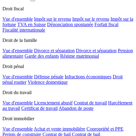
Droit fiscal
Vue d'ensemble
Impôt sur le revenu
Impôt sur le revenu
Impôt sur la
fortune
TVA en Suisse
Dénonciation spontanée
Forfait fiscal
Fiscalité internationale
Droit de la famille
Vue d'ensemble
Divorce et séparation
Divorce et séparation
Pension
alimentaire
Garde des enfants
Régime matrimonial
Droit pénal
Vue d'ensemble
Défense pénale
Infractions économiques
Droit
pénal routier
Violence domestique
Droit du travail
Vue d'ensemble
Licenciement abusif
Contrat de travail
Harcèlement
au travail
Certificat de travail
Abandon de poste
Droit immobilier
Vue d'ensemble
Achat et vente immobilière
Copropriété et PPE
Permis de construire
Contrat de bail
Contrat de bail