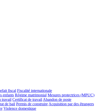
rfait fiscal
Fiscalité internationale
s enfants
Régime matrimonial
Mesures protectrices (MPUC)
 travail
Certificat de travail
Abandon de poste
at de bail
Permis de construire
Acquisition par des étrangers
er
Violence domestique