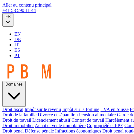
Aller au contenu principal
+41 58 590 11 44
FR
EN
DE
IT
ES
PT
Domaines
Droit fiscal
Impôt sur le revenu
Impôt sur la fortune
TVA en Suisse
Fo
Droit de la famille
Divorce et séparation
Pension alimentaire
Garde de
Droit du travail
Licenciement abusif
Contrat de travail
Harcèlement au
Droit immobilier
Achat et vente immobilière
Copropriété et PPE
Contr
Droit pénal
Défense pénale
Infractions économiques
Droit pénal routi