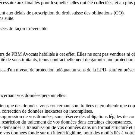
ssaire aux finalités pour lesquelles elles ont été collectées, et au plus 
nt aux délais de prescription du droit suisse des obligations (CO).
s suite.
ées de façon irréversible.
rs de PBM Avocats habilités à cet effet. Elles ne sont pas vendues ni c
ité de sous-traitants, tenus contractuellement de garantir une protectio
pas d'un niveau de protection adéquat au sens de la LPD, sauf en présen
ncernant vos données personnelles :
n que des données vous concernant sont traitées et en obtenir une cop
 correction de données inexactes ou incomplètes.
uppression de vos données, sous réserve des obligations légales de con
estriction du traitement de vos données dans certaines circonstances.
 demander la transmission de vos données dans un format structuré et l
vos données fondé sur un intérêt légitime, pour des motifs liés à votre s