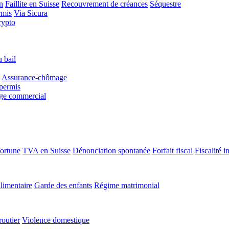
n
Faillite en Suisse
Recouvrement de créances
Séquestre
rmis
Via Sicura
rypto
 bail
Assurance-chômage
permis
age commercial
fortune
TVA en Suisse
Dénonciation spontanée
Forfait fiscal
Fiscalité i
limentaire
Garde des enfants
Régime matrimonial
routier
Violence domestique