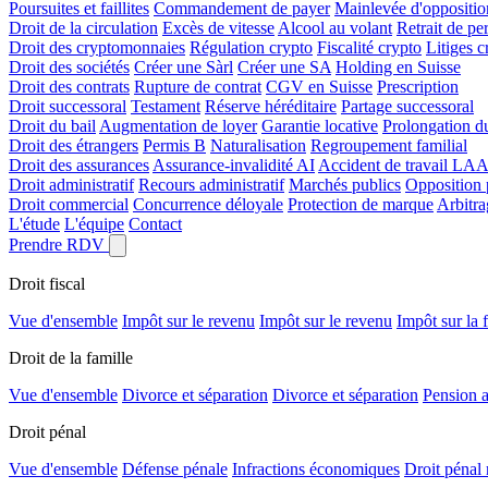
Poursuites et faillites
Commandement de payer
Mainlevée d'oppositio
Droit de la circulation
Excès de vitesse
Alcool au volant
Retrait de pe
Droit des cryptomonnaies
Régulation crypto
Fiscalité crypto
Litiges c
Droit des sociétés
Créer une Sàrl
Créer une SA
Holding en Suisse
Droit des contrats
Rupture de contrat
CGV en Suisse
Prescription
Droit successoral
Testament
Réserve héréditaire
Partage successoral
Droit du bail
Augmentation de loyer
Garantie locative
Prolongation du
Droit des étrangers
Permis B
Naturalisation
Regroupement familial
Droit des assurances
Assurance-invalidité AI
Accident de travail LAA
Droit administratif
Recours administratif
Marchés publics
Opposition 
Droit commercial
Concurrence déloyale
Protection de marque
Arbitr
L'étude
L'équipe
Contact
Prendre RDV
Droit fiscal
Vue d'ensemble
Impôt sur le revenu
Impôt sur le revenu
Impôt sur la 
Droit de la famille
Vue d'ensemble
Divorce et séparation
Divorce et séparation
Pension a
Droit pénal
Vue d'ensemble
Défense pénale
Infractions économiques
Droit pénal 