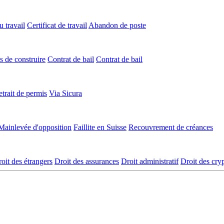
 travail
Certificat de travail
Abandon de poste
s de construire
Contrat de bail
Contrat de bail
trait de permis
Via Sicura
Mainlevée d'opposition
Faillite en Suisse
Recouvrement de créances
oit des étrangers
Droit des assurances
Droit administratif
Droit des cr