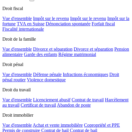
Droit fiscal
Vue d'ensemble
Impôt sur le revenu
Impôt sur le revenu
Impôt sur la
fortune
TVA en Suisse
Dénonciation spontanée
Forfait fiscal
Fiscalité internationale
Droit de la famille
Vue d'ensemble
Divorce et séparation
Divorce et séparation
Pension
alimentaire
Garde des enfants
Régime matrimonial
Droit pénal
Vue d'ensemble
Défense pénale
Infractions économiques
Droit
pénal routier
Violence domestique
Droit du travail
Vue d'ensemble
Licenciement abusif
Contrat de travail
Harcèlement
au travail
Certificat de travail
Abandon de poste
Droit immobilier
Vue d'ensemble
Achat et vente immobilière
Copropriété et PPE
Permis de construire
Contrat de bail
Contrat de bail