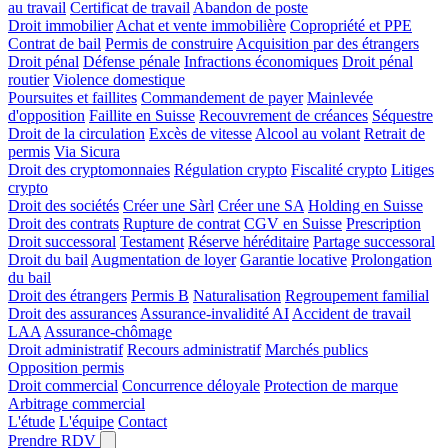
au travail
Certificat de travail
Abandon de poste
Droit immobilier
Achat et vente immobilière
Copropriété et PPE
Contrat de bail
Permis de construire
Acquisition par des étrangers
Droit pénal
Défense pénale
Infractions économiques
Droit pénal
routier
Violence domestique
Poursuites et faillites
Commandement de payer
Mainlevée
d'opposition
Faillite en Suisse
Recouvrement de créances
Séquestre
Droit de la circulation
Excès de vitesse
Alcool au volant
Retrait de
permis
Via Sicura
Droit des cryptomonnaies
Régulation crypto
Fiscalité crypto
Litiges
crypto
Droit des sociétés
Créer une Sàrl
Créer une SA
Holding en Suisse
Droit des contrats
Rupture de contrat
CGV en Suisse
Prescription
Droit successoral
Testament
Réserve héréditaire
Partage successoral
Droit du bail
Augmentation de loyer
Garantie locative
Prolongation
du bail
Droit des étrangers
Permis B
Naturalisation
Regroupement familial
Droit des assurances
Assurance-invalidité AI
Accident de travail
LAA
Assurance-chômage
Droit administratif
Recours administratif
Marchés publics
Opposition permis
Droit commercial
Concurrence déloyale
Protection de marque
Arbitrage commercial
L'étude
L'équipe
Contact
Prendre RDV