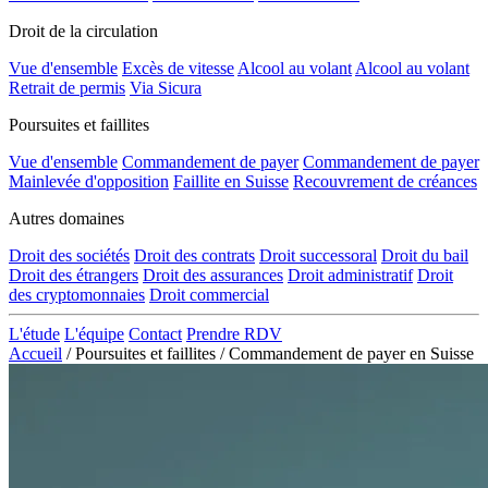
Droit de la circulation
Vue d'ensemble
Excès de vitesse
Alcool au volant
Alcool au volant
Retrait de permis
Via Sicura
Poursuites et faillites
Vue d'ensemble
Commandement de payer
Commandement de payer
Mainlevée d'opposition
Faillite en Suisse
Recouvrement de créances
Autres domaines
Droit des sociétés
Droit des contrats
Droit successoral
Droit du bail
Droit des étrangers
Droit des assurances
Droit administratif
Droit
des cryptomonnaies
Droit commercial
L'étude
L'équipe
Contact
Prendre RDV
Accueil
/
Poursuites et faillites
/
Commandement de payer en Suisse