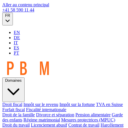
Aller au contenu principal
+41 58 590 11 44
FR
EN
DE
IT
ES
PT
Domaines
Droit fiscal
Impôt sur le revenu
Impôt sur la fortune
TVA en Suisse
Forfait fiscal
Fiscalité internationale
Droit de la famille
Divorce et séparation
Pension alimentaire
Garde
des enfants
Régime matrimonial
Mesures protectrices (MPUC)
Droit du travail
Licenciement abusif
Contrat de travail
Harcèlement