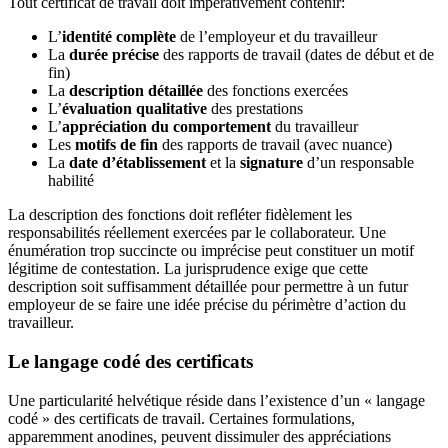
Tout certificat de travail doit impérativement contenir:
L’
identité complète
de l’employeur et du travailleur
La
durée précise
des rapports de travail (dates de début et de
fin)
La
description détaillée
des fonctions exercées
L’
évaluation qualitative
des prestations
L’
appréciation du comportement
du travailleur
Les
motifs de fin
des rapports de travail (avec nuance)
La
date d’établissement
et la
signature
d’un responsable
habilité
La description des fonctions doit refléter fidèlement les
responsabilités réellement exercées par le collaborateur. Une
énumération trop succincte ou imprécise peut constituer un motif
légitime de contestation. La jurisprudence exige que cette
description soit suffisamment détaillée pour permettre à un futur
employeur de se faire une idée précise du périmètre d’action du
travailleur.
Le langage codé des certificats
Une particularité helvétique réside dans l’existence d’un « langage
codé » des certificats de travail. Certaines formulations,
apparemment anodines, peuvent dissimuler des appréciations