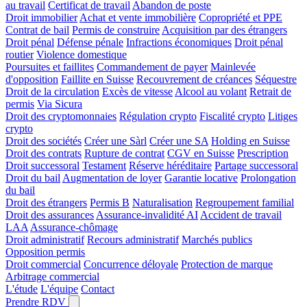
au travail
Certificat de travail
Abandon de poste
Droit immobilier
Achat et vente immobilière
Copropriété et PPE
Contrat de bail
Permis de construire
Acquisition par des étrangers
Droit pénal
Défense pénale
Infractions économiques
Droit pénal
routier
Violence domestique
Poursuites et faillites
Commandement de payer
Mainlevée
d'opposition
Faillite en Suisse
Recouvrement de créances
Séquestre
Droit de la circulation
Excès de vitesse
Alcool au volant
Retrait de
permis
Via Sicura
Droit des cryptomonnaies
Régulation crypto
Fiscalité crypto
Litiges
crypto
Droit des sociétés
Créer une Sàrl
Créer une SA
Holding en Suisse
Droit des contrats
Rupture de contrat
CGV en Suisse
Prescription
Droit successoral
Testament
Réserve héréditaire
Partage successoral
Droit du bail
Augmentation de loyer
Garantie locative
Prolongation
du bail
Droit des étrangers
Permis B
Naturalisation
Regroupement familial
Droit des assurances
Assurance-invalidité AI
Accident de travail
LAA
Assurance-chômage
Droit administratif
Recours administratif
Marchés publics
Opposition permis
Droit commercial
Concurrence déloyale
Protection de marque
Arbitrage commercial
L'étude
L'équipe
Contact
Prendre RDV