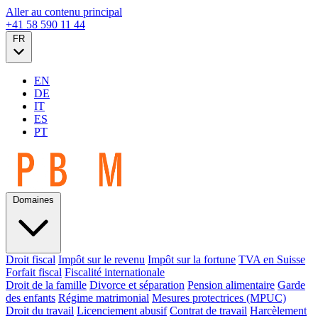
Aller au contenu principal
+41 58 590 11 44
FR
EN
DE
IT
ES
PT
Domaines
Droit fiscal
Impôt sur le revenu
Impôt sur la fortune
TVA en Suisse
Forfait fiscal
Fiscalité internationale
Droit de la famille
Divorce et séparation
Pension alimentaire
Garde
des enfants
Régime matrimonial
Mesures protectrices (MPUC)
Droit du travail
Licenciement abusif
Contrat de travail
Harcèlement