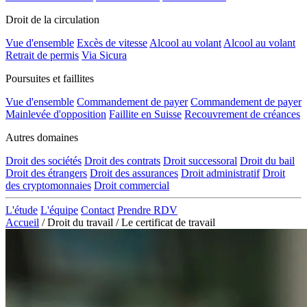
Droit de la circulation
Vue d'ensemble
Excès de vitesse
Alcool au volant
Alcool au volant
Retrait de permis
Via Sicura
Poursuites et faillites
Vue d'ensemble
Commandement de payer
Commandement de payer
Mainlevée d'opposition
Faillite en Suisse
Recouvrement de créances
Autres domaines
Droit des sociétés
Droit des contrats
Droit successoral
Droit du bail
Droit des étrangers
Droit des assurances
Droit administratif
Droit
des cryptomonnaies
Droit commercial
L'étude
L'équipe
Contact
Prendre RDV
Accueil
/
Droit du travail
/
Le certificat de travail