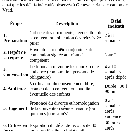
ainsi que les délais indicatifs observés à Genève et dans le canton de
Vaud.
Délai
Étape
Description
indicatif
Collecte des documents, négociation de
1.
2 à 8
la convention, obtention des relevés 2e
Préparation
semaines
pilier
Envoi de la requête conjointe et de la
2. Dépôt de
convention signée au tribunal
Jour J
la requête
compétent
Le tribunal convoque les époux à une
4 à 10
3.
audience (comparution personnelle
semaines
Convocation
obligatoire)
après dépôt
Vérification du consentement libre,
Durée : 30 à
4. Audience
examen de la convention, audition
90 min
éventuelle des enfants
0 à 4
Prononcé du divorce et homologation
semaines
5. Jugement
de la convention séance tenante (ou
après
quelques jours après)
audience
30 jours
6. Entrée en
Expiration du délai de recours de 30
après
force
jours, notification à l’état civil