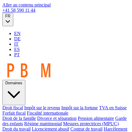
Aller au contenu principal
+41 58 590 11 44
FR
EN
DE
IT
ES
PT
Domaines
Droit fiscal
Impôt sur le revenu
Impôt sur la fortune
TVA en Suisse
Forfait fiscal
Fiscalité internationale
Droit de la famille
Divorce et séparation
Pension alimentaire
Garde
des enfants
Régime matrimonial
Mesures protectrices (MPUC)
Droit du travail
Licenciement abusif
Contrat de travail
Harcèlement