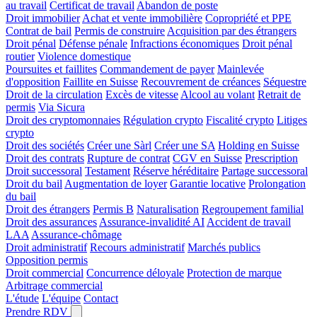
au travail
Certificat de travail
Abandon de poste
Droit immobilier
Achat et vente immobilière
Copropriété et PPE
Contrat de bail
Permis de construire
Acquisition par des étrangers
Droit pénal
Défense pénale
Infractions économiques
Droit pénal
routier
Violence domestique
Poursuites et faillites
Commandement de payer
Mainlevée
d'opposition
Faillite en Suisse
Recouvrement de créances
Séquestre
Droit de la circulation
Excès de vitesse
Alcool au volant
Retrait de
permis
Via Sicura
Droit des cryptomonnaies
Régulation crypto
Fiscalité crypto
Litiges
crypto
Droit des sociétés
Créer une Sàrl
Créer une SA
Holding en Suisse
Droit des contrats
Rupture de contrat
CGV en Suisse
Prescription
Droit successoral
Testament
Réserve héréditaire
Partage successoral
Droit du bail
Augmentation de loyer
Garantie locative
Prolongation
du bail
Droit des étrangers
Permis B
Naturalisation
Regroupement familial
Droit des assurances
Assurance-invalidité AI
Accident de travail
LAA
Assurance-chômage
Droit administratif
Recours administratif
Marchés publics
Opposition permis
Droit commercial
Concurrence déloyale
Protection de marque
Arbitrage commercial
L'étude
L'équipe
Contact
Prendre RDV