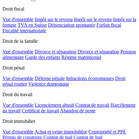
Droit fiscal
Vue d'ensemble
Impôt sur le revenu
Impôt sur le revenu
Impôt sur la
fortune
TVA en Suisse
Dénonciation spontanée
Forfait fiscal
Fiscalité internationale
Droit de la famille
Vue d'ensemble
Divorce et séparation
Divorce et séparation
Pension
alimentaire
Garde des enfants
Régime matrimonial
Droit pénal
Vue d'ensemble
Défense pénale
Infractions économiques
Droit
pénal routier
Violence domestique
Droit du travail
Vue d'ensemble
Licenciement abusif
Contrat de travail
Harcèlement
au travail
Certificat de travail
Abandon de poste
Droit immobilier
Vue d'ensemble
Achat et vente immobilière
Copropriété et PPE
Permis de construire
Contrat de bail
Contrat de bail