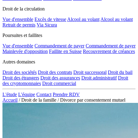
Droit de la circulation
Vue d'ensemble
Excès de vitesse
Alcool au volant
Alcool au volant
Retrait de permis
Via Sicura
Poursuites et faillites
Vue d'ensemble
Commandement de payer
Commandement de payer
Mainlevée d'opposition
Faillite en Suisse
Recouvrement de créances
Autres domaines
Droit des sociétés
Droit des contrats
Droit successoral
Droit du bail
Droit des étrangers
Droit des assurances
Droit administratif
Droit
des cryptomonnaies
Droit commercial
L'étude
L'équipe
Contact
Prendre RDV
Accueil
/
Droit de la famille
/
Divorce par consentement mutuel