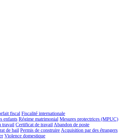
rfait fiscal
Fiscalité internationale
s enfants
Régime matrimonial
Mesures protectrices (MPUC)
 travail
Certificat de travail
Abandon de poste
at de bail
Permis de construire
Acquisition par des étrangers
er
Violence domestique