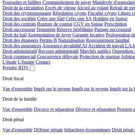
Poursuites et faillites
Commandement de payer
Mainlevée d'oppositio
Droit de la circulation
Excès de vitesse
Alcool au volant
Retrait de pe
Droit des cryptomonnaies
Régulation crypto
Fiscalité crypto
Litiges c
Droit des sociétés
Créer une Sàrl
Créer une SA
Holding en Suisse
Droit des contrats
Rupture de contrat
CGV en Suisse
Prescription
Droit successoral
Testament
Réserve héréditaire
Partage successoral
Droit du bail
Augmentation de loyer
Garantie locative
Prolongation du
Droit des étrangers
Permis B
Naturalisation
Regroupement familial
Droit des assurances
Assurance-invalidité AI
Accident de travail LAA
Droit administratif
Recours administratif
Marchés publics
Opposition 
Droit commercial
Concurrence déloyale
Protection de marque
Arbitr
L'étude
L'équipe
Contact
Prendre RDV
Droit fiscal
Vue d'ensemble
Impôt sur le revenu
Impôt sur le revenu
Impôt sur la 
Droit de la famille
Vue d'ensemble
Divorce et séparation
Divorce et séparation
Pension a
Droit pénal
Vue d'ensemble
Défense pénale
Infractions économiques
Droit pénal 