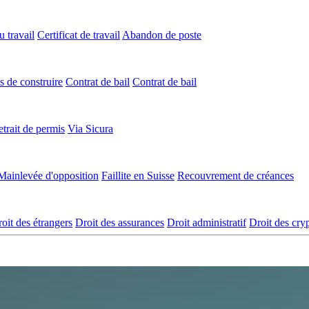
 travail
Certificat de travail
Abandon de poste
s de construire
Contrat de bail
Contrat de bail
trait de permis
Via Sicura
Mainlevée d'opposition
Faillite en Suisse
Recouvrement de créances
oit des étrangers
Droit des assurances
Droit administratif
Droit des cr