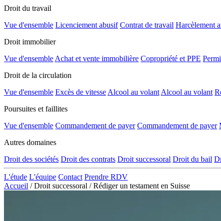
Droit du travail
Vue d'ensemble
Licenciement abusif
Contrat de travail
Harcèlement au
Droit immobilier
Vue d'ensemble
Achat et vente immobilière
Copropriété et PPE
Permi
Droit de la circulation
Vue d'ensemble
Excès de vitesse
Alcool au volant
Alcool au volant
Re
Poursuites et faillites
Vue d'ensemble
Commandement de payer
Commandement de payer
Autres domaines
Droit des sociétés
Droit des contrats
Droit successoral
Droit du bail
Dr
L'étude
L'équipe
Contact
Prendre RDV
Accueil
/
Droit successoral
/
Rédiger un testament en Suisse