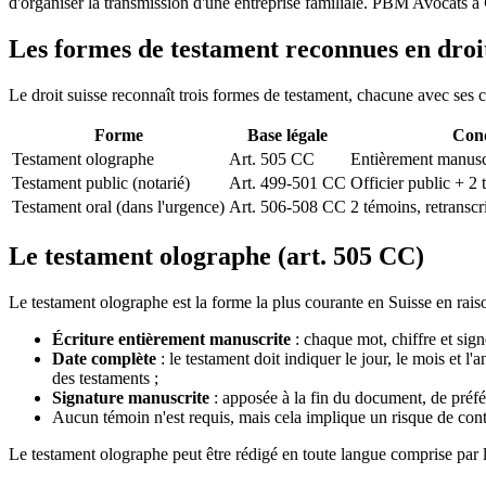
d'organiser la transmission d'une entreprise familiale. PBM Avocats à
Les formes de testament reconnues en droit
Le droit suisse reconnaît trois formes de testament, chacune avec ses c
Forme
Base légale
Cond
Testament olographe
Art. 505 CC
Entièrement manuscri
Testament public (notarié)
Art. 499-501 CC
Officier public + 2 
Testament oral (dans l'urgence)
Art. 506-508 CC
2 témoins, retransc
Le testament olographe (art. 505 CC)
Le testament olographe est la forme la plus courante en Suisse en raison
Écriture entièrement manuscrite
: chaque mot, chiffre et sign
Date complète
: le testament doit indiquer le jour, le mois et l
des testaments ;
Signature manuscrite
: apposée à la fin du document, de préfér
Aucun témoin n'est requis, mais cela implique un risque de cont
Le testament olographe peut être rédigé en toute langue comprise par l