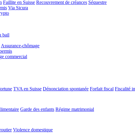
n
Faillite en Suisse
Recouvrement de créances
Séquestre
rmis
Via Sicura
rypto
 bail
Assurance-chômage
permis
age commercial
fortune
TVA en Suisse
Dénonciation spontanée
Forfait fiscal
Fiscalité i
limentaire
Garde des enfants
Régime matrimonial
routier
Violence domestique