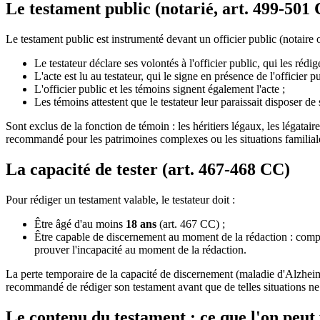
Le testament public (notarié, art. 499-501
Le testament public est instrumenté devant un officier public (notaire o
Le testateur déclare ses volontés à l'officier public, qui les rédige
L'acte est lu au testateur, qui le signe en présence de l'officier 
L'officier public et les témoins signent également l'acte ;
Les témoins attestent que le testateur leur paraissait disposer de 
Sont exclus de la fonction de témoin : les héritiers légaux, les légatai
recommandé pour les patrimoines complexes ou les situations familiale
La capacité de tester (art. 467-468 CC)
Pour rédiger un testament valable, le testateur doit :
Être âgé d'au moins
18 ans
(art. 467 CC) ;
Être capable de discernement au moment de la rédaction : compren
prouver l'incapacité au moment de la rédaction.
La perte temporaire de la capacité de discernement (maladie d'Alzheime
recommandé de rédiger son testament avant que de telles situations ne 
Le contenu du testament : ce que l'on peut