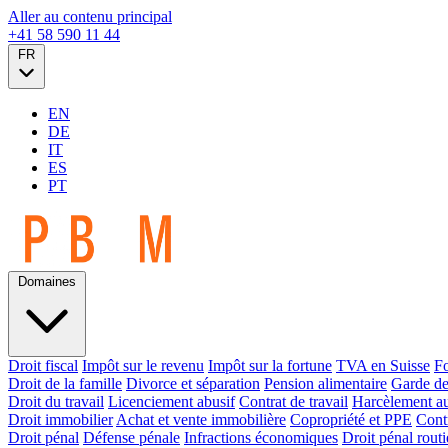
Aller au contenu principal
+41 58 590 11 44
FR
EN
DE
IT
ES
PT
Domaines
Droit fiscal
Impôt sur le revenu
Impôt sur la fortune
TVA en Suisse
Fo
Droit de la famille
Divorce et séparation
Pension alimentaire
Garde de
Droit du travail
Licenciement abusif
Contrat de travail
Harcèlement au
Droit immobilier
Achat et vente immobilière
Copropriété et PPE
Contr
Droit pénal
Défense pénale
Infractions économiques
Droit pénal routi