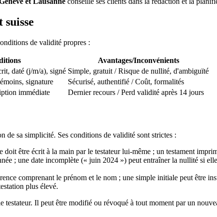
Genève et Lausanne
conseille ses clients dans la rédaction et la planif
 suisse
onditions de validité propres :
itions
Avantages/Inconvénients
t, daté (j/m/a), signé
Simple, gratuit / Risque de nullité, d'ambiguïté
témoins, signature
Sécurisé, authentifié / Coût, formalités
ription immédiate
Dernier recours / Perd validité après 14 jours
 de sa simplicité. Ses conditions de validité sont strictes :
e doit être écrit à la main par le testateur lui-même ; un testament impri
'année ; une date incomplète (« juin 2024 ») peut entraîner la nullité si e
ence comprenant le prénom et le nom ; une simple initiale peut être insu
estation plus élevé.
e testateur. Il peut être modifié ou révoqué à tout moment par un nouvea