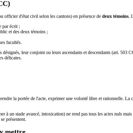
 CC)
u officier d'état civil selon les cantons) en présence de
deux témoins
. 
 par écrit ;
public et des deux témoins ;
ses facultés.
res désignés, leur conjoint ou leurs ascendants et descendants (art. 503 
s délicates.
dre la portée de l'acte, exprimer une volonté libre et rationnelle. La c
r à un stade avancé, intoxication) ne rend pas tous les actes nuls mais 
se présentent.
 y mettre