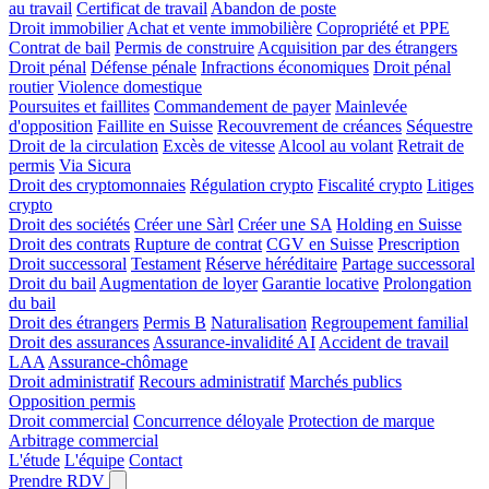
au travail
Certificat de travail
Abandon de poste
Droit immobilier
Achat et vente immobilière
Copropriété et PPE
Contrat de bail
Permis de construire
Acquisition par des étrangers
Droit pénal
Défense pénale
Infractions économiques
Droit pénal
routier
Violence domestique
Poursuites et faillites
Commandement de payer
Mainlevée
d'opposition
Faillite en Suisse
Recouvrement de créances
Séquestre
Droit de la circulation
Excès de vitesse
Alcool au volant
Retrait de
permis
Via Sicura
Droit des cryptomonnaies
Régulation crypto
Fiscalité crypto
Litiges
crypto
Droit des sociétés
Créer une Sàrl
Créer une SA
Holding en Suisse
Droit des contrats
Rupture de contrat
CGV en Suisse
Prescription
Droit successoral
Testament
Réserve héréditaire
Partage successoral
Droit du bail
Augmentation de loyer
Garantie locative
Prolongation
du bail
Droit des étrangers
Permis B
Naturalisation
Regroupement familial
Droit des assurances
Assurance-invalidité AI
Accident de travail
LAA
Assurance-chômage
Droit administratif
Recours administratif
Marchés publics
Opposition permis
Droit commercial
Concurrence déloyale
Protection de marque
Arbitrage commercial
L'étude
L'équipe
Contact
Prendre RDV