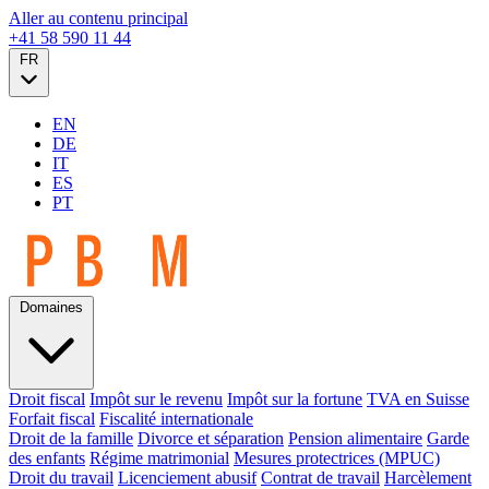
Aller au contenu principal
+41 58 590 11 44
FR
EN
DE
IT
ES
PT
Domaines
Droit fiscal
Impôt sur le revenu
Impôt sur la fortune
TVA en Suisse
Forfait fiscal
Fiscalité internationale
Droit de la famille
Divorce et séparation
Pension alimentaire
Garde
des enfants
Régime matrimonial
Mesures protectrices (MPUC)
Droit du travail
Licenciement abusif
Contrat de travail
Harcèlement