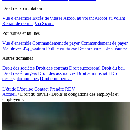
Droit de la circulation
Vue d'ensemble
Excès de vitesse
Alcool au volant
Alcool au volant
Retrait de permis
Via Sicura
Poursuites et faillites
Vue d'ensemble
Commandement de payer
Commandement de payer
Mainlevée d'opposition
Faillite en Suisse
Recouvrement de créances
Autres domaines
Droit des sociétés
Droit des contrats
Droit successoral
Droit du bail
Droit des étrangers
Droit des assurances
Droit administratif
Droit
des cryptomonnaies
Droit commercial
L'étude
L'équipe
Contact
Prendre RDV
Accueil
/
Droit du travail
/
Droits et obligations des employés et
employeurs