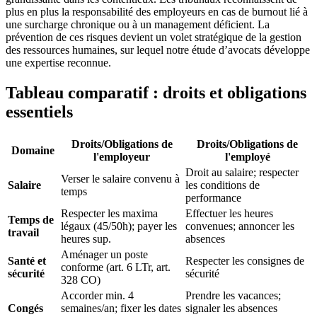
plus en plus la responsabilité des employeurs en cas de burnout lié à
une surcharge chronique ou à un management déficient. La
prévention de ces risques devient un volet stratégique de la gestion
des ressources humaines, sur lequel notre étude d’avocats développe
une expertise reconnue.
Tableau comparatif : droits et obligations
essentiels
Droits/Obligations de
Droits/Obligations de
Domaine
l'employeur
l'employé
Droit au salaire; respecter
Verser le salaire convenu à
Salaire
les conditions de
temps
performance
Respecter les maxima
Effectuer les heures
Temps de
légaux (45/50h); payer les
convenues; annoncer les
travail
heures sup.
absences
Aménager un poste
Santé et
Respecter les consignes de
conforme (art. 6 LTr, art.
sécurité
sécurité
328 CO)
Accorder min. 4
Prendre les vacances;
Congés
semaines/an; fixer les dates
signaler les absences