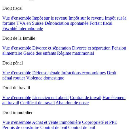
Droit fiscal
Vue d'ensemble
Impôt sur le revenu
Impôt sur le revenu
Impôt sur la
fortune
TVA en Suisse
Dénonciation spontanée
Forfait fiscal
Fiscalité internationale
Droit de la famille
Vue d'ensemble
Divorce et séparation
Divorce et séparation
Pension
alimentaire
Garde des enfants
Régime matrimonial
Droit pénal
Vue d'ensemble
Défense pénale
Infractions économiques
Droit
pénal routier
Violence domestique
Droit du travail
Vue d'ensemble
Licenciement abusif
Contrat de travail
Harcèlement
au travail
Certificat de travail
Abandon de poste
Droit immobilier
Vue d'ensemble
Achat et vente immobilière
Copropriété et PPE
Permis de construire
Contrat de bail
Contrat de bail