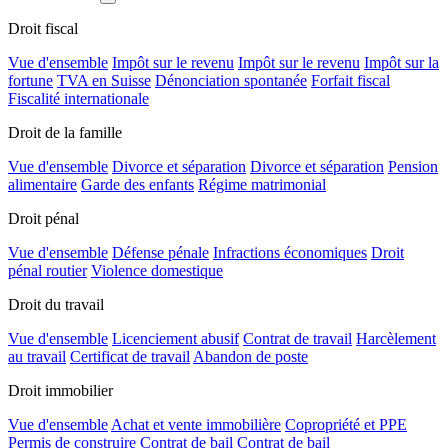
Droit fiscal
Vue d'ensemble
Impôt sur le revenu
Impôt sur le revenu
Impôt sur la
fortune
TVA en Suisse
Dénonciation spontanée
Forfait fiscal
Fiscalité internationale
Droit de la famille
Vue d'ensemble
Divorce et séparation
Divorce et séparation
Pension
alimentaire
Garde des enfants
Régime matrimonial
Droit pénal
Vue d'ensemble
Défense pénale
Infractions économiques
Droit
pénal routier
Violence domestique
Droit du travail
Vue d'ensemble
Licenciement abusif
Contrat de travail
Harcèlement
au travail
Certificat de travail
Abandon de poste
Droit immobilier
Vue d'ensemble
Achat et vente immobilière
Copropriété et PPE
Permis de construire
Contrat de bail
Contrat de bail