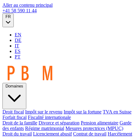
Aller au contenu principal
+41 58 590 11 44
FR
EN
DE
IT
ES
PT
Domaines
Droit fiscal
Impôt sur le revenu
Impôt sur la fortune
TVA en Suisse
Forfait fiscal
Fiscalité internationale
Droit de la famille
Divorce et séparation
Pension alimentaire
Garde
des enfants
Régime matrimonial
Mesures protectrices (MPUC)
Droit du travail
Licenciement abusif
Contrat de travail
Harcèlement