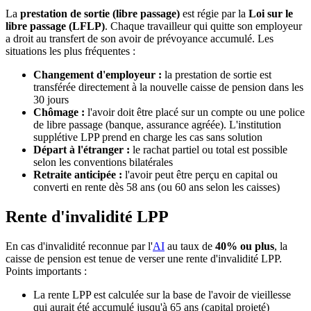
La
prestation de sortie (libre passage)
est régie par la
Loi sur le
libre passage (LFLP)
. Chaque travailleur qui quitte son employeur
a droit au transfert de son avoir de prévoyance accumulé. Les
situations les plus fréquentes :
Changement d'employeur :
la prestation de sortie est
transférée directement à la nouvelle caisse de pension dans les
30 jours
Chômage :
l'avoir doit être placé sur un compte ou une police
de libre passage (banque, assurance agréée). L'institution
supplétive LPP prend en charge les cas sans solution
Départ à l'étranger :
le rachat partiel ou total est possible
selon les conventions bilatérales
Retraite anticipée :
l'avoir peut être perçu en capital ou
converti en rente dès 58 ans (ou 60 ans selon les caisses)
Rente d'invalidité LPP
En cas d'invalidité reconnue par l'
AI
au taux de
40% ou plus
, la
caisse de pension est tenue de verser une rente d'invalidité LPP.
Points importants :
La rente LPP est calculée sur la base de l'avoir de vieillesse
qui aurait été accumulé jusqu'à 65 ans (capital projeté)