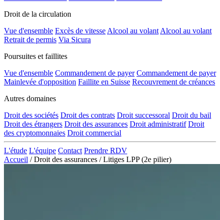
Droit de la circulation
Vue d'ensemble
Excès de vitesse
Alcool au volant
Alcool au volant
Retrait de permis
Via Sicura
Poursuites et faillites
Vue d'ensemble
Commandement de payer
Commandement de payer
Mainlevée d'opposition
Faillite en Suisse
Recouvrement de créances
Autres domaines
Droit des sociétés
Droit des contrats
Droit successoral
Droit du bail
Droit des étrangers
Droit des assurances
Droit administratif
Droit
des cryptomonnaies
Droit commercial
L'étude
L'équipe
Contact
Prendre RDV
Accueil
/
Droit des assurances
/
Litiges LPP (2e pilier)