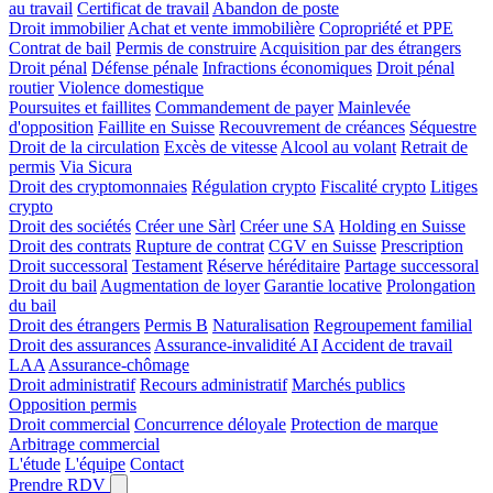
au travail
Certificat de travail
Abandon de poste
Droit immobilier
Achat et vente immobilière
Copropriété et PPE
Contrat de bail
Permis de construire
Acquisition par des étrangers
Droit pénal
Défense pénale
Infractions économiques
Droit pénal
routier
Violence domestique
Poursuites et faillites
Commandement de payer
Mainlevée
d'opposition
Faillite en Suisse
Recouvrement de créances
Séquestre
Droit de la circulation
Excès de vitesse
Alcool au volant
Retrait de
permis
Via Sicura
Droit des cryptomonnaies
Régulation crypto
Fiscalité crypto
Litiges
crypto
Droit des sociétés
Créer une Sàrl
Créer une SA
Holding en Suisse
Droit des contrats
Rupture de contrat
CGV en Suisse
Prescription
Droit successoral
Testament
Réserve héréditaire
Partage successoral
Droit du bail
Augmentation de loyer
Garantie locative
Prolongation
du bail
Droit des étrangers
Permis B
Naturalisation
Regroupement familial
Droit des assurances
Assurance-invalidité AI
Accident de travail
LAA
Assurance-chômage
Droit administratif
Recours administratif
Marchés publics
Opposition permis
Droit commercial
Concurrence déloyale
Protection de marque
Arbitrage commercial
L'étude
L'équipe
Contact
Prendre RDV