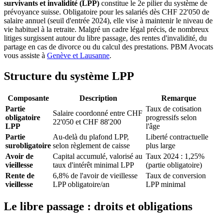
survivants et invalidité (LPP)
constitue le 2e pilier du système de
prévoyance suisse. Obligatoire pour les salariés dès CHF 22'050 de
salaire annuel (seuil d'entrée 2024), elle vise à maintenir le niveau de
vie habituel à la retraite. Malgré un cadre légal précis, de nombreux
litiges surgissent autour du libre passage, des rentes d'invalidité, du
partage en cas de divorce ou du calcul des prestations. PBM Avocats
vous assiste à
Genève et Lausanne
.
Structure du système LPP
Composante
Description
Remarque
Partie
Taux de cotisation
Salaire coordonné entre CHF
obligatoire
progressifs selon
22'050 et CHF 88'200
LPP
l'âge
Partie
Au-delà du plafond LPP,
Liberté contractuelle
surobligatoire
selon règlement de caisse
plus large
Avoir de
Capital accumulé, valorisé au
Taux 2024 : 1,25%
vieillesse
taux d'intérêt minimal LPP
(partie obligatoire)
Rente de
6,8% de l'avoir de vieillesse
Taux de conversion
vieillesse
LPP obligatoire/an
LPP minimal
Le libre passage : droits et obligations