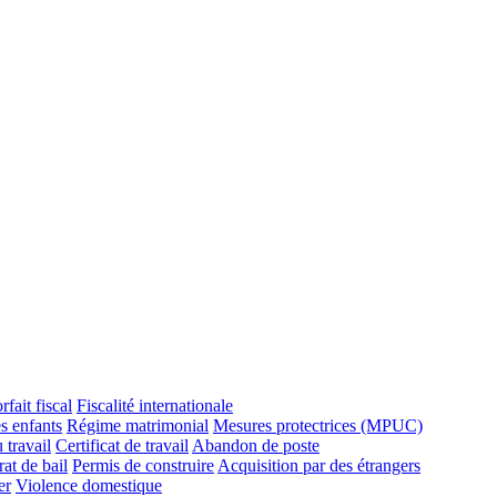
rfait fiscal
Fiscalité internationale
s enfants
Régime matrimonial
Mesures protectrices (MPUC)
 travail
Certificat de travail
Abandon de poste
at de bail
Permis de construire
Acquisition par des étrangers
er
Violence domestique