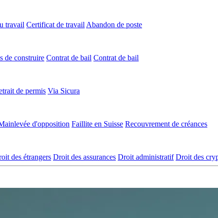
 travail
Certificat de travail
Abandon de poste
s de construire
Contrat de bail
Contrat de bail
trait de permis
Via Sicura
Mainlevée d'opposition
Faillite en Suisse
Recouvrement de créances
oit des étrangers
Droit des assurances
Droit administratif
Droit des cr