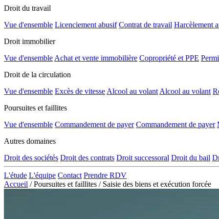
Droit du travail
Vue d'ensemble
Licenciement abusif
Contrat de travail
Harcèlement au
Droit immobilier
Vue d'ensemble
Achat et vente immobilière
Copropriété et PPE
Permi
Droit de la circulation
Vue d'ensemble
Excès de vitesse
Alcool au volant
Alcool au volant
Re
Poursuites et faillites
Vue d'ensemble
Commandement de payer
Commandement de payer
Autres domaines
Droit des sociétés
Droit des contrats
Droit successoral
Droit du bail
Dr
L'étude
L'équipe
Contact
Prendre RDV
Accueil
/
Poursuites et faillites
/
Saisie des biens et exécution forcée