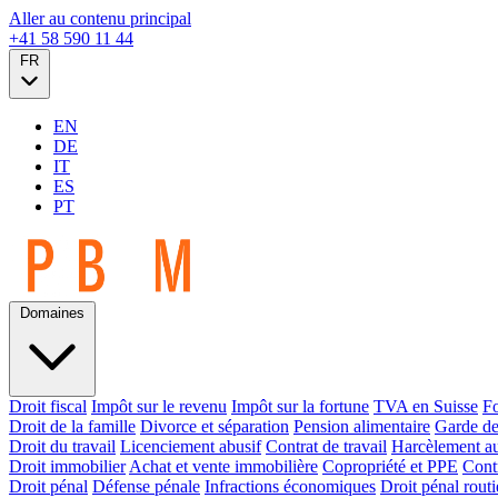
Aller au contenu principal
+41 58 590 11 44
FR
EN
DE
IT
ES
PT
Domaines
Droit fiscal
Impôt sur le revenu
Impôt sur la fortune
TVA en Suisse
Fo
Droit de la famille
Divorce et séparation
Pension alimentaire
Garde de
Droit du travail
Licenciement abusif
Contrat de travail
Harcèlement au
Droit immobilier
Achat et vente immobilière
Copropriété et PPE
Contr
Droit pénal
Défense pénale
Infractions économiques
Droit pénal routi