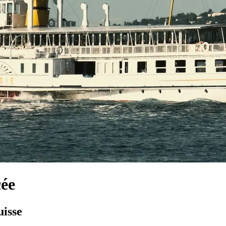
cée
uisse