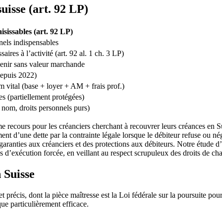
suisse (art. 92 LP)
isissables (art. 92 LP)
nels indispensables
aires à l’activité (art. 92 al. 1 ch. 3 LP)
venir sans valeur marchande
epuis 2022)
m vital (base + loyer + AM + frais prof.)
es (partiellement protégées)
u nom, droits personnels purs)
ime recours pour les créanciers cherchant à recouvrer leurs créances en 
iement d’une dette par la contrainte légale lorsque le débiteur refuse ou n
es garanties aux créanciers et des protections aux débiteurs. Notre étud
 d’exécution forcée, en veillant au respect scrupuleux des droits de c
 Suisse
précis, dont la pièce maîtresse est la Loi fédérale sur la poursuite pour 
que particulièrement efficace.