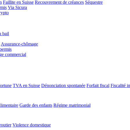
n
Faillite en Suisse
Recouvrement de créances
Séquestre
rmis
Via Sicura
rypto
 bail
Assurance-chômage
permis
age commercial
fortune
TVA en Suisse
Dénonciation spontanée
Forfait fiscal
Fiscalité i
limentaire
Garde des enfants
Régime matrimonial
routier
Violence domestique