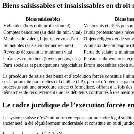
Biens saisissables et insaisissables en droit 
Biens saisissables
Biens insa
Véhicules (hors outil professionnel)
Vêtements et effets person
Comptes bancaires (au-delà du min. vital)
Outils professionnels nécess
Meubles de valeur, bijoux, œuvres d’art
Objets religieux et de sou
Immeubles (saisis en dernier recours)
Animaux de compagnie (d
Revenus dépassant le minimum vital
Partie du salaire ≤ minimu
Créances contre tiers (loyers perçus, etc.)
Pensions alimentaires reçu
Parts sociales et participations négociables
Droits incessibles (droit a
La procédure de saisie des biens et d’exécution forcée constitue l’ult
sur la poursuite pour dettes et la faillite (LP), permet d’obtenir le pa
processus suit une procédure stricte et formalisée, offrant à la fois d
démarches de recouvrement que les débiteurs confrontés à des mesures
Le cadre juridique de l’exécution forcée en
Le système suisse d’exécution forcée repose sur un cadre légal solide et 
ancienneté, a été régulièrement modernisée et constitue un outil juridi