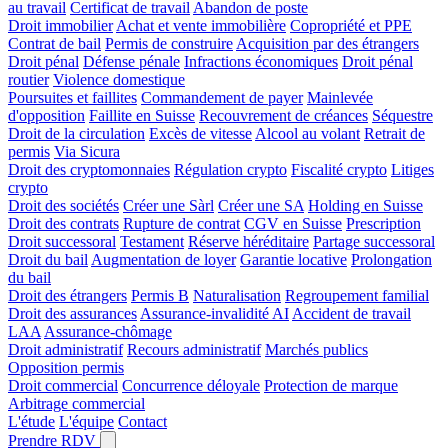
au travail
Certificat de travail
Abandon de poste
Droit immobilier
Achat et vente immobilière
Copropriété et PPE
Contrat de bail
Permis de construire
Acquisition par des étrangers
Droit pénal
Défense pénale
Infractions économiques
Droit pénal
routier
Violence domestique
Poursuites et faillites
Commandement de payer
Mainlevée
d'opposition
Faillite en Suisse
Recouvrement de créances
Séquestre
Droit de la circulation
Excès de vitesse
Alcool au volant
Retrait de
permis
Via Sicura
Droit des cryptomonnaies
Régulation crypto
Fiscalité crypto
Litiges
crypto
Droit des sociétés
Créer une Sàrl
Créer une SA
Holding en Suisse
Droit des contrats
Rupture de contrat
CGV en Suisse
Prescription
Droit successoral
Testament
Réserve héréditaire
Partage successoral
Droit du bail
Augmentation de loyer
Garantie locative
Prolongation
du bail
Droit des étrangers
Permis B
Naturalisation
Regroupement familial
Droit des assurances
Assurance-invalidité AI
Accident de travail
LAA
Assurance-chômage
Droit administratif
Recours administratif
Marchés publics
Opposition permis
Droit commercial
Concurrence déloyale
Protection de marque
Arbitrage commercial
L'étude
L'équipe
Contact
Prendre RDV