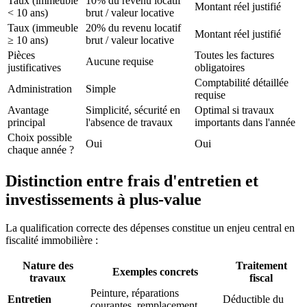
Taux (immeuble
10% du revenu locatif
Montant réel justifié
< 10 ans)
brut / valeur locative
Taux (immeuble
20% du revenu locatif
Montant réel justifié
≥ 10 ans)
brut / valeur locative
Pièces
Toutes les factures
Aucune requise
justificatives
obligatoires
Comptabilité détaillée
Administration
Simple
requise
Avantage
Simplicité, sécurité en
Optimal si travaux
principal
l'absence de travaux
importants dans l'année
Choix possible
Oui
Oui
chaque année ?
Distinction entre frais d'entretien et
investissements à plus-value
La qualification correcte des dépenses constitue un enjeu central en
fiscalité immobilière :
Nature des
Traitement
Exemples concrets
travaux
fiscal
Peinture, réparations
Entretien
Déductible du
courantes, remplacement