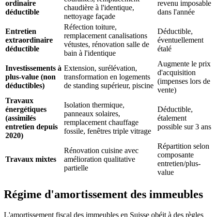
ordinaire
revenu imposable
chaudière à l'identique,
déductible
dans l'année
nettoyage façade
Réfection toiture,
Entretien
Déductible,
remplacement canalisations
extraordinaire
éventuellement
vétustes, rénovation salle de
déductible
étalé
bain à l'identique
Augmente le prix
Investissements à
Extension, surélévation,
d'acquisition
plus-value (non
transformation en logements
(impenses lors de
déductibles)
de standing supérieur, piscine
vente)
Travaux
Isolation thermique,
énergétiques
Déductible,
panneaux solaires,
(assimilés
étalement
remplacement chauffage
entretien depuis
possible sur 3 ans
fossile, fenêtres triple vitrage
2020)
Répartition selon
Rénovation cuisine avec
composante
Travaux mixtes
amélioration qualitative
entretien/plus-
partielle
value
Régime d'amortissement des immeubles
L'amortissement fiscal des immeubles en Suisse obéit à des règles