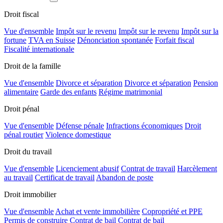
Droit fiscal
Vue d'ensemble
Impôt sur le revenu
Impôt sur le revenu
Impôt sur la
fortune
TVA en Suisse
Dénonciation spontanée
Forfait fiscal
Fiscalité internationale
Droit de la famille
Vue d'ensemble
Divorce et séparation
Divorce et séparation
Pension
alimentaire
Garde des enfants
Régime matrimonial
Droit pénal
Vue d'ensemble
Défense pénale
Infractions économiques
Droit
pénal routier
Violence domestique
Droit du travail
Vue d'ensemble
Licenciement abusif
Contrat de travail
Harcèlement
au travail
Certificat de travail
Abandon de poste
Droit immobilier
Vue d'ensemble
Achat et vente immobilière
Copropriété et PPE
Permis de construire
Contrat de bail
Contrat de bail