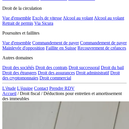
Droit de la circulation
Vue d'ensemble
Excès de vitesse
Alcool au volant
Alcool au volant
Retrait de permis
Via Sicura
Poursuites et faillites
Vue d'ensemble
Commandement de payer
Commandement de payer
Mainlevée d'opposition
Faillite en Suisse
Recouvrement de créances
Autres domaines
Droit des sociétés
Droit des contrats
Droit successoral
Droit du bail
Droit des étrangers
Droit des assurances
Droit administratif
Droit
des cryptomonnaies
Droit commercial
L'étude
L'équipe
Contact
Prendre RDV
Accueil
/
Droit fiscal
/
Déductions pour entretien et amortissement
des immeubles