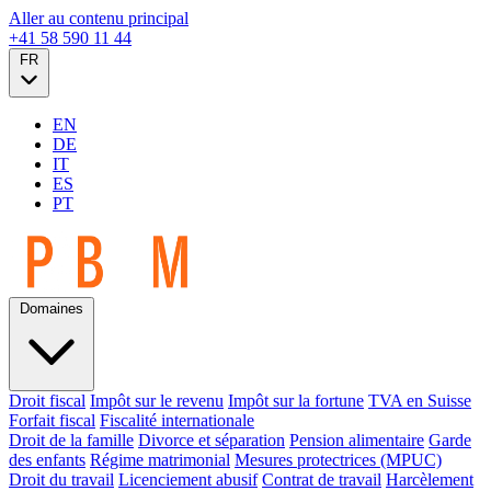
Aller au contenu principal
+41 58 590 11 44
FR
EN
DE
IT
ES
PT
Domaines
Droit fiscal
Impôt sur le revenu
Impôt sur la fortune
TVA en Suisse
Forfait fiscal
Fiscalité internationale
Droit de la famille
Divorce et séparation
Pension alimentaire
Garde
des enfants
Régime matrimonial
Mesures protectrices (MPUC)
Droit du travail
Licenciement abusif
Contrat de travail
Harcèlement