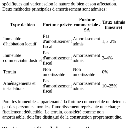
spécifiques qui varient selon la nature du bien et son affectation.
Deux méthodes principales d'amortissement sont admises :
Fortune
Taux admis
Type de bien
Fortune privée
commerciale /
(linéaire)
SA
Pas
Immeuble
Amortissement
d'amortissement
1,5–2%
d'habitation locatif
admis
fiscal
Pas
Immeuble
Amortissement
d'amortissement
2–4%
commercial/industriel
admis
fiscal
Non
Non
Terrain
0%
amortissable
amortissable
Pas
Aménagements et
Amortissement
d'amortissement
10–25%
installations
admis
fiscal
Pour les immeubles appartenant à la fortune commerciale ou détenus
par des personnes morales, l'amortissement représente une charge
fiscalement déductible. Le terrain, considéré comme non
amortissable, doit être distingué de la construction proprement dite.