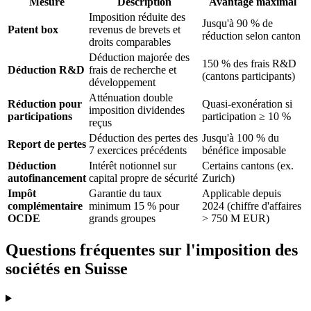
Mesure
Description
Avantage maximal
Imposition réduite des
Jusqu'à 90 % de
Patent box
revenus de brevets et
réduction selon canton
droits comparables
Déduction majorée des
150 % des frais R&D
Déduction R&D
frais de recherche et
(cantons participants)
développement
Atténuation double
Réduction pour
Quasi-exonération si
imposition dividendes
participations
participation ≥ 10 %
reçus
Déduction des pertes des
Jusqu'à 100 % du
Report de pertes
7 exercices précédents
bénéfice imposable
Déduction
Intérêt notionnel sur
Certains cantons (ex.
autofinancement
capital propre de sécurité
Zurich)
Impôt
Garantie du taux
Applicable depuis
complémentaire
minimum 15 % pour
2024 (chiffre d'affaires
OCDE
grands groupes
> 750 M EUR)
Questions fréquentes sur l'imposition des
sociétés en Suisse