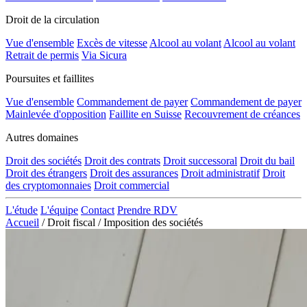
Droit de la circulation
Vue d'ensemble
Excès de vitesse
Alcool au volant
Alcool au volant
Retrait de permis
Via Sicura
Poursuites et faillites
Vue d'ensemble
Commandement de payer
Commandement de payer
Mainlevée d'opposition
Faillite en Suisse
Recouvrement de créances
Autres domaines
Droit des sociétés
Droit des contrats
Droit successoral
Droit du bail
Droit des étrangers
Droit des assurances
Droit administratif
Droit
des cryptomonnaies
Droit commercial
L'étude
L'équipe
Contact
Prendre RDV
Accueil
/
Droit fiscal
/
Imposition des sociétés