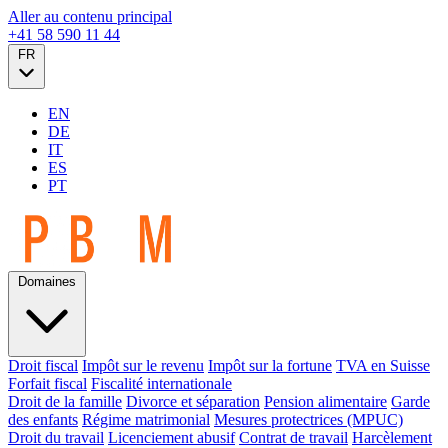
Aller au contenu principal
+41 58 590 11 44
FR
EN
DE
IT
ES
PT
Domaines
Droit fiscal
Impôt sur le revenu
Impôt sur la fortune
TVA en Suisse
Forfait fiscal
Fiscalité internationale
Droit de la famille
Divorce et séparation
Pension alimentaire
Garde
des enfants
Régime matrimonial
Mesures protectrices (MPUC)
Droit du travail
Licenciement abusif
Contrat de travail
Harcèlement