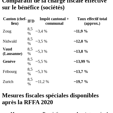
Comparatif de la charge fiscale effective
sur le bénéfice (sociétés)
Canton (chef-
Impôt cantonal +
Taux effectif total
IFD
lieu)
communal
(approx.)
8,5
Zoug
~3,4 %
~11,9 %
%
8,5
Nidwald
~3,5 %
~12,0 %
%
Vaud
8,5
~5,3 %
~13,8 %
(Lausanne)
%
8,5
Genève
~5,5 %
~13,99 %
%
8,5
Fribourg
~5,3 %
~13,7 %
%
8,5
Zurich
~11,2 %
~19,7 %
%
Mesures fiscales spéciales disponibles
après la RFFA 2020