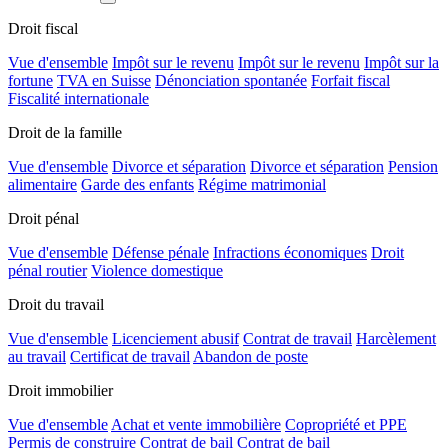
Droit fiscal
Vue d'ensemble
Impôt sur le revenu
Impôt sur le revenu
Impôt sur la
fortune
TVA en Suisse
Dénonciation spontanée
Forfait fiscal
Fiscalité internationale
Droit de la famille
Vue d'ensemble
Divorce et séparation
Divorce et séparation
Pension
alimentaire
Garde des enfants
Régime matrimonial
Droit pénal
Vue d'ensemble
Défense pénale
Infractions économiques
Droit
pénal routier
Violence domestique
Droit du travail
Vue d'ensemble
Licenciement abusif
Contrat de travail
Harcèlement
au travail
Certificat de travail
Abandon de poste
Droit immobilier
Vue d'ensemble
Achat et vente immobilière
Copropriété et PPE
Permis de construire
Contrat de bail
Contrat de bail