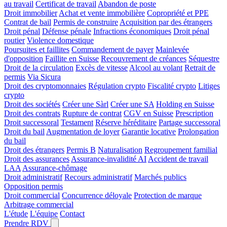
au travail
Certificat de travail
Abandon de poste
Droit immobilier
Achat et vente immobilière
Copropriété et PPE
Contrat de bail
Permis de construire
Acquisition par des étrangers
Droit pénal
Défense pénale
Infractions économiques
Droit pénal
routier
Violence domestique
Poursuites et faillites
Commandement de payer
Mainlevée
d'opposition
Faillite en Suisse
Recouvrement de créances
Séquestre
Droit de la circulation
Excès de vitesse
Alcool au volant
Retrait de
permis
Via Sicura
Droit des cryptomonnaies
Régulation crypto
Fiscalité crypto
Litiges
crypto
Droit des sociétés
Créer une Sàrl
Créer une SA
Holding en Suisse
Droit des contrats
Rupture de contrat
CGV en Suisse
Prescription
Droit successoral
Testament
Réserve héréditaire
Partage successoral
Droit du bail
Augmentation de loyer
Garantie locative
Prolongation
du bail
Droit des étrangers
Permis B
Naturalisation
Regroupement familial
Droit des assurances
Assurance-invalidité AI
Accident de travail
LAA
Assurance-chômage
Droit administratif
Recours administratif
Marchés publics
Opposition permis
Droit commercial
Concurrence déloyale
Protection de marque
Arbitrage commercial
L'étude
L'équipe
Contact
Prendre RDV