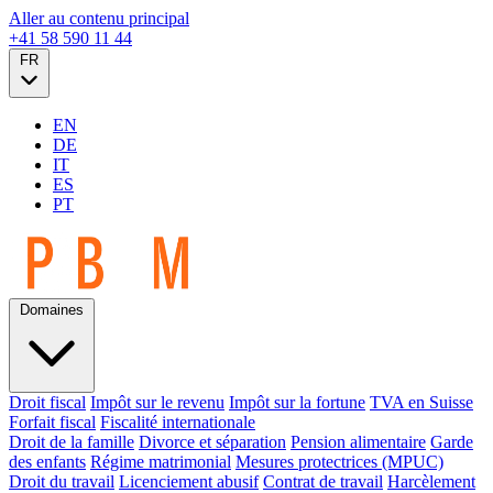
Aller au contenu principal
+41 58 590 11 44
FR
EN
DE
IT
ES
PT
Domaines
Droit fiscal
Impôt sur le revenu
Impôt sur la fortune
TVA en Suisse
Forfait fiscal
Fiscalité internationale
Droit de la famille
Divorce et séparation
Pension alimentaire
Garde
des enfants
Régime matrimonial
Mesures protectrices (MPUC)
Droit du travail
Licenciement abusif
Contrat de travail
Harcèlement