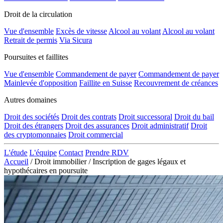
Droit de la circulation
Vue d'ensemble
Excès de vitesse
Alcool au volant
Alcool au volant
Retrait de permis
Via Sicura
Poursuites et faillites
Vue d'ensemble
Commandement de payer
Commandement de payer
Mainlevée d'opposition
Faillite en Suisse
Recouvrement de créances
Autres domaines
Droit des sociétés
Droit des contrats
Droit successoral
Droit du bail
Droit des étrangers
Droit des assurances
Droit administratif
Droit
des cryptomonnaies
Droit commercial
L'étude
L'équipe
Contact
Prendre RDV
Accueil
/
Droit immobilier
/
Inscription de gages légaux et
hypothécaires en poursuite