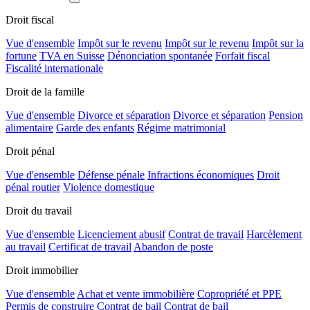
Droit fiscal
Vue d'ensemble
Impôt sur le revenu
Impôt sur le revenu
Impôt sur la
fortune
TVA en Suisse
Dénonciation spontanée
Forfait fiscal
Fiscalité internationale
Droit de la famille
Vue d'ensemble
Divorce et séparation
Divorce et séparation
Pension
alimentaire
Garde des enfants
Régime matrimonial
Droit pénal
Vue d'ensemble
Défense pénale
Infractions économiques
Droit
pénal routier
Violence domestique
Droit du travail
Vue d'ensemble
Licenciement abusif
Contrat de travail
Harcèlement
au travail
Certificat de travail
Abandon de poste
Droit immobilier
Vue d'ensemble
Achat et vente immobilière
Copropriété et PPE
Permis de construire
Contrat de bail
Contrat de bail