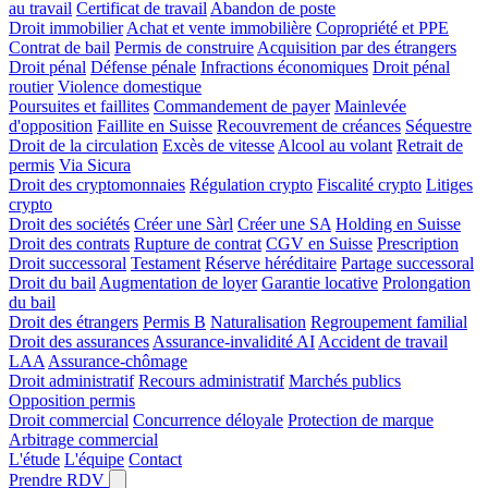
au travail
Certificat de travail
Abandon de poste
Droit immobilier
Achat et vente immobilière
Copropriété et PPE
Contrat de bail
Permis de construire
Acquisition par des étrangers
Droit pénal
Défense pénale
Infractions économiques
Droit pénal
routier
Violence domestique
Poursuites et faillites
Commandement de payer
Mainlevée
d'opposition
Faillite en Suisse
Recouvrement de créances
Séquestre
Droit de la circulation
Excès de vitesse
Alcool au volant
Retrait de
permis
Via Sicura
Droit des cryptomonnaies
Régulation crypto
Fiscalité crypto
Litiges
crypto
Droit des sociétés
Créer une Sàrl
Créer une SA
Holding en Suisse
Droit des contrats
Rupture de contrat
CGV en Suisse
Prescription
Droit successoral
Testament
Réserve héréditaire
Partage successoral
Droit du bail
Augmentation de loyer
Garantie locative
Prolongation
du bail
Droit des étrangers
Permis B
Naturalisation
Regroupement familial
Droit des assurances
Assurance-invalidité AI
Accident de travail
LAA
Assurance-chômage
Droit administratif
Recours administratif
Marchés publics
Opposition permis
Droit commercial
Concurrence déloyale
Protection de marque
Arbitrage commercial
L'étude
L'équipe
Contact
Prendre RDV