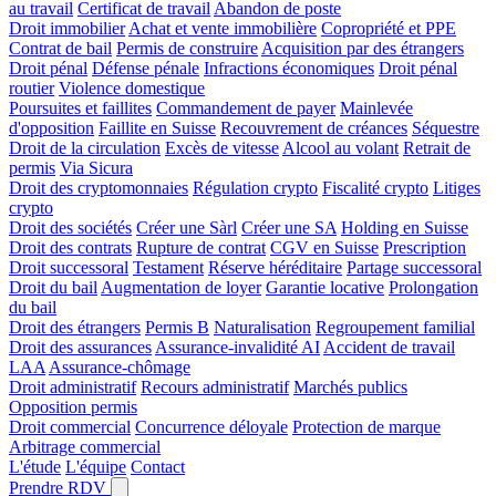
au travail
Certificat de travail
Abandon de poste
Droit immobilier
Achat et vente immobilière
Copropriété et PPE
Contrat de bail
Permis de construire
Acquisition par des étrangers
Droit pénal
Défense pénale
Infractions économiques
Droit pénal
routier
Violence domestique
Poursuites et faillites
Commandement de payer
Mainlevée
d'opposition
Faillite en Suisse
Recouvrement de créances
Séquestre
Droit de la circulation
Excès de vitesse
Alcool au volant
Retrait de
permis
Via Sicura
Droit des cryptomonnaies
Régulation crypto
Fiscalité crypto
Litiges
crypto
Droit des sociétés
Créer une Sàrl
Créer une SA
Holding en Suisse
Droit des contrats
Rupture de contrat
CGV en Suisse
Prescription
Droit successoral
Testament
Réserve héréditaire
Partage successoral
Droit du bail
Augmentation de loyer
Garantie locative
Prolongation
du bail
Droit des étrangers
Permis B
Naturalisation
Regroupement familial
Droit des assurances
Assurance-invalidité AI
Accident de travail
LAA
Assurance-chômage
Droit administratif
Recours administratif
Marchés publics
Opposition permis
Droit commercial
Concurrence déloyale
Protection de marque
Arbitrage commercial
L'étude
L'équipe
Contact
Prendre RDV