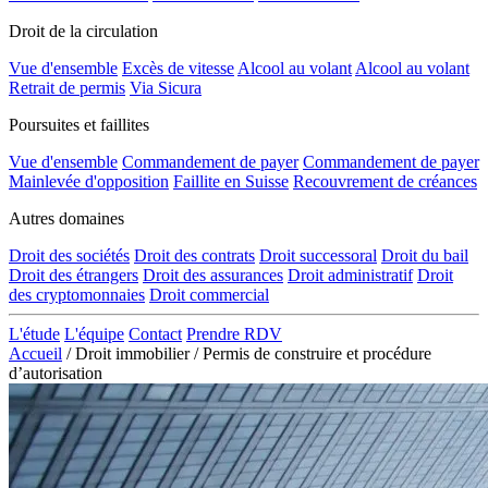
Droit de la circulation
Vue d'ensemble
Excès de vitesse
Alcool au volant
Alcool au volant
Retrait de permis
Via Sicura
Poursuites et faillites
Vue d'ensemble
Commandement de payer
Commandement de payer
Mainlevée d'opposition
Faillite en Suisse
Recouvrement de créances
Autres domaines
Droit des sociétés
Droit des contrats
Droit successoral
Droit du bail
Droit des étrangers
Droit des assurances
Droit administratif
Droit
des cryptomonnaies
Droit commercial
L'étude
L'équipe
Contact
Prendre RDV
Accueil
/
Droit immobilier
/
Permis de construire et procédure
d’autorisation