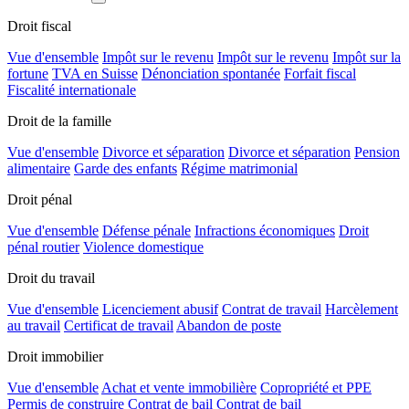
Droit fiscal
Vue d'ensemble
Impôt sur le revenu
Impôt sur le revenu
Impôt sur la
fortune
TVA en Suisse
Dénonciation spontanée
Forfait fiscal
Fiscalité internationale
Droit de la famille
Vue d'ensemble
Divorce et séparation
Divorce et séparation
Pension
alimentaire
Garde des enfants
Régime matrimonial
Droit pénal
Vue d'ensemble
Défense pénale
Infractions économiques
Droit
pénal routier
Violence domestique
Droit du travail
Vue d'ensemble
Licenciement abusif
Contrat de travail
Harcèlement
au travail
Certificat de travail
Abandon de poste
Droit immobilier
Vue d'ensemble
Achat et vente immobilière
Copropriété et PPE
Permis de construire
Contrat de bail
Contrat de bail