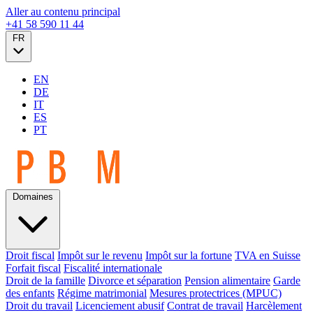
Aller au contenu principal
+41 58 590 11 44
FR
EN
DE
IT
ES
PT
Domaines
Droit fiscal
Impôt sur le revenu
Impôt sur la fortune
TVA en Suisse
Forfait fiscal
Fiscalité internationale
Droit de la famille
Divorce et séparation
Pension alimentaire
Garde
des enfants
Régime matrimonial
Mesures protectrices (MPUC)
Droit du travail
Licenciement abusif
Contrat de travail
Harcèlement