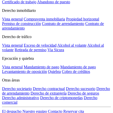
Certificado de trabajo
Abandono de puesto
Derecho inmobiliario
Vista general
Compraventa inmobiliaria
Propiedad horizontal
Permiso de construcción
Contrato de arrendamiento
Contrato de
arrendamiento
Derecho de tráfico
Vista general
Exceso de velocidad
Alcohol al volante
Alcohol al
volante
Retirada de permiso
Via Sicura
Ejecución y quiebra
Vista general
Mandamiento de pago
Mandamiento de pago
Levantamiento de oposición
Quiebra
Cobro de créditos
Otras áreas
Derecho societario
Derecho contractual
Derecho sucesorio
Derecho
de arrendamiento
Derecho de extranjería
Derecho de seguros
Derecho administrativo
Derecho de criptomonedas
Derecho
comercial
El despacho
Nuestro equipo
Contacto
Reservar cita