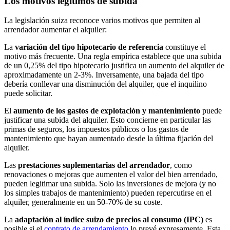
Los motivos legítimos de subida
La legislación suiza reconoce varios motivos que permiten al
arrendador aumentar el alquiler:
La
variación del tipo hipotecario de referencia
constituye el
motivo más frecuente. Una regla empírica establece que una subida
de un 0,25% del tipo hipotecario justifica un aumento del alquiler de
aproximadamente un 2-3%. Inversamente, una bajada del tipo
debería conllevar una disminución del alquiler, que el inquilino
puede solicitar.
El
aumento de los gastos de explotación y mantenimiento
puede
justificar una subida del alquiler. Esto concierne en particular las
primas de seguros, los impuestos públicos o los gastos de
mantenimiento que hayan aumentado desde la última fijación del
alquiler.
Las
prestaciones suplementarias del arrendador
, como
renovaciones o mejoras que aumenten el valor del bien arrendado,
pueden legitimar una subida. Solo las inversiones de mejora (y no
los simples trabajos de mantenimiento) pueden repercutirse en el
alquiler, generalmente en un 50-70% de su coste.
La
adaptación al índice suizo de precios al consumo (IPC)
es
posible si el
contrato de arrendamiento
lo prevé expresamente. Esta