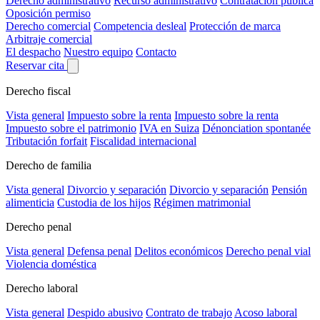
Derecho administrativo
Recurso administrativo
Contratación pública
Oposición permiso
Derecho comercial
Competencia desleal
Protección de marca
Arbitraje comercial
El despacho
Nuestro equipo
Contacto
Reservar cita
Derecho fiscal
Vista general
Impuesto sobre la renta
Impuesto sobre la renta
Impuesto sobre el patrimonio
IVA en Suiza
Dénonciation spontanée
Tributación forfait
Fiscalidad internacional
Derecho de familia
Vista general
Divorcio y separación
Divorcio y separación
Pensión
alimenticia
Custodia de los hijos
Régimen matrimonial
Derecho penal
Vista general
Defensa penal
Delitos económicos
Derecho penal vial
Violencia doméstica
Derecho laboral
Vista general
Despido abusivo
Contrato de trabajo
Acoso laboral