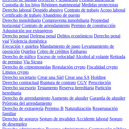
Custodia de los hijos
Régimen matrimonial
Medidas protectoras
Derecho laboral
Despido abusivo
Contrato de trabajo
Acoso laboral
Certificado de trabajo
Abandono de puesto
Derecho inmobiliario
Compraventa inmobiliaria
Propiedad
horizontal
Contrato de arrendamiento
Permiso de construcción
Adquisición por extranjeros
Derecho penal
Defensa penal
Delitos económicos
Derecho penal
vial
Violencia doméstica
Ejecución y quiebra
Mandamiento de pago
Levantamiento de
oposición
Quiebra
Cobro de créditos
Embargo
Derecho de tráfico
Exceso de velocidad
Alcohol al volante
Retirada
de permiso
Via Sicura
Derecho de criptomonedas
Regulación crypto
Fiscalidad crypto
Litigios crypto
Derecho societario
Crear una Sàrl
Crear una SA
Holding
Derecho contractual
Ruptura de contrato
CGV
Prescripción
Derecho sucesorio
Testamento
Reserva hereditaria
Partición
hereditaria
Derecho de arrendamiento
Aumento de alquiler
Garantía de alquiler
Prórroga del arrendamiento
Derecho de extranjería
Permiso B
Naturalización
Reagrupación
familiar
Derecho de seguros
Seguro de invalidez
Accidente laboral
Seguro
de desempleo