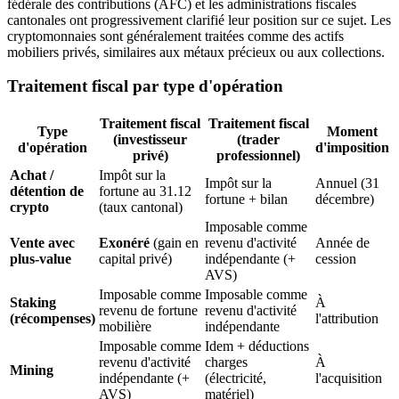
fédérale des contributions (AFC) et les administrations fiscales
cantonales ont progressivement clarifié leur position sur ce sujet. Les
cryptomonnaies sont généralement traitées comme des actifs
mobiliers privés, similaires aux métaux précieux ou aux collections.
Traitement fiscal par type d'opération
Traitement fiscal
Traitement fiscal
Type
Moment
(investisseur
(trader
d'opération
d'imposition
privé)
professionnel)
Achat /
Impôt sur la
Impôt sur la
Annuel (31
détention de
fortune au 31.12
fortune + bilan
décembre)
crypto
(taux cantonal)
Imposable comme
Vente avec
Exonéré
(gain en
revenu d'activité
Année de
plus-value
capital privé)
indépendante (+
cession
AVS)
Imposable comme
Imposable comme
Staking
À
revenu de fortune
revenu d'activité
(récompenses)
l'attribution
mobilière
indépendante
Imposable comme
Idem + déductions
revenu d'activité
charges
À
Mining
indépendante (+
(électricité,
l'acquisition
AVS)
matériel)