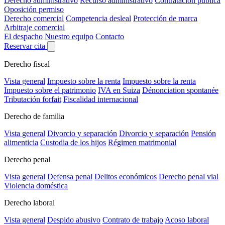
Derecho administrativo
Recurso administrativo
Contratación pública
Oposición permiso
Derecho comercial
Competencia desleal
Protección de marca
Arbitraje comercial
El despacho
Nuestro equipo
Contacto
Reservar cita
Derecho fiscal
Vista general
Impuesto sobre la renta
Impuesto sobre la renta
Impuesto sobre el patrimonio
IVA en Suiza
Dénonciation spontanée
Tributación forfait
Fiscalidad internacional
Derecho de familia
Vista general
Divorcio y separación
Divorcio y separación
Pensión
alimenticia
Custodia de los hijos
Régimen matrimonial
Derecho penal
Vista general
Defensa penal
Delitos económicos
Derecho penal vial
Violencia doméstica
Derecho laboral
Vista general
Despido abusivo
Contrato de trabajo
Acoso laboral