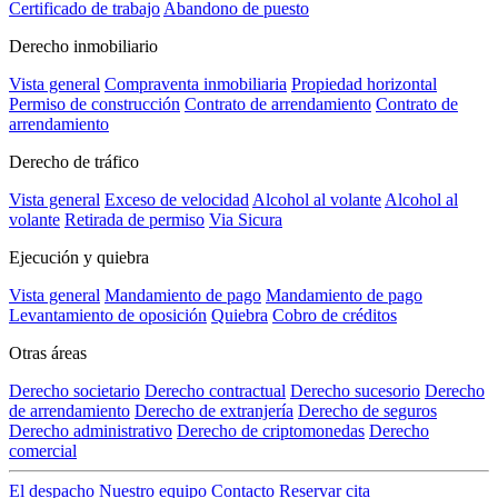
Certificado de trabajo
Abandono de puesto
Derecho inmobiliario
Vista general
Compraventa inmobiliaria
Propiedad horizontal
Permiso de construcción
Contrato de arrendamiento
Contrato de
arrendamiento
Derecho de tráfico
Vista general
Exceso de velocidad
Alcohol al volante
Alcohol al
volante
Retirada de permiso
Via Sicura
Ejecución y quiebra
Vista general
Mandamiento de pago
Mandamiento de pago
Levantamiento de oposición
Quiebra
Cobro de créditos
Otras áreas
Derecho societario
Derecho contractual
Derecho sucesorio
Derecho
de arrendamiento
Derecho de extranjería
Derecho de seguros
Derecho administrativo
Derecho de criptomonedas
Derecho
comercial
El despacho
Nuestro equipo
Contacto
Reservar cita