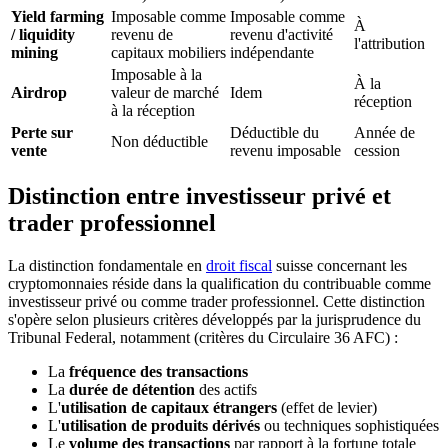
Yield farming
Imposable comme
Imposable comme
À
/ liquidity
revenu de
revenu d'activité
l'attribution
mining
capitaux mobiliers
indépendante
Imposable à la
À la
Airdrop
valeur de marché
Idem
réception
à la réception
Perte sur
Déductible du
Année de
Non déductible
vente
revenu imposable
cession
Distinction entre investisseur privé et
trader professionnel
La distinction fondamentale en
droit fiscal
suisse concernant les
cryptomonnaies réside dans la qualification du contribuable comme
investisseur privé ou comme trader professionnel. Cette distinction
s'opère selon plusieurs critères développés par la jurisprudence du
Tribunal Federal, notamment (critères du Circulaire 36 AFC) :
La
fréquence des transactions
La
durée de détention
des actifs
L'
utilisation de capitaux étrangers
(effet de levier)
L'
utilisation de produits dérivés
ou techniques sophistiquées
Le
volume des transactions
par rapport à la fortune totale