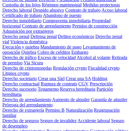
Custodia de los hijos
Régimen matrimonial
Medidas protectoras
Derecho laboral
Despido abusivo
Contrato de trabajo
Acoso laboral
Certificado de trabajo
Abandono de puesto
Derecho inmobiliario
Compraventa inmobiliaria
Propiedad
horizontal
Contrato de arrendamiento
Permiso de construcción
Adquisición por extranjeros
Derecho penal
Defensa penal
Delitos económicos
Derecho penal
vial
Violencia doméstica
Ejecución y quiebra
Mandamiento de pago
Levantamiento de
oposición
Quiebra
Cobro de créditos
Embargo
Derecho de tráfico
Exceso de velocidad
Alcohol al volante
Retirada
de permiso
Via Sicura
Derecho de criptomonedas
Regulación crypto
Fiscalidad crypto
Litigios crypto
Derecho societario
Crear una Sàrl
Crear una SA
Holding
Derecho contractual
Ruptura de contrato
CGV
Prescripción
Derecho sucesorio
Testamento
Reserva hereditaria
Partición
hereditaria
Derecho de arrendamiento
Aumento de alquiler
Garantía de alquiler
Prórroga del arrendamiento
Derecho de extranjería
Permiso B
Naturalización
Reagrupación
familiar
Derecho de seguros
Seguro de invalidez
Accidente laboral
Seguro
de desempleo