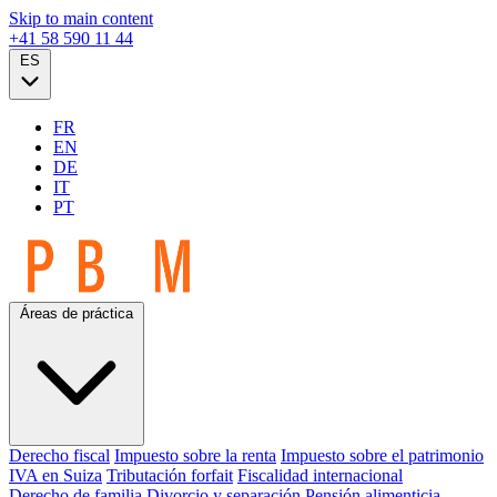
Skip to main content
+41 58 590 11 44
ES
FR
EN
DE
IT
PT
Áreas de práctica
Derecho fiscal
Impuesto sobre la renta
Impuesto sobre el patrimonio
IVA en Suiza
Tributación forfait
Fiscalidad internacional
Derecho de familia
Divorcio y separación
Pensión alimenticia