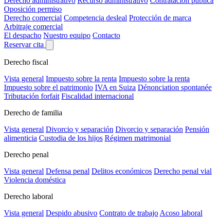
Derecho administrativo
Recurso administrativo
Contratación pública
Oposición permiso
Derecho comercial
Competencia desleal
Protección de marca
Arbitraje comercial
El despacho
Nuestro equipo
Contacto
Reservar cita
Derecho fiscal
Vista general
Impuesto sobre la renta
Impuesto sobre la renta
Impuesto sobre el patrimonio
IVA en Suiza
Dénonciation spontanée
Tributación forfait
Fiscalidad internacional
Derecho de familia
Vista general
Divorcio y separación
Divorcio y separación
Pensión
alimenticia
Custodia de los hijos
Régimen matrimonial
Derecho penal
Vista general
Defensa penal
Delitos económicos
Derecho penal vial
Violencia doméstica
Derecho laboral
Vista general
Despido abusivo
Contrato de trabajo
Acoso laboral