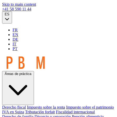
Skip to main content
+41 58 590 11 44
ES
FR
EN
DE
IT
PT
Áreas de práctica
Derecho fiscal
Impuesto sobre la renta
Impuesto sobre el patrimonio
IVA en Suiza
Tributación forfait
Fiscalidad internacional
Derecho de familia
Divorcio y separación
Pensión alimenticia