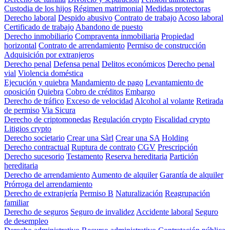
Custodia de los hijos
Régimen matrimonial
Medidas protectoras
Derecho laboral
Despido abusivo
Contrato de trabajo
Acoso laboral
Certificado de trabajo
Abandono de puesto
Derecho inmobiliario
Compraventa inmobiliaria
Propiedad
horizontal
Contrato de arrendamiento
Permiso de construcción
Adquisición por extranjeros
Derecho penal
Defensa penal
Delitos económicos
Derecho penal
vial
Violencia doméstica
Ejecución y quiebra
Mandamiento de pago
Levantamiento de
oposición
Quiebra
Cobro de créditos
Embargo
Derecho de tráfico
Exceso de velocidad
Alcohol al volante
Retirada
de permiso
Via Sicura
Derecho de criptomonedas
Regulación crypto
Fiscalidad crypto
Litigios crypto
Derecho societario
Crear una Sàrl
Crear una SA
Holding
Derecho contractual
Ruptura de contrato
CGV
Prescripción
Derecho sucesorio
Testamento
Reserva hereditaria
Partición
hereditaria
Derecho de arrendamiento
Aumento de alquiler
Garantía de alquiler
Prórroga del arrendamiento
Derecho de extranjería
Permiso B
Naturalización
Reagrupación
familiar
Derecho de seguros
Seguro de invalidez
Accidente laboral
Seguro
de desempleo