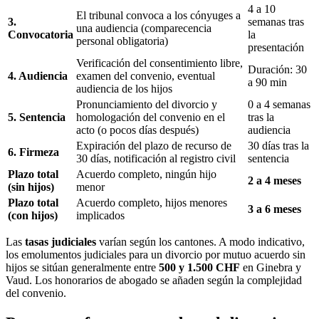
4 a 10
El tribunal convoca a los cónyuges a
3.
semanas tras
una audiencia (comparecencia
Convocatoria
la
personal obligatoria)
presentación
Verificación del consentimiento libre,
Duración: 30
4. Audiencia
examen del convenio, eventual
a 90 min
audiencia de los hijos
Pronunciamiento del divorcio y
0 a 4 semanas
5. Sentencia
homologación del convenio en el
tras la
acto (o pocos días después)
audiencia
Expiración del plazo de recurso de
30 días tras la
6. Firmeza
30 días, notificación al registro civil
sentencia
Plazo total
Acuerdo completo, ningún hijo
2 a 4 meses
(sin hijos)
menor
Plazo total
Acuerdo completo, hijos menores
3 a 6 meses
(con hijos)
implicados
Las
tasas judiciales
varían según los cantones. A modo indicativo,
los emolumentos judiciales para un divorcio por mutuo acuerdo sin
hijos se sitúan generalmente entre
500 y 1.500 CHF
en Ginebra y
Vaud. Los honorarios de abogado se añaden según la complejidad
del convenio.