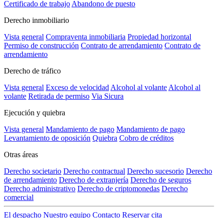
Certificado de trabajo
Abandono de puesto
Derecho inmobiliario
Vista general
Compraventa inmobiliaria
Propiedad horizontal
Permiso de construcción
Contrato de arrendamiento
Contrato de
arrendamiento
Derecho de tráfico
Vista general
Exceso de velocidad
Alcohol al volante
Alcohol al
volante
Retirada de permiso
Via Sicura
Ejecución y quiebra
Vista general
Mandamiento de pago
Mandamiento de pago
Levantamiento de oposición
Quiebra
Cobro de créditos
Otras áreas
Derecho societario
Derecho contractual
Derecho sucesorio
Derecho
de arrendamiento
Derecho de extranjería
Derecho de seguros
Derecho administrativo
Derecho de criptomonedas
Derecho
comercial
El despacho
Nuestro equipo
Contacto
Reservar cita