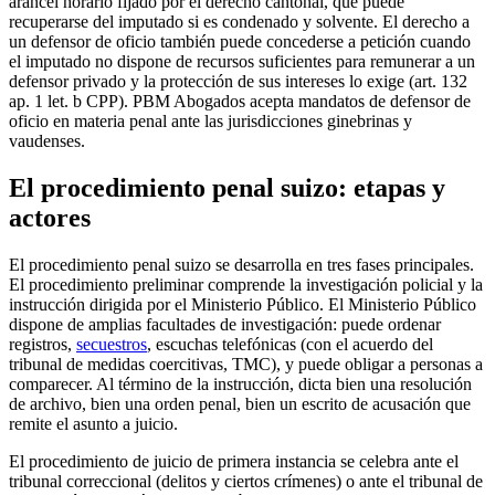
arancel horario fijado por el derecho cantonal, que puede
recuperarse del imputado si es condenado y solvente. El derecho a
un defensor de oficio también puede concederse a petición cuando
el imputado no dispone de recursos suficientes para remunerar a un
defensor privado y la protección de sus intereses lo exige (art. 132
ap. 1 let. b CPP). PBM Abogados acepta mandatos de defensor de
oficio en materia penal ante las jurisdicciones ginebrinas y
vaudenses.
El procedimiento penal suizo: etapas y
actores
El procedimiento penal suizo se desarrolla en tres fases principales.
El procedimiento preliminar comprende la investigación policial y la
instrucción dirigida por el Ministerio Público. El Ministerio Público
dispone de amplias facultades de investigación: puede ordenar
registros,
secuestros
, escuchas telefónicas (con el acuerdo del
tribunal de medidas coercitivas, TMC), y puede obligar a personas a
comparecer. Al término de la instrucción, dicta bien una resolución
de archivo, bien una orden penal, bien un escrito de acusación que
remite el asunto a juicio.
El procedimiento de juicio de primera instancia se celebra ante el
tribunal correccional (delitos y ciertos crímenes) o ante el tribunal de