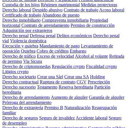
Custodia de los hijos
Régimen matrimonial
Medidas protectoras
Derecho laboral
Despido abusivo
Contrato de trabajo
Acoso laboral
Certificado de trabajo
Abandono de puesto
Derecho inmobiliario
Compraventa inmobiliaria
Propiedad
horizontal
Contrato de arrendamiento
Permiso de construcción
Adquisición por extranjeros
Derecho penal
Defensa penal
Delitos económicos
Derecho penal
vial
Violencia doméstica
Ejecución y quiebra
Mandamiento de pago
Levantamiento de
oposición
Quiebra
Cobro de créditos
Embargo
Derecho de tráfico
Exceso de velocidad
Alcohol al volante
Retirada
de permiso
Via Sicura
Derecho de criptomonedas
Regulación crypto
Fiscalidad crypto
Litigios crypto
Derecho societario
Crear una Sàrl
Crear una SA
Holding
Derecho contractual
Ruptura de contrato
CGV
Prescripción
Derecho sucesorio
Testamento
Reserva hereditaria
Partición
hereditaria
Derecho de arrendamiento
Aumento de alquiler
Garantía de alquiler
Prórroga del arrendamiento
Derecho de extranjería
Permiso B
Naturalización
Reagrupación
familiar
Derecho de seguros
Seguro de invalidez
Accidente laboral
Seguro
de desempleo