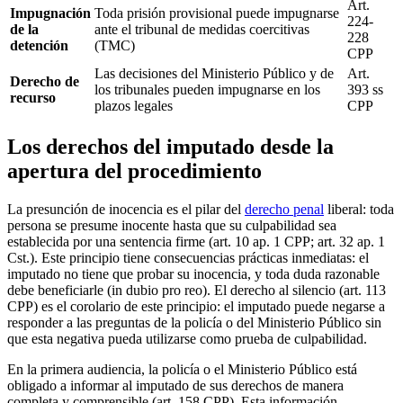
Art.
Impugnación
Toda prisión provisional puede impugnarse
224-
de la
ante el tribunal de medidas coercitivas
228
detención
(TMC)
CPP
Las decisiones del Ministerio Público y de
Art.
Derecho de
los tribunales pueden impugnarse en los
393 ss
recurso
plazos legales
CPP
Los derechos del imputado desde la
apertura del procedimiento
La presunción de inocencia es el pilar del
derecho penal
liberal: toda
persona se presume inocente hasta que su culpabilidad sea
establecida por una sentencia firme (art. 10 ap. 1 CPP; art. 32 ap. 1
Cst.). Este principio tiene consecuencias prácticas inmediatas: el
imputado no tiene que probar su inocencia, y toda duda razonable
debe beneficiarle (in dubio pro reo). El derecho al silencio (art. 113
CPP) es el corolario de este principio: el imputado puede negarse a
responder a las preguntas de la policía o del Ministerio Público sin
que esta negativa pueda utilizarse como prueba de culpabilidad.
En la primera audiencia, la policía o el Ministerio Público está
obligado a informar al imputado de sus derechos de manera
completa y comprensible (art. 158 CPP). Esta información