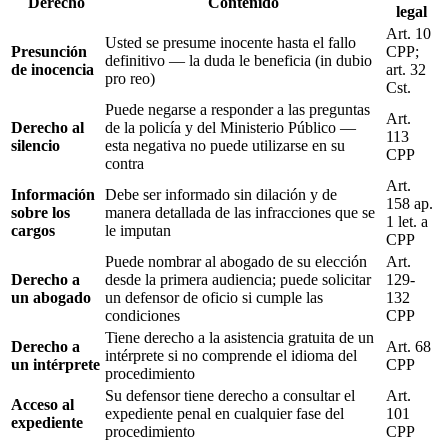
Derecho
Contenido
legal
Art. 10
Usted se presume inocente hasta el fallo
Presunción
CPP;
definitivo — la duda le beneficia (in dubio
de inocencia
art. 32
pro reo)
Cst.
Puede negarse a responder a las preguntas
Art.
Derecho al
de la policía y del Ministerio Público —
113
silencio
esta negativa no puede utilizarse en su
CPP
contra
Art.
Información
Debe ser informado sin dilación y de
158 ap.
sobre los
manera detallada de las infracciones que se
1 let. a
cargos
le imputan
CPP
Puede nombrar al abogado de su elección
Art.
Derecho a
desde la primera audiencia; puede solicitar
129-
un abogado
un defensor de oficio si cumple las
132
condiciones
CPP
Tiene derecho a la asistencia gratuita de un
Derecho a
Art. 68
intérprete si no comprende el idioma del
un intérprete
CPP
procedimiento
Su defensor tiene derecho a consultar el
Art.
Acceso al
expediente penal en cualquier fase del
101
expediente
procedimiento
CPP