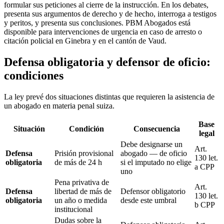
formular sus peticiones al cierre de la instrucción. En los debates,
presenta sus argumentos de derecho y de hecho, interroga a testigos
y peritos, y presenta sus conclusiones. PBM Abogados está
disponible para intervenciones de urgencia en caso de arresto o
citación policial en Ginebra y en el cantón de Vaud.
Defensa obligatoria y defensor de oficio:
condiciones
La ley prevé dos situaciones distintas que requieren la asistencia de
un abogado en materia penal suiza.
Base
Situación
Condición
Consecuencia
legal
Debe designarse un
Art.
Defensa
Prisión provisional
abogado — de oficio
130 let.
obligatoria
de más de 24 h
si el imputado no elige
a CPP
uno
Pena privativa de
Art.
Defensa
libertad de más de
Defensor obligatorio
130 let.
obligatoria
un año o medida
desde este umbral
b CPP
institucional
Dudas sobre la