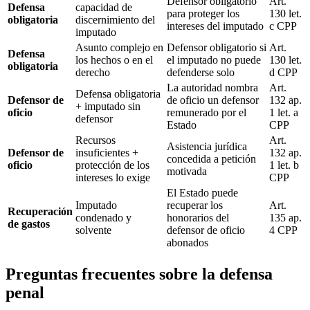
Defensor obligatorio
Art.
Defensa
capacidad de
para proteger los
130 let.
obligatoria
discernimiento del
intereses del imputado
c CPP
imputado
Asunto complejo en
Defensor obligatorio si
Art.
Defensa
los hechos o en el
el imputado no puede
130 let.
obligatoria
derecho
defenderse solo
d CPP
La autoridad nombra
Art.
Defensa obligatoria
Defensor de
de oficio un defensor
132 ap.
+ imputado sin
oficio
remunerado por el
1 let. a
defensor
Estado
CPP
Recursos
Art.
Asistencia jurídica
Defensor de
insuficientes +
132 ap.
concedida a petición
oficio
protección de los
1 let. b
motivada
intereses lo exige
CPP
El Estado puede
Imputado
recuperar los
Art.
Recuperación
condenado y
honorarios del
135 ap.
de gastos
solvente
defensor de oficio
4 CPP
abonados
Preguntas frecuentes sobre la defensa
penal