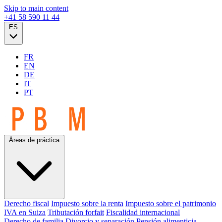
Skip to main content
+41 58 590 11 44
ES
FR
EN
DE
IT
PT
Áreas de práctica
Derecho fiscal
Impuesto sobre la renta
Impuesto sobre el patrimonio
IVA en Suiza
Tributación forfait
Fiscalidad internacional
Derecho de familia
Divorcio y separación
Pensión alimenticia