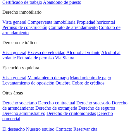
Certificado de trabajo
Abandono de puesto
Derecho inmobiliario
Vista general
Compraventa inmobiliaria
Propiedad horizontal
Permiso de construcción
Contrato de arrendamiento
Contrato de
arrendamiento
Derecho de tráfico
Vista general
Exceso de velocidad
Alcohol al volante
Alcohol al
volante
Retirada de permiso
Via Sicura
Ejecución y quiebra
Vista general
Mandamiento de pago
Mandamiento de pago
Levantamiento de oposición
Quiebra
Cobro de créditos
Otras áreas
Derecho societario
Derecho contractual
Derecho sucesorio
Derecho
de arrendamiento
Derecho de extranjería
Derecho de seguros
Derecho administrativo
Derecho de criptomonedas
Derecho
comercial
El despacho
Nuestro equipo
Contacto
Reservar cita