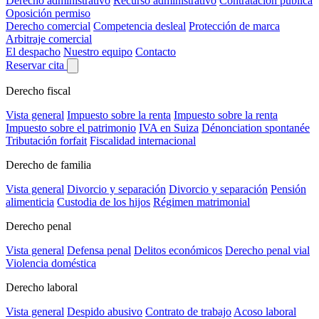
Derecho administrativo
Recurso administrativo
Contratación pública
Oposición permiso
Derecho comercial
Competencia desleal
Protección de marca
Arbitraje comercial
El despacho
Nuestro equipo
Contacto
Reservar cita
Derecho fiscal
Vista general
Impuesto sobre la renta
Impuesto sobre la renta
Impuesto sobre el patrimonio
IVA en Suiza
Dénonciation spontanée
Tributación forfait
Fiscalidad internacional
Derecho de familia
Vista general
Divorcio y separación
Divorcio y separación
Pensión
alimenticia
Custodia de los hijos
Régimen matrimonial
Derecho penal
Vista general
Defensa penal
Delitos económicos
Derecho penal vial
Violencia doméstica
Derecho laboral
Vista general
Despido abusivo
Contrato de trabajo
Acoso laboral