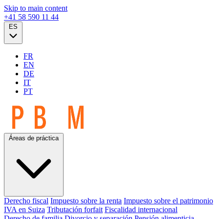
Skip to main content
+41 58 590 11 44
ES
FR
EN
DE
IT
PT
Áreas de práctica
Derecho fiscal
Impuesto sobre la renta
Impuesto sobre el patrimonio
IVA en Suiza
Tributación forfait
Fiscalidad internacional
Derecho de familia
Divorcio y separación
Pensión alimenticia