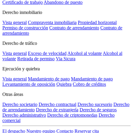
Certificado de trabajo
Abandono de puesto
Derecho inmobiliario
Vista general
Compraventa inmobiliaria
Propiedad horizontal
Permiso de construcción
Contrato de arrendamiento
Contrato de
arrendamiento
Derecho de tráfico
Vista general
Exceso de velocidad
Alcohol al volante
Alcohol al
volante
Retirada de permiso
Via Sicura
Ejecución y quiebra
Vista general
Mandamiento de pago
Mandamiento de pago
Levantamiento de oposición
Quiebra
Cobro de créditos
Otras áreas
Derecho societario
Derecho contractual
Derecho sucesorio
Derecho
de arrendamiento
Derecho de extranjería
Derecho de seguros
Derecho administrativo
Derecho de criptomonedas
Derecho
comercial
El despacho
Nuestro equipo
Contacto
Reservar cita