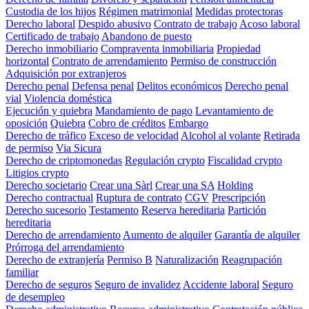
Custodia de los hijos
Régimen matrimonial
Medidas protectoras
Derecho laboral
Despido abusivo
Contrato de trabajo
Acoso laboral
Certificado de trabajo
Abandono de puesto
Derecho inmobiliario
Compraventa inmobiliaria
Propiedad
horizontal
Contrato de arrendamiento
Permiso de construcción
Adquisición por extranjeros
Derecho penal
Defensa penal
Delitos económicos
Derecho penal
vial
Violencia doméstica
Ejecución y quiebra
Mandamiento de pago
Levantamiento de
oposición
Quiebra
Cobro de créditos
Embargo
Derecho de tráfico
Exceso de velocidad
Alcohol al volante
Retirada
de permiso
Via Sicura
Derecho de criptomonedas
Regulación crypto
Fiscalidad crypto
Litigios crypto
Derecho societario
Crear una Sàrl
Crear una SA
Holding
Derecho contractual
Ruptura de contrato
CGV
Prescripción
Derecho sucesorio
Testamento
Reserva hereditaria
Partición
hereditaria
Derecho de arrendamiento
Aumento de alquiler
Garantía de alquiler
Prórroga del arrendamiento
Derecho de extranjería
Permiso B
Naturalización
Reagrupación
familiar
Derecho de seguros
Seguro de invalidez
Accidente laboral
Seguro
de desempleo