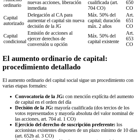
nuevas acciones, liberación
cualificada (art.
650
ordinario
inmediata
704 CO)
CO
Delegación al CA para
Máx. 50% del
Art.
Capital
aumentar el capital sin nueva
capital; duración
651
autorizado
decisión de la JG
máx. 2 años
CO
Emisión de acciones al
Art.
Capital
Máx. 50% del
ejercer derechos de
653
condicional
capital existente
conversión u opción
CO
El aumento ordinario de capital:
procedimiento detallado
El aumento ordinario del capital social sigue un procedimiento con
varias etapas formales:
Convocatoria de la JG:
con mención explícita del aumento
de capital en el orden del día
Decisión de la JG:
mayoría cualificada (dos tercios de los
votos representados y mayoría absoluta del valor nominal de
las acciones, art. 704 al. 1 CO)
Ejercicio del derecho de suscripción preferente:
los
accionistas existentes disponen de un plazo mínimo de 10 días
(art. 652b al. 3 CO)