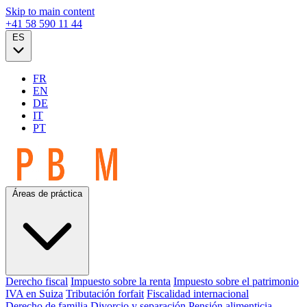
Skip to main content
+41 58 590 11 44
ES
FR
EN
DE
IT
PT
Áreas de práctica
Derecho fiscal
Impuesto sobre la renta
Impuesto sobre el patrimonio
IVA en Suiza
Tributación forfait
Fiscalidad internacional
Derecho de familia
Divorcio y separación
Pensión alimenticia