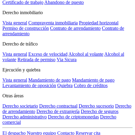
Certificado de trabajo
Abandono de puesto
Derecho inmobiliario
Vista general
Compraventa inmobiliaria
Propiedad horizontal
Permiso de construcción
Contrato de arrendamiento
Contrato de
arrendamiento
Derecho de tráfico
Vista general
Exceso de velocidad
Alcohol al volante
Alcohol al
volante
Retirada de permiso
Via Sicura
Ejecución y quiebra
Vista general
Mandamiento de pago
Mandamiento de pago
Levantamiento de oposición
Quiebra
Cobro de créditos
Otras áreas
Derecho societario
Derecho contractual
Derecho sucesorio
Derecho
de arrendamiento
Derecho de extranjería
Derecho de seguros
Derecho administrativo
Derecho de criptomonedas
Derecho
comercial
El despacho
Nuestro equipo
Contacto
Reservar cita