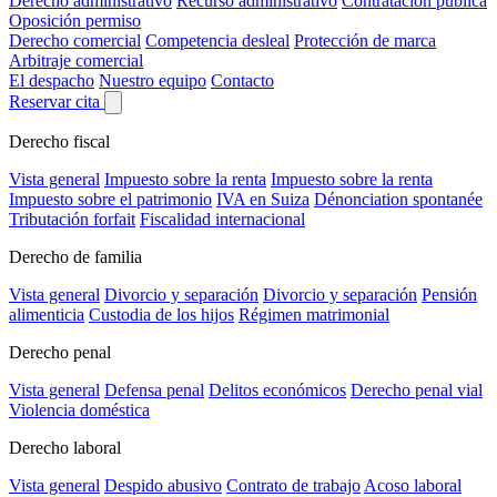
Derecho administrativo
Recurso administrativo
Contratación pública
Oposición permiso
Derecho comercial
Competencia desleal
Protección de marca
Arbitraje comercial
El despacho
Nuestro equipo
Contacto
Reservar cita
Derecho fiscal
Vista general
Impuesto sobre la renta
Impuesto sobre la renta
Impuesto sobre el patrimonio
IVA en Suiza
Dénonciation spontanée
Tributación forfait
Fiscalidad internacional
Derecho de familia
Vista general
Divorcio y separación
Divorcio y separación
Pensión
alimenticia
Custodia de los hijos
Régimen matrimonial
Derecho penal
Vista general
Defensa penal
Delitos económicos
Derecho penal vial
Violencia doméstica
Derecho laboral
Vista general
Despido abusivo
Contrato de trabajo
Acoso laboral