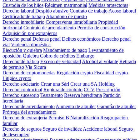
Custodia de los hijos
Régimen matrimonial
Medidas protectoras
Derecho laboral
Despido abusivo
Contrato de trabajo
Acoso laboral
Certificado de trabajo
Abandono de puesto
Derecho inmobiliario
Compraventa inmobiliaria
Propiedad
horizontal
Contrato de arrendamiento
Permiso de construcción
Adquisición por extranjeros
Derecho penal
Defensa penal
Delitos económicos
Derecho penal
vial
Violencia doméstica
Ejecución y quiebra
Mandamiento de pago
Levantamiento de
oposición
Quiebra
Cobro de créditos
Embargo
Derecho de tráfico
Exceso de velocidad
Alcohol al volante
Retirada
de permiso
Via Sicura
Derecho de criptomonedas
Regulación crypto
Fiscalidad crypto
Litigios crypto
Derecho societario
Crear una Sàrl
Crear una SA
Holding
Derecho contractual
Ruptura de contrato
CGV
Prescripción
Derecho sucesorio
Testamento
Reserva hereditaria
Partición
hereditaria
Derecho de arrendamiento
Aumento de alquiler
Garantía de alquiler
Prórroga del arrendamiento
Derecho de extranjería
Permiso B
Naturalización
Reagrupación
familiar
Derecho de seguros
Seguro de invalidez
Accidente laboral
Seguro
de desempleo