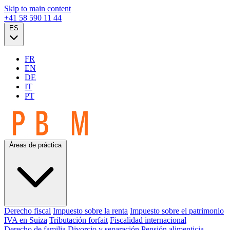
Skip to main content
+41 58 590 11 44
ES
FR
EN
DE
IT
PT
Áreas de práctica
Derecho fiscal
Impuesto sobre la renta
Impuesto sobre el patrimonio
IVA en Suiza
Tributación forfait
Fiscalidad internacional
Derecho de familia
Divorcio y separación
Pensión alimenticia