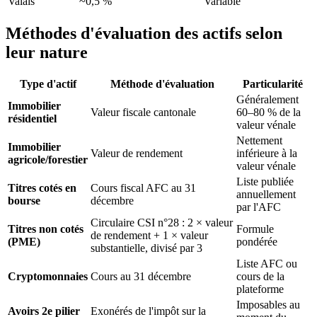
Valais
~0,5 %
Variable
Méthodes d'évaluation des actifs selon
leur nature
Type d'actif
Méthode d'évaluation
Particularité
Généralement
Immobilier
Valeur fiscale cantonale
60–80 % de la
résidentiel
valeur vénale
Nettement
Immobilier
Valeur de rendement
inférieure à la
agricole/forestier
valeur vénale
Liste publiée
Titres cotés en
Cours fiscal AFC au 31
annuellement
bourse
décembre
par l'AFC
Circulaire CSI n°28 : 2 × valeur
Titres non cotés
Formule
de rendement + 1 × valeur
(PME)
pondérée
substantielle, divisé par 3
Liste AFC ou
Cryptomonnaies
Cours au 31 décembre
cours de la
plateforme
Imposables au
Avoirs 2e pilier
Exonérés de l'impôt sur la