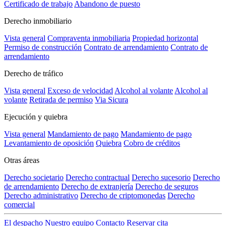
Certificado de trabajo
Abandono de puesto
Derecho inmobiliario
Vista general
Compraventa inmobiliaria
Propiedad horizontal
Permiso de construcción
Contrato de arrendamiento
Contrato de
arrendamiento
Derecho de tráfico
Vista general
Exceso de velocidad
Alcohol al volante
Alcohol al
volante
Retirada de permiso
Via Sicura
Ejecución y quiebra
Vista general
Mandamiento de pago
Mandamiento de pago
Levantamiento de oposición
Quiebra
Cobro de créditos
Otras áreas
Derecho societario
Derecho contractual
Derecho sucesorio
Derecho
de arrendamiento
Derecho de extranjería
Derecho de seguros
Derecho administrativo
Derecho de criptomonedas
Derecho
comercial
El despacho
Nuestro equipo
Contacto
Reservar cita