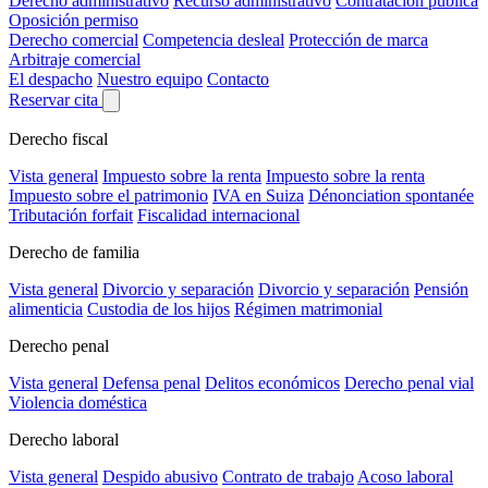
Derecho administrativo
Recurso administrativo
Contratación pública
Oposición permiso
Derecho comercial
Competencia desleal
Protección de marca
Arbitraje comercial
El despacho
Nuestro equipo
Contacto
Reservar cita
Derecho fiscal
Vista general
Impuesto sobre la renta
Impuesto sobre la renta
Impuesto sobre el patrimonio
IVA en Suiza
Dénonciation spontanée
Tributación forfait
Fiscalidad internacional
Derecho de familia
Vista general
Divorcio y separación
Divorcio y separación
Pensión
alimenticia
Custodia de los hijos
Régimen matrimonial
Derecho penal
Vista general
Defensa penal
Delitos económicos
Derecho penal vial
Violencia doméstica
Derecho laboral
Vista general
Despido abusivo
Contrato de trabajo
Acoso laboral