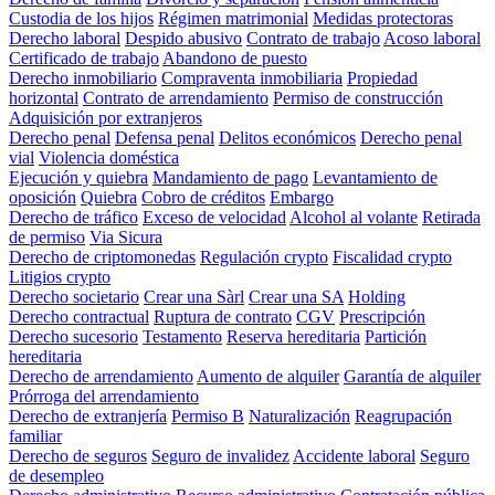
Custodia de los hijos
Régimen matrimonial
Medidas protectoras
Derecho laboral
Despido abusivo
Contrato de trabajo
Acoso laboral
Certificado de trabajo
Abandono de puesto
Derecho inmobiliario
Compraventa inmobiliaria
Propiedad
horizontal
Contrato de arrendamiento
Permiso de construcción
Adquisición por extranjeros
Derecho penal
Defensa penal
Delitos económicos
Derecho penal
vial
Violencia doméstica
Ejecución y quiebra
Mandamiento de pago
Levantamiento de
oposición
Quiebra
Cobro de créditos
Embargo
Derecho de tráfico
Exceso de velocidad
Alcohol al volante
Retirada
de permiso
Via Sicura
Derecho de criptomonedas
Regulación crypto
Fiscalidad crypto
Litigios crypto
Derecho societario
Crear una Sàrl
Crear una SA
Holding
Derecho contractual
Ruptura de contrato
CGV
Prescripción
Derecho sucesorio
Testamento
Reserva hereditaria
Partición
hereditaria
Derecho de arrendamiento
Aumento de alquiler
Garantía de alquiler
Prórroga del arrendamiento
Derecho de extranjería
Permiso B
Naturalización
Reagrupación
familiar
Derecho de seguros
Seguro de invalidez
Accidente laboral
Seguro
de desempleo