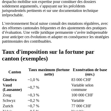
despacho mobilise son expertise pour constituer des dossiers
solidement argumentés, s’appuyant sur les précédents
jurisprudentiels pertinents et sur une documentation technique
irréprochable.
L’environnement fiscal suisse connaît des mutations régulières, avec
des réformes cantonales fréquentes et des ajustements des pratiques
d’évaluation. Une veille juridique permanente s’avère indispensable
pour anticiper ces évolutions et adapter en conséquence les stratégies
patrimoniales des contribuables.
Taux d'imposition sur la fortune par
canton (exemples)
Taux maximum (fortune
Exonération de base
Canton
nette)
(env.)
Ginebra
~1,0 %
83 000 CHF
Vaud
Variable selon
~0,7 %
(Lausanne)
commune
Zoug
~0,3 %
100 000 CHF
Schwyz
~0,2 %
Variable
Zurich
~0,7 %
77 000 CHF