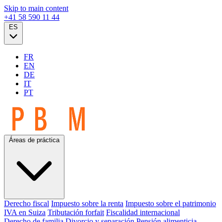
Skip to main content
+41 58 590 11 44
ES
FR
EN
DE
IT
PT
Áreas de práctica
Derecho fiscal
Impuesto sobre la renta
Impuesto sobre el patrimonio
IVA en Suiza
Tributación forfait
Fiscalidad internacional
Derecho de familia
Divorcio y separación
Pensión alimenticia