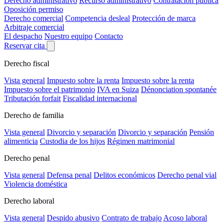
Derecho administrativo
Recurso administrativo
Contratación pública
Oposición permiso
Derecho comercial
Competencia desleal
Protección de marca
Arbitraje comercial
El despacho
Nuestro equipo
Contacto
Reservar cita
Derecho fiscal
Vista general
Impuesto sobre la renta
Impuesto sobre la renta
Impuesto sobre el patrimonio
IVA en Suiza
Dénonciation spontanée
Tributación forfait
Fiscalidad internacional
Derecho de familia
Vista general
Divorcio y separación
Divorcio y separación
Pensión
alimenticia
Custodia de los hijos
Régimen matrimonial
Derecho penal
Vista general
Defensa penal
Delitos económicos
Derecho penal vial
Violencia doméstica
Derecho laboral
Vista general
Despido abusivo
Contrato de trabajo
Acoso laboral