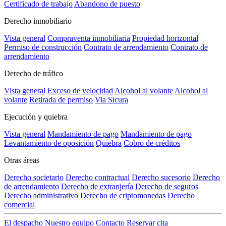
Certificado de trabajo
Abandono de puesto
Derecho inmobiliario
Vista general
Compraventa inmobiliaria
Propiedad horizontal
Permiso de construcción
Contrato de arrendamiento
Contrato de
arrendamiento
Derecho de tráfico
Vista general
Exceso de velocidad
Alcohol al volante
Alcohol al
volante
Retirada de permiso
Via Sicura
Ejecución y quiebra
Vista general
Mandamiento de pago
Mandamiento de pago
Levantamiento de oposición
Quiebra
Cobro de créditos
Otras áreas
Derecho societario
Derecho contractual
Derecho sucesorio
Derecho
de arrendamiento
Derecho de extranjería
Derecho de seguros
Derecho administrativo
Derecho de criptomonedas
Derecho
comercial
El despacho
Nuestro equipo
Contacto
Reservar cita