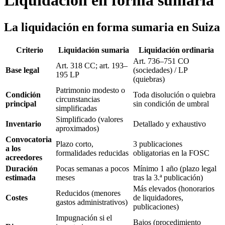
Liquidación en forma sumaria
La liquidación en forma sumaria en Suiza
Criterio
Liquidación sumaria
Liquidación ordinaria
Art. 736–751 CO
Art. 318 CC; art. 193–
Base legal
(sociedades) / LP
195 LP
(quiebras)
Patrimonio modesto o
Condición
Toda disolución o quiebra
circunstancias
principal
sin condición de umbral
simplificadas
Simplificado (valores
Inventario
Detallado y exhaustivo
aproximados)
Convocatoria
Plazo corto,
3 publicaciones
a los
formalidades reducidas
obligatorias en la FOSC
acreedores
Duración
Pocas semanas a pocos
Mínimo 1 año (plazo legal
estimada
meses
tras la 3.ª publicación)
Más elevados (honorarios
Reducidos (menores
Costes
de liquidadores,
gastos administrativos)
publicaciones)
Impugnación si el
Bajos (procedimiento