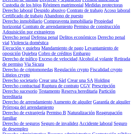
Custodia de los hijos
Régimen matrimonial
Medidas protectoras
Derecho laboral
Despido abusivo
Contrato de trabajo
Acoso laboral
Certificado de trabajo
Abandono de puesto
Derecho inmobiliario
Compraventa inmobiliaria
Propiedad
horizontal
Contrato de arrendamiento
Permiso de construcción
Adquisición por extranjeros
Derecho penal
Defensa penal
Delitos económicos
Derecho penal
vial
Violencia doméstica
Ejecución y quiebra
Mandamiento de pago
Levantamiento de
oposición
Quiebra
Cobro de créditos
Embargo
Derecho de tráfico
Exceso de velocidad
Alcohol al volante
Retirada
de permiso
Via Sicura
Derecho de criptomonedas
Regulación crypto
Fiscalidad crypto
Litigios crypto
Derecho societario
Crear una Sàrl
Crear una SA
Holding
Derecho contractual
Ruptura de contrato
CGV
Prescripción
Derecho sucesorio
Testamento
Reserva hereditaria
Partición
hereditaria
Derecho de arrendamiento
Aumento de alquiler
Garantía de alquiler
Prórroga del arrendamiento
Derecho de extranjería
Permiso B
Naturalización
Reagrupación
familiar
Derecho de seguros
Seguro de invalidez
Accidente laboral
Seguro
de desempleo