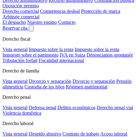
Derecho administrativo
Recurso administrativo
Contratación pública
Oposición permiso
Derecho comercial
Competencia desleal
Protección de marca
Arbitraje comercial
El despacho
Nuestro equipo
Contacto
Reservar cita
Derecho fiscal
Vista general
Impuesto sobre la renta
Impuesto sobre la renta
Impuesto sobre el patrimonio
IVA en Suiza
Dénonciation spontanée
Tributación forfait
Fiscalidad internacional
Derecho de familia
Vista general
Divorcio y separación
Divorcio y separación
Pensión
alimenticia
Custodia de los hijos
Régimen matrimonial
Derecho penal
Vista general
Defensa penal
Delitos económicos
Derecho penal vial
Violencia doméstica
Derecho laboral
Vista general
Despido abusivo
Contrato de trabajo
Acoso laboral