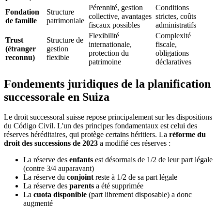
Pérennité, gestion
Conditions
Fondation
Structure
collective, avantages
strictes, coûts
de famille
patrimoniale
fiscaux possibles
administratifs
Flexibilité
Complexité
Trust
Structure de
internationale,
fiscale,
(étranger
gestion
protection du
obligations
reconnu)
flexible
patrimoine
déclaratives
Fondements juridiques de la planification
successorale en Suiza
Le droit successoral suisse repose principalement sur les dispositions
du Código Civil. L'un des principes fondamentaux est celui des
réserves héréditaires, qui protège certains héritiers. La
réforme du
droit des successions de 2023
a modifié ces réserves :
La réserve des
enfants
est désormais de 1/2 de leur part légale
(contre 3/4 auparavant)
La réserve du
conjoint
reste à 1/2 de sa part légale
La réserve des
parents
a été supprimée
La
cuota disponible
(part librement disposable) a donc
augmenté