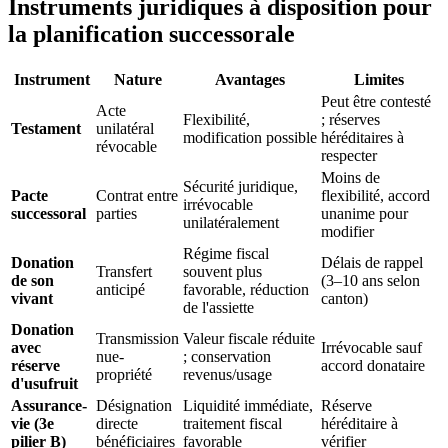
Instruments juridiques à disposition pour
la planification successorale
Instrument
Nature
Avantages
Limites
Peut être contesté
Acte
Flexibilité,
; réserves
Testament
unilatéral
modification possible
héréditaires à
révocable
respecter
Moins de
Sécurité juridique,
Pacte
Contrat entre
flexibilité, accord
irrévocable
successoral
parties
unanime pour
unilatéralement
modifier
Régime fiscal
Donation
Délais de rappel
Transfert
souvent plus
de son
(3–10 ans selon
anticipé
favorable, réduction
vivant
canton)
de l'assiette
Donation
Transmission
Valeur fiscale réduite
avec
Irrévocable sauf
nue-
; conservation
réserve
accord donataire
propriété
revenus/usage
d'usufruit
Assurance-
Désignation
Liquidité immédiate,
Réserve
vie (3e
directe
traitement fiscal
héréditaire à
pilier B)
bénéficiaires
favorable
vérifier