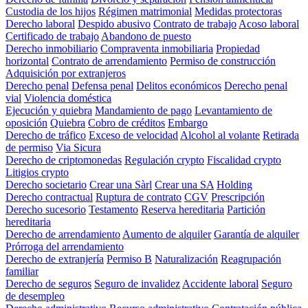
Custodia de los hijos
Régimen matrimonial
Medidas protectoras
Derecho laboral
Despido abusivo
Contrato de trabajo
Acoso laboral
Certificado de trabajo
Abandono de puesto
Derecho inmobiliario
Compraventa inmobiliaria
Propiedad
horizontal
Contrato de arrendamiento
Permiso de construcción
Adquisición por extranjeros
Derecho penal
Defensa penal
Delitos económicos
Derecho penal
vial
Violencia doméstica
Ejecución y quiebra
Mandamiento de pago
Levantamiento de
oposición
Quiebra
Cobro de créditos
Embargo
Derecho de tráfico
Exceso de velocidad
Alcohol al volante
Retirada
de permiso
Via Sicura
Derecho de criptomonedas
Regulación crypto
Fiscalidad crypto
Litigios crypto
Derecho societario
Crear una Sàrl
Crear una SA
Holding
Derecho contractual
Ruptura de contrato
CGV
Prescripción
Derecho sucesorio
Testamento
Reserva hereditaria
Partición
hereditaria
Derecho de arrendamiento
Aumento de alquiler
Garantía de alquiler
Prórroga del arrendamiento
Derecho de extranjería
Permiso B
Naturalización
Reagrupación
familiar
Derecho de seguros
Seguro de invalidez
Accidente laboral
Seguro
de desempleo