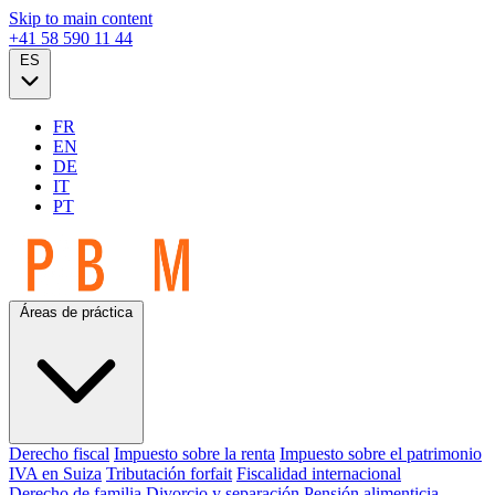
Skip to main content
+41 58 590 11 44
ES
FR
EN
DE
IT
PT
Áreas de práctica
Derecho fiscal
Impuesto sobre la renta
Impuesto sobre el patrimonio
IVA en Suiza
Tributación forfait
Fiscalidad internacional
Derecho de familia
Divorcio y separación
Pensión alimenticia