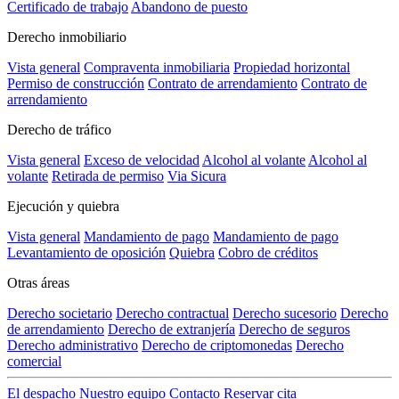
Certificado de trabajo
Abandono de puesto
Derecho inmobiliario
Vista general
Compraventa inmobiliaria
Propiedad horizontal
Permiso de construcción
Contrato de arrendamiento
Contrato de
arrendamiento
Derecho de tráfico
Vista general
Exceso de velocidad
Alcohol al volante
Alcohol al
volante
Retirada de permiso
Via Sicura
Ejecución y quiebra
Vista general
Mandamiento de pago
Mandamiento de pago
Levantamiento de oposición
Quiebra
Cobro de créditos
Otras áreas
Derecho societario
Derecho contractual
Derecho sucesorio
Derecho
de arrendamiento
Derecho de extranjería
Derecho de seguros
Derecho administrativo
Derecho de criptomonedas
Derecho
comercial
El despacho
Nuestro equipo
Contacto
Reservar cita