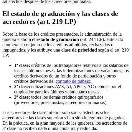
satisfechos después de los acreedores puntuales.
El estado de graduación y las clases de
acreedores (art. 219 LP)
Sobre la base de los créditos presentados, la administración de la
quiebra elabora el
estado de graduación
(art. 244 LP). Este acto
enumera el conjunto de los créditos admitidos, rechazados o
impugnados, y les atribuye una
clase de prioridad
según el art. 219
LP:
1ª clase:
créditos de los trabajadores relativos a los salarios de
los seis últimos meses, las indemnizaciones de vacaciones, los
créditos derivados de un fondo de participación y otros
créditos derivados del
contrato de trabajo
;
2ª clase:
cotizaciones AVS, AI, APG y AC debidas por el
empleador para los últimos veinticuatro meses;
3ª clase:
todos los demás créditos quirografarios
(proveedores, prestamistas, acreedores ordinarios).
Los acreedores de clase inferior solo son satisfechos si los
acreedores de las clases superiores han sido íntegramente pagados.
En la práctica, en la gran mayoría de las quiebras, los acreedores de
3ª clase no reciben nada o una cuota muy reducida.