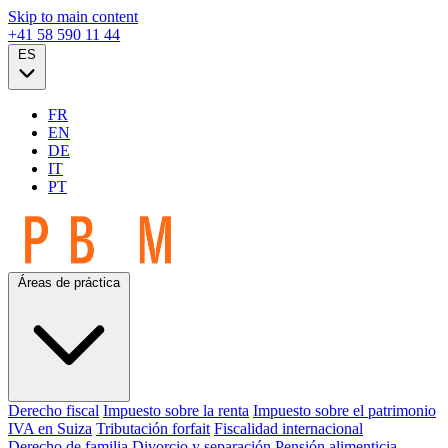
Skip to main content
+41 58 590 11 44
ES
FR
EN
DE
IT
PT
Áreas de práctica
Derecho fiscal
Impuesto sobre la renta
Impuesto sobre el patrimonio
IVA en Suiza
Tributación forfait
Fiscalidad internacional
Derecho de familia
Divorcio y separación
Pensión alimenticia