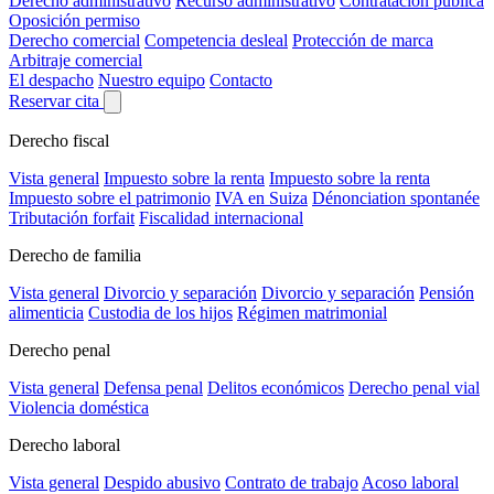
Derecho administrativo
Recurso administrativo
Contratación pública
Oposición permiso
Derecho comercial
Competencia desleal
Protección de marca
Arbitraje comercial
El despacho
Nuestro equipo
Contacto
Reservar cita
Derecho fiscal
Vista general
Impuesto sobre la renta
Impuesto sobre la renta
Impuesto sobre el patrimonio
IVA en Suiza
Dénonciation spontanée
Tributación forfait
Fiscalidad internacional
Derecho de familia
Vista general
Divorcio y separación
Divorcio y separación
Pensión
alimenticia
Custodia de los hijos
Régimen matrimonial
Derecho penal
Vista general
Defensa penal
Delitos económicos
Derecho penal vial
Violencia doméstica
Derecho laboral
Vista general
Despido abusivo
Contrato de trabajo
Acoso laboral