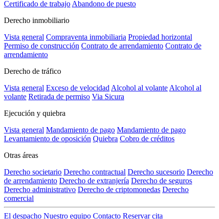
Certificado de trabajo
Abandono de puesto
Derecho inmobiliario
Vista general
Compraventa inmobiliaria
Propiedad horizontal
Permiso de construcción
Contrato de arrendamiento
Contrato de
arrendamiento
Derecho de tráfico
Vista general
Exceso de velocidad
Alcohol al volante
Alcohol al
volante
Retirada de permiso
Via Sicura
Ejecución y quiebra
Vista general
Mandamiento de pago
Mandamiento de pago
Levantamiento de oposición
Quiebra
Cobro de créditos
Otras áreas
Derecho societario
Derecho contractual
Derecho sucesorio
Derecho
de arrendamiento
Derecho de extranjería
Derecho de seguros
Derecho administrativo
Derecho de criptomonedas
Derecho
comercial
El despacho
Nuestro equipo
Contacto
Reservar cita