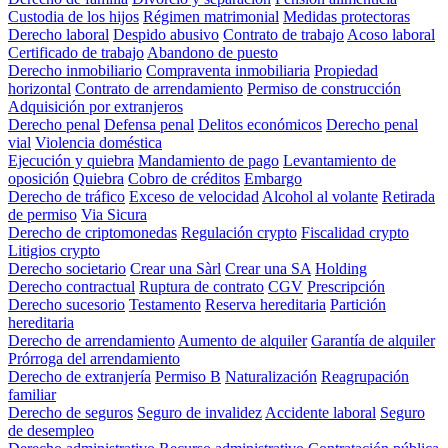
Custodia de los hijos
Régimen matrimonial
Medidas protectoras
Derecho laboral
Despido abusivo
Contrato de trabajo
Acoso laboral
Certificado de trabajo
Abandono de puesto
Derecho inmobiliario
Compraventa inmobiliaria
Propiedad
horizontal
Contrato de arrendamiento
Permiso de construcción
Adquisición por extranjeros
Derecho penal
Defensa penal
Delitos económicos
Derecho penal
vial
Violencia doméstica
Ejecución y quiebra
Mandamiento de pago
Levantamiento de
oposición
Quiebra
Cobro de créditos
Embargo
Derecho de tráfico
Exceso de velocidad
Alcohol al volante
Retirada
de permiso
Via Sicura
Derecho de criptomonedas
Regulación crypto
Fiscalidad crypto
Litigios crypto
Derecho societario
Crear una Sàrl
Crear una SA
Holding
Derecho contractual
Ruptura de contrato
CGV
Prescripción
Derecho sucesorio
Testamento
Reserva hereditaria
Partición
hereditaria
Derecho de arrendamiento
Aumento de alquiler
Garantía de alquiler
Prórroga del arrendamiento
Derecho de extranjería
Permiso B
Naturalización
Reagrupación
familiar
Derecho de seguros
Seguro de invalidez
Accidente laboral
Seguro
de desempleo