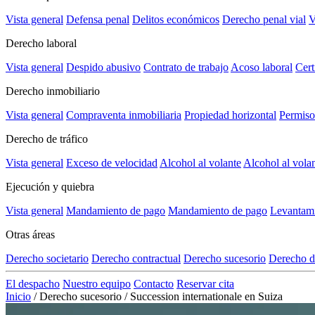
Vista general
Defensa penal
Delitos económicos
Derecho penal vial
V
Derecho laboral
Vista general
Despido abusivo
Contrato de trabajo
Acoso laboral
Cert
Derecho inmobiliario
Vista general
Compraventa inmobiliaria
Propiedad horizontal
Permiso
Derecho de tráfico
Vista general
Exceso de velocidad
Alcohol al volante
Alcohol al vola
Ejecución y quiebra
Vista general
Mandamiento de pago
Mandamiento de pago
Levantami
Otras áreas
Derecho societario
Derecho contractual
Derecho sucesorio
Derecho d
El despacho
Nuestro equipo
Contacto
Reservar cita
Inicio
/
Derecho sucesorio
/
Succession internationale en Suiza