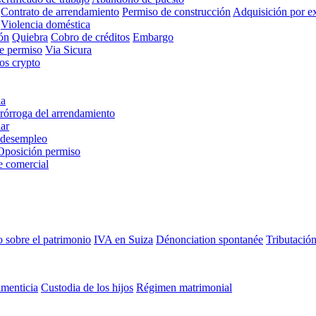
Contrato de arrendamiento
Permiso de construcción
Adquisición por ex
Violencia doméstica
ón
Quiebra
Cobro de créditos
Embargo
de permiso
Via Sicura
ios crypto
ia
rórroga del arrendamiento
ar
 desempleo
Oposición permiso
e comercial
 sobre el patrimonio
IVA en Suiza
Dénonciation spontanée
Tributación
imenticia
Custodia de los hijos
Régimen matrimonial