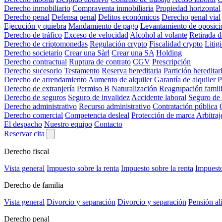
Derecho inmobiliario
Compraventa inmobiliaria
Propiedad horizontal
Derecho penal
Defensa penal
Delitos económicos
Derecho penal vial
Ejecución y quiebra
Mandamiento de pago
Levantamiento de oposici
Derecho de tráfico
Exceso de velocidad
Alcohol al volante
Retirada 
Derecho de criptomonedas
Regulación crypto
Fiscalidad crypto
Litig
Derecho societario
Crear una Sàrl
Crear una SA
Holding
Derecho contractual
Ruptura de contrato
CGV
Prescripción
Derecho sucesorio
Testamento
Reserva hereditaria
Partición hereditar
Derecho de arrendamiento
Aumento de alquiler
Garantía de alquiler
P
Derecho de extranjería
Permiso B
Naturalización
Reagrupación famili
Derecho de seguros
Seguro de invalidez
Accidente laboral
Seguro de
Derecho administrativo
Recurso administrativo
Contratación pública
Derecho comercial
Competencia desleal
Protección de marca
Arbitraj
El despacho
Nuestro equipo
Contacto
Reservar cita
Derecho fiscal
Vista general
Impuesto sobre la renta
Impuesto sobre la renta
Impuesto
Derecho de familia
Vista general
Divorcio y separación
Divorcio y separación
Pensión al
Derecho penal