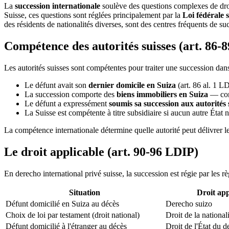
La
succession internationale
soulève des questions complexes de droit
Suisse, ces questions sont réglées principalement par la
Loi fédérale 
des résidents de nationalités diverses, sont des centres fréquents de s
Compétence des autorités suisses (art. 86-
Les autorités suisses sont compétentes pour traiter une succession dans
Le défunt avait son
dernier domicile en Suiza
(art. 86 al. 1 
La succession comporte des
biens immobiliers en Suiza
— comp
Le défunt a expressément
soumis sa succession aux autorités 
La Suisse est compétente à titre subsidiaire si aucun autre État 
La compétence internationale détermine quelle autorité peut délivrer le c
Le droit applicable (art. 90-96 LDIP)
En derecho international privé suisse, la succession est régie par les rè
Situation
Droit app
Défunt domicilié en Suiza au décès
Derecho suizo
Choix de loi par testament (droit national)
Droit de la national
Défunt domicilié à l'étranger au décès
Droit de l'État du d