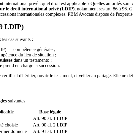
 international privé : quel droit est applicable ? Quelles autorités so
sur le droit international privé (LDIP)
, notamment ses art. 86 à 96. G
uccessions internationales complexes. PBM Avocats dispose de l'expertise
89 LDIP)
 les cas suivants :
LDIP) — compétence générale ;
étence du lieu de situation ;
suisses
dans un testamento ;
ne prend en charge la succession.
ertificat d'héritier, ouvrir le testament, et veiller au partage. Elle ne 
gles suivantes :
licable
Base légale
Art. 90 al. 1 LDIP
ité choisie
Art. 90 al. 2 LDIP
ernier domicile
Art. 91 al. 1 LDIP