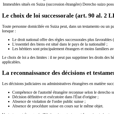
Immeubles situés en Suiza (succession étrangère)
Derecho suizo possib
Le choix de loi successorale (art. 90 al. 2 
Toute personne domiciliée en Suiza peut, dans un testamento ou un pa
lorsque :
Le droit national offre des règles successorales plus favorables 
L'essentiel des biens est situé dans le pays de la nationalité ;
Les héritiers sont principalement étrangers et moins familiers av
Le choix de loi a des limites : il ne peut pas supprimer les droits des h
applicables.
La reconnaissance des décisions et testame
Les décisions judiciaires ou administratives étrangères en matière succ
Compétence de l'autorité étrangère reconnue selon le derecho su
Décision définitive et exécutoire dans l'État d'origine ;
Absence de violation de l'ordre public suisse ;
Absence de procédure suisse en cours sur le même objet.