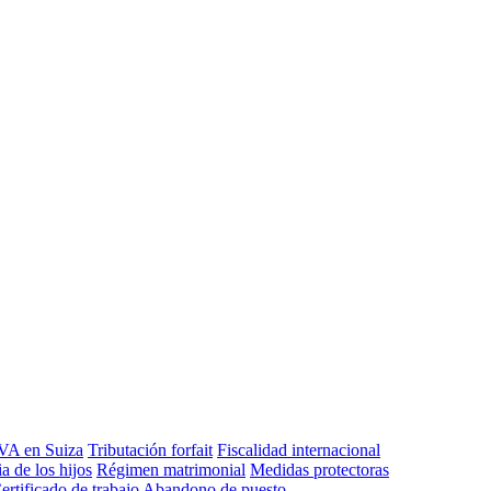
VA en Suiza
Tributación forfait
Fiscalidad internacional
a de los hijos
Régimen matrimonial
Medidas protectoras
ertificado de trabajo
Abandono de puesto