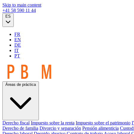
Skip to main content
+41 58 590 11 44
ES
FR
EN
DE
IT
PT
Áreas de práctica
Derecho fiscal
Impuesto sobre la renta
Impuesto sobre el patrimonio
I
Derecho de familia
Divorcio y separación
Pensión alimenticia
Custodi
Derecho laboral
Despido abusivo
Contrato de trabajo
Acoso laboral
C