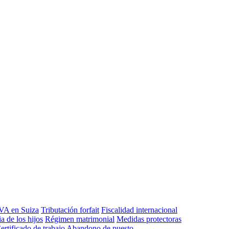
VA en Suiza
Tributación forfait
Fiscalidad internacional
a de los hijos
Régimen matrimonial
Medidas protectoras
ertificado de trabajo
Abandono de puesto