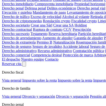
Derecho inmobiliario
Compraventa inmobiliaria
Propiedad horizontal
Derecho penal
Defensa penal
Delitos económicos
Derecho penal vial
Ejecución y quiebra
Mandamiento de pago
Levantamiento de oposici
Derecho de tráfico
Exceso de velocidad
Alcohol al volante
Retirada 
Derecho de criptomonedas
Regulación crypto
Fiscalidad crypto
Litig
Derecho societario
Crear una Sàrl
Crear una SA
Holding
Derecho contractual
Ruptura de contrato
CGV
Prescripción
Derecho sucesorio
Testamento
Reserva hereditaria
Partición hereditar
Derecho de arrendamiento
Aumento de alquiler
Garantía de alquiler
P
Derecho de extranjería
Permiso B
Naturalización
Reagrupación famili
Derecho de seguros
Seguro de invalidez
Accidente laboral
Seguro de
Derecho administrativo
Recurso administrativo
Contratación pública
Derecho comercial
Competencia desleal
Protección de marca
Arbitraj
El despacho
Nuestro equipo
Contacto
Reservar cita
Derecho fiscal
Vista general
Impuesto sobre la renta
Impuesto sobre la renta
Impuesto
Derecho de familia
Vista general
Divorcio y separación
Divorcio y separación
Pensión al
Derecho penal