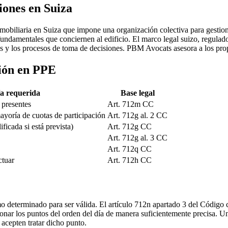
iones en Suiza
biliaria en Suiza que impone una organización colectiva para gestionar 
ndamentales que conciernen al edificio. El marco legal suizo, regulado 
as y los procesos de toma de decisiones. PBM Avocats asesora a los pro
sión en PPE
a requerida
Base legal
 presentes
Art. 712m CC
ayoría de cuotas de participación
Art. 712g al. 2 CC
icada si está prevista)
Art. 712g CC
Art. 712g al. 3 CC
Art. 712q CC
ctuar
Art. 712h CC
mo determinado para ser válida. El artículo 712n apartado 3 del Código 
onar los puntos del orden del día de manera suficientemente precisa. U
 acepten tratar dicho punto.