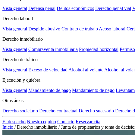
Vista general
Defensa penal
Delitos económicos
Derecho penal vial
V
Derecho laboral
Vista general
Despido abusivo
Contrato de trabajo
Acoso laboral
Cert
Derecho inmobiliario
Vista general
Compraventa inmobiliaria
Propiedad horizontal
Permiso
Derecho de tráfico
Vista general
Exceso de velocidad
Alcohol al volante
Alcohol al vola
Ejecución y quiebra
Vista general
Mandamiento de pago
Mandamiento de pago
Levantami
Otras áreas
Derecho societario
Derecho contractual
Derecho sucesorio
Derecho d
El despacho
Nuestro equipo
Contacto
Reservar cita
Inicio
/
Derecho inmobiliario
/
Junta de propietarios y toma de decisi