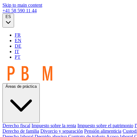
Skip to main content
+41 58 590 11 44
ES
FR
EN
DE
IT
PT
Áreas de práctica
Derecho fiscal
Impuesto sobre la renta
Impuesto sobre el patrimonio
I
Derecho de familia
Divorcio y separación
Pensión alimenticia
Custodi
Derecho laboral
Despido abusivo
Contrato de trabajo
Acoso laboral
C