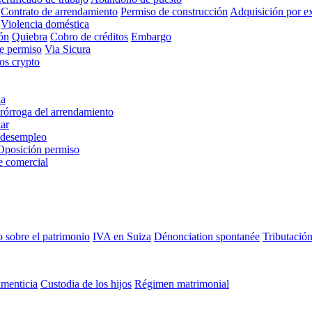
Contrato de arrendamiento
Permiso de construcción
Adquisición por ex
Violencia doméstica
ón
Quiebra
Cobro de créditos
Embargo
de permiso
Via Sicura
ios crypto
ia
rórroga del arrendamiento
ar
 desempleo
Oposición permiso
e comercial
 sobre el patrimonio
IVA en Suiza
Dénonciation spontanée
Tributación
imenticia
Custodia de los hijos
Régimen matrimonial