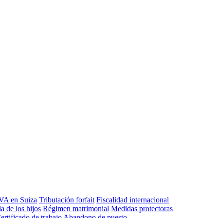
VA en Suiza
Tributación forfait
Fiscalidad internacional
a de los hijos
Régimen matrimonial
Medidas protectoras
ertificado de trabajo
Abandono de puesto