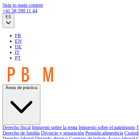
Skip to main content
+41 58 590 11 44
ES
FR
EN
DE
IT
PT
Áreas de práctica
Derecho fiscal
Impuesto sobre la renta
Impuesto sobre el patrimonio
I
Derecho de familia
Divorcio y separación
Pensión alimenticia
Custodi
Derecho laboral
Despido abusivo
Contrato de trabajo
Acoso laboral
C