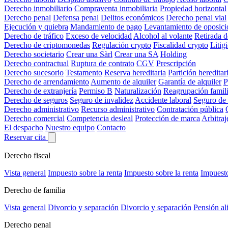
Derecho inmobiliario
Compraventa inmobiliaria
Propiedad horizontal
Derecho penal
Defensa penal
Delitos económicos
Derecho penal vial
Ejecución y quiebra
Mandamiento de pago
Levantamiento de oposici
Derecho de tráfico
Exceso de velocidad
Alcohol al volante
Retirada 
Derecho de criptomonedas
Regulación crypto
Fiscalidad crypto
Litig
Derecho societario
Crear una Sàrl
Crear una SA
Holding
Derecho contractual
Ruptura de contrato
CGV
Prescripción
Derecho sucesorio
Testamento
Reserva hereditaria
Partición hereditar
Derecho de arrendamiento
Aumento de alquiler
Garantía de alquiler
P
Derecho de extranjería
Permiso B
Naturalización
Reagrupación famili
Derecho de seguros
Seguro de invalidez
Accidente laboral
Seguro de
Derecho administrativo
Recurso administrativo
Contratación pública
Derecho comercial
Competencia desleal
Protección de marca
Arbitraj
El despacho
Nuestro equipo
Contacto
Reservar cita
Derecho fiscal
Vista general
Impuesto sobre la renta
Impuesto sobre la renta
Impuesto
Derecho de familia
Vista general
Divorcio y separación
Divorcio y separación
Pensión al
Derecho penal