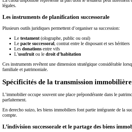
La cuota disponible représente la part dont le testateur peut librement
légales.
Les instruments de planification successorale
Plusieurs outils juridiques permettent d’organiser sa succession:
Le
testament
(olographe, public ou oral)
Le
pacte successoral
, contrat entre le disposant et ses héritiers
Les
donations
entre vifs
L’
usufruit
ou le
droit d’habitation
Ces instruments revêtent une dimension stratégique considérable lorsq
familiale et patrimoniale.
Spécificités de la transmission immobilière
L’immobilier occupe souvent une place prépondérante dans le patrimoin
parfaitement.
En derecho suizo, les biens immobiliers font partie intégrante de la succ
compte.
L’indivision successorale et le partage des biens immob