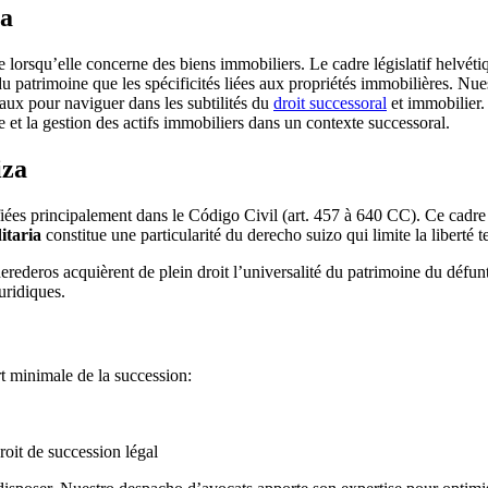
za
lorsqu’elle concerne des biens immobiliers. Le cadre législatif helvéti
u patrimoine que les spécificités liées aux propriétés immobilières. Nu
aux pour naviguer dans les subtilités du
droit successoral
et immobilier.
ale et la gestion des actifs immobiliers dans un contexte successoral.
iza
ées principalement dans le Código Civil (art. 457 à 640 CC). Ce cadre jur
itaria
constitue une particularité du derecho suizo qui limite la liberté 
herederos acquièrent de plein droit l’universalité du patrimoine du défu
uridiques.
rt minimale de la succession:
roit de succession légal