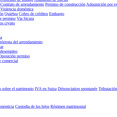
Contrato de arrendamiento
Permiso de construcción
Adquisición por ex
Violencia doméstica
ón
Quiebra
Cobro de créditos
Embargo
de permiso
Via Sicura
ios crypto
ia
rórroga del arrendamiento
ar
 desempleo
Oposición permiso
e comercial
 sobre el patrimonio
IVA en Suiza
Dénonciation spontanée
Tributación
imenticia
Custodia de los hijos
Régimen matrimonial