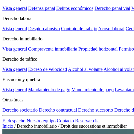
Vista general
Defensa penal
Delitos económicos
Derecho penal vial
V
Derecho laboral
Vista general
Despido abusivo
Contrato de trabajo
Acoso laboral
Cert
Derecho inmobiliario
Vista general
Compraventa inmobiliaria
Propiedad horizontal
Permiso
Derecho de tráfico
Vista general
Exceso de velocidad
Alcohol al volante
Alcohol al vola
Ejecución y quiebra
Vista general
Mandamiento de pago
Mandamiento de pago
Levantami
Otras áreas
Derecho societario
Derecho contractual
Derecho sucesorio
Derecho d
El despacho
Nuestro equipo
Contacto
Reservar cita
Inicio
/
Derecho inmobiliario
/
Droit des successions et immobilier