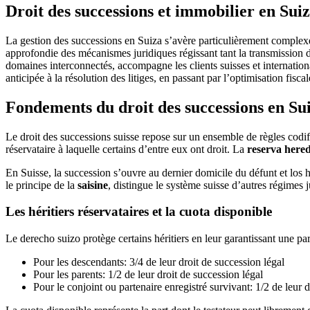
Droit des successions et immobilier en Sui
La gestion des successions en Suiza s’avère particulièrement complexe 
approfondie des mécanismes juridiques régissant tant la transmission d
domaines interconnectés, accompagne les clients suisses et internation
anticipée à la résolution des litiges, en passant par l’optimisation fisc
Fondements du droit des successions en Su
Le droit des successions suisse repose sur un ensemble de règles codifi
réservataire à laquelle certains d’entre eux ont droit. La
reserva hered
En Suisse, la succession s’ouvre au dernier domicile du défunt et los 
le principe de la
saisine
, distingue le système suisse d’autres régimes j
Les héritiers réservataires et la cuota disponible
Le derecho suizo protège certains héritiers en leur garantissant une pa
Pour les descendants: 3/4 de leur droit de succession légal
Pour les parents: 1/2 de leur droit de succession légal
Pour le conjoint ou partenaire enregistré survivant: 1/2 de leur d