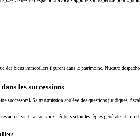
 disposer. Nuestro despacho d’avocats apporte son expertise pour optimise
ue des biens immobiliers figurent dans le patrimoine. Nuestro despacho
 dans les successions
e successoral. Sa transmission soulève des questions juridiques, fiscale
ession et sont transmis aux héritiers selon les règles générales du droit 
iliers