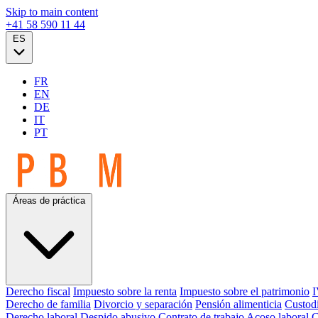
Skip to main content
+41 58 590 11 44
ES
FR
EN
DE
IT
PT
Áreas de práctica
Derecho fiscal
Impuesto sobre la renta
Impuesto sobre el patrimonio
I
Derecho de familia
Divorcio y separación
Pensión alimenticia
Custodi
Derecho laboral
Despido abusivo
Contrato de trabajo
Acoso laboral
C