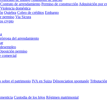
Contrato de arrendamiento
Permiso de construcción
Adquisición por ex
Violencia doméstica
ón
Quiebra
Cobro de créditos
Embargo
de permiso
Via Sicura
ios crypto
ia
rórroga del arrendamiento
ar
 desempleo
Oposición permiso
e comercial
 sobre el patrimonio
IVA en Suiza
Dénonciation spontanée
Tributación
imenticia
Custodia de los hijos
Régimen matrimonial