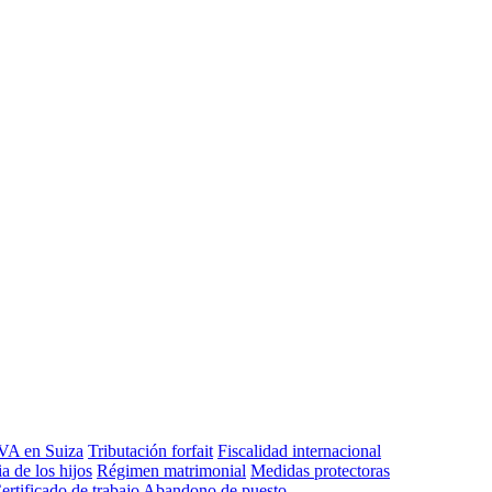
VA en Suiza
Tributación forfait
Fiscalidad internacional
a de los hijos
Régimen matrimonial
Medidas protectoras
ertificado de trabajo
Abandono de puesto