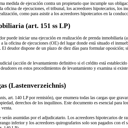
ima medida de ejecución contra un propietario que incumple sus obligacio
a oficina de ejecuciones, el tribunal, los acreedores hipotecarios, los 
realización, como para asistir a los acreedores hipotecarios en la condu
biliaria (art. 151 ss LP)
 puede iniciar una ejecución en realización de prenda inmobiliaria (art.
 a la oficina de ejecuciones (OE) del lugar donde está situado el inmue
ón. El deudor dispone de un plazo de diez días para formular oposición; 
dicial (acción de levantamiento definitivo si el crédito está establecido
 deudores en estos procedimientos de levantamiento y examina si exist
gas (Lastenverzeichnis)
hnis, art. 140 LP por remisión), que enumera todas las cargas que gravan
ropiedad, derechos de los inquilinos. Este documento es esencial para lo
 venta.
e serán asumidas por el adjudicatario. Los acreedores hipotecarios de ra
rango inferior y los acreedores quirografarios solo son pagados con el sa
rt. 149 LP).