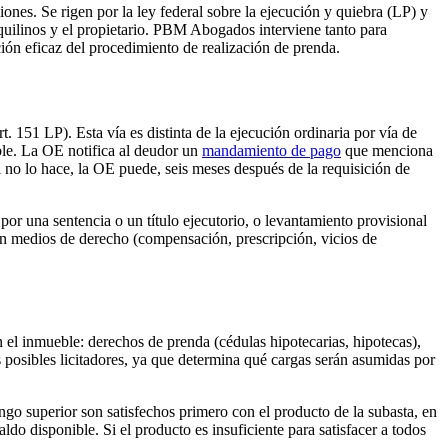
nes. Se rigen por la ley federal sobre la ejecución y quiebra (LP) y
inquilinos y el propietario. PBM Abogados interviene tanto para
cción eficaz del procedimiento de realización de prenda.
 151 LP). Esta vía es distinta de la ejecución ordinaria por vía de
ble. La OE notifica al deudor un
mandamiento de pago
que menciona
si no lo hace, la OE puede, seis meses después de la requisición de
 por una sentencia o un título ejecutorio, o levantamiento provisional
en medios de derecho (compensación, prescripción, vicios de
 el inmueble: derechos de prenda (cédulas hipotecarias, hipotecas),
s posibles licitadores, ya que determina qué cargas serán asumidas por
ngo superior son satisfechos primero con el producto de la subasta, en
ldo disponible. Si el producto es insuficiente para satisfacer a todos