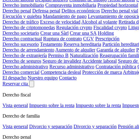
Derecho inmobiliario
Compraventa inmobiliaria
Propiedad horizontal
Derecho penal
Defensa penal
Delitos económicos
Derecho penal vial
Ejecución y quiebra
Mandamiento de pago
Levantamiento de oposici
Derecho de tráfico
Exceso de velocidad
Alcohol al volante
Retirada 
Derecho de criptomonedas
Regulación crypto
Fiscalidad crypto
Litig
Derecho societario
Crear una Sàrl
Crear una SA
Holding
Derecho contractual
Ruptura de contrato
CGV
Prescripción
Derecho sucesorio
Testamento
Reserva hereditaria
Partición hereditar
Derecho de arrendamiento
Aumento de alquiler
Garantía de alquiler
P
Derecho de extranjería
Permiso B
Naturalización
Reagrupación famili
Derecho de seguros
Seguro de invalidez
Accidente laboral
Seguro de
Derecho administrativo
Recurso administrativo
Contratación pública
Derecho comercial
Competencia desleal
Protección de marca
Arbitraj
El despacho
Nuestro equipo
Contacto
Reservar cita
Derecho fiscal
Vista general
Impuesto sobre la renta
Impuesto sobre la renta
Impuesto
Derecho de familia
Vista general
Divorcio y separación
Divorcio y separación
Pensión al
Derecho penal