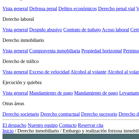
Vista general
Defensa penal
Delitos económicos
Derecho penal vial
V
Derecho laboral
Vista general
Despido abusivo
Contrato de trabajo
Acoso laboral
Cert
Derecho inmobiliario
Vista general
Compraventa inmobiliaria
Propiedad horizontal
Permiso
Derecho de tráfico
Vista general
Exceso de velocidad
Alcohol al volante
Alcohol al vola
Ejecución y quiebra
Vista general
Mandamiento de pago
Mandamiento de pago
Levantami
Otras áreas
Derecho societario
Derecho contractual
Derecho sucesorio
Derecho d
El despacho
Nuestro equipo
Contacto
Reservar cita
Inicio
/
Derecho inmobiliario
/
Embargo y realización forzosa inmobili