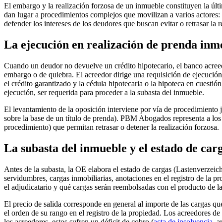
El embargo y la realización forzosa de un inmueble constituyen la últ
dan lugar a procedimientos complejos que movilizan a varios actores: l
defender los intereses de los deudores que buscan evitar o retrasar la 
La ejecución en realización de prenda inmo
Cuando un deudor no devuelve un crédito hipotecario, el banco acreedor
embargo o de quiebra. El acreedor dirige una requisición de ejecución
el crédito garantizado y la cédula hipotecaria o la hipoteca en cuesti
ejecución, ser requerida para proceder a la subasta del inmueble.
El levantamiento de la oposición interviene por vía de procedimiento ju
sobre la base de un título de prenda). PBM Abogados representa a los
procedimiento) que permitan retrasar o detener la realización forzosa.
La subasta del inmueble y el estado de car
Antes de la subasta, la OE elabora el estado de cargas (Lastenverzeic
servidumbres, cargas inmobiliarias, anotaciones en el registro de la p
el adjudicatario y qué cargas serán reembolsadas con el producto de la
El precio de salida corresponde en general al importe de las cargas qu
el orden de su rango en el registro de la propiedad. Los acreedores de 
los acreedores, estos sufren un déficit de cobro (
acta de insolvencia
, a