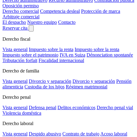
Derecho administrativo
Recurso administrativo
Contratación pública
Oposición permiso
Derecho comercial
Competencia desleal
Protección de marca
Arbitraje comercial
El despacho
Nuestro equipo
Contacto
Reservar cita
Derecho fiscal
Vista general
Impuesto sobre la renta
Impuesto sobre la renta
Impuesto sobre el patrimonio
IVA en Suiza
Dénonciation spontanée
Tributación forfait
Fiscalidad internacional
Derecho de familia
Vista general
Divorcio y separación
Divorcio y separación
Pensión
alimenticia
Custodia de los hijos
Régimen matrimonial
Derecho penal
Vista general
Defensa penal
Delitos económicos
Derecho penal vial
Violencia doméstica
Derecho laboral
Vista general
Despido abusivo
Contrato de trabajo
Acoso laboral