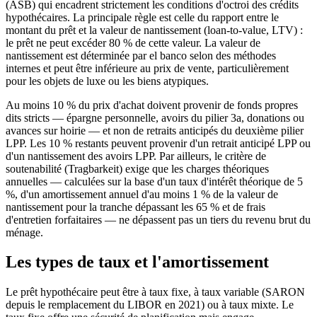
(ASB) qui encadrent strictement les conditions d'octroi des crédits
hypothécaires. La principale règle est celle du rapport entre le
montant du prêt et la valeur de nantissement (loan-to-value, LTV) :
le prêt ne peut excéder 80 % de cette valeur. La valeur de
nantissement est déterminée par el banco selon des méthodes
internes et peut être inférieure au prix de vente, particulièrement
pour les objets de luxe ou les biens atypiques.
Au moins 10 % du prix d'achat doivent provenir de fonds propres
dits stricts — épargne personnelle, avoirs du pilier 3a, donations ou
avances sur hoirie — et non de retraits anticipés du deuxième pilier
LPP. Les 10 % restants peuvent provenir d'un retrait anticipé LPP ou
d'un nantissement des avoirs LPP. Par ailleurs, le critère de
soutenabilité (Tragbarkeit) exige que les charges théoriques
annuelles — calculées sur la base d'un taux d'intérêt théorique de 5
%, d'un amortissement annuel d'au moins 1 % de la valeur de
nantissement pour la tranche dépassant les 65 % et de frais
d'entretien forfaitaires — ne dépassent pas un tiers du revenu brut du
ménage.
Les types de taux et l'amortissement
Le prêt hypothécaire peut être à taux fixe, à taux variable (SARON
depuis le remplacement du LIBOR en 2021) ou à taux mixte. Le