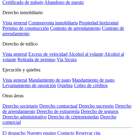
Certificado de trabajo
Abandono de puesto
Derecho inmobiliario
Vista general
Compraventa inmobiliaria
Propiedad horizontal
Permiso de construcción
Contrato de arrendamiento
Contrato de
arrendamiento
Derecho de tráfico
Vista general
Exceso de velocidad
Alcohol al volante
Alcohol al
volante
Retirada de permiso
Via Sicura
Ejecución y quiebra
Vista general
Mandamiento de pago
Mandamiento de pago
Levantamiento de oposición
Quiebra
Cobro de créditos
Otras áreas
Derecho societario
Derecho contractual
Derecho sucesorio
Derecho
de arrendamiento
Derecho de extranjería
Derecho de seguros
Derecho administrativo
Derecho de criptomonedas
Derecho
comercial
El despacho
Nuestro equipo
Contacto
Reservar cita