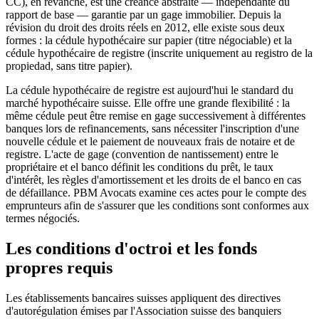
CC), en revanche, est une créance abstraite — indépendante du
rapport de base — garantie par un gage immobilier. Depuis la
révision du droit des droits réels en 2012, elle existe sous deux
formes : la cédule hypothécaire sur papier (titre négociable) et la
cédule hypothécaire de registre (inscrite uniquement au registro de la
propiedad, sans titre papier).
La cédule hypothécaire de registre est aujourd'hui le standard du
marché hypothécaire suisse. Elle offre une grande flexibilité : la
même cédule peut être remise en gage successivement à différentes
banques lors de refinancements, sans nécessiter l'inscription d'une
nouvelle cédule et le paiement de nouveaux frais de notaire et de
registre. L'acte de gage (convention de nantissement) entre le
propriétaire et el banco définit les conditions du prêt, le taux
d'intérêt, les règles d'amortissement et les droits de el banco en cas
de défaillance. PBM Avocats examine ces actes pour le compte des
emprunteurs afin de s'assurer que les conditions sont conformes aux
termes négociés.
Les conditions d'octroi et les fonds
propres requis
Les établissements bancaires suisses appliquent des directives
d'autorégulation émises par l'Association suisse des banquiers