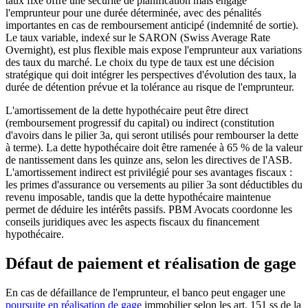
taux fixe offre une sécurité de planification mais engage
l'emprunteur pour une durée déterminée, avec des pénalités
importantes en cas de remboursement anticipé (indemnité de sortie).
Le taux variable, indexé sur le SARON (Swiss Average Rate
Overnight), est plus flexible mais expose l'emprunteur aux variations
des taux du marché. Le choix du type de taux est une décision
stratégique qui doit intégrer les perspectives d'évolution des taux, la
durée de détention prévue et la tolérance au risque de l'emprunteur.
L'amortissement de la dette hypothécaire peut être direct
(remboursement progressif du capital) ou indirect (constitution
d'avoirs dans le pilier 3a, qui seront utilisés pour rembourser la dette
à terme). La dette hypothécaire doit être ramenée à 65 % de la valeur
de nantissement dans les quinze ans, selon les directives de l'ASB.
L'amortissement indirect est privilégié pour ses avantages fiscaux :
les primes d'assurance ou versements au pilier 3a sont déductibles du
revenu imposable, tandis que la dette hypothécaire maintenue
permet de déduire les intérêts passifs. PBM Avocats coordonne les
conseils juridiques avec les aspects fiscaux du financement
hypothécaire.
Défaut de paiement et réalisation de gage
En cas de défaillance de l'emprunteur, el banco peut engager une
poursuite en réalisation de gage
immobilier selon les art. 151 ss de la