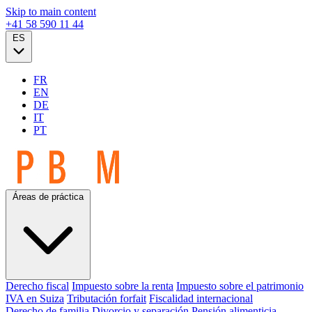
Skip to main content
+41 58 590 11 44
ES
FR
EN
DE
IT
PT
Áreas de práctica
Derecho fiscal
Impuesto sobre la renta
Impuesto sobre el patrimonio
IVA en Suiza
Tributación forfait
Fiscalidad internacional
Derecho de familia
Divorcio y separación
Pensión alimenticia