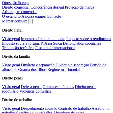
Oposição licença
Direito comercial
Concorrência desleal
Proteção de marca
Arbitragem comercial
O escritório
A nossa equipa
Contacto
Marcar consulta
Direito fiscal
Visão geral
Imposto sobre o rendimento
Imposto sobre o rendimento
Imposto sobre a fortuna
IVA na Suíça
Dénonciation spontanée
Tributação forfetária
Fiscalidade internacional
Direito da família
Visão geral
Divórcio e separação
Divórcio e separação
Pensão de
alimentos
Guarda dos filhos
Regime matrimonial
Direito penal
Visão geral
Defesa penal
Crimes económicos
Direito penal
rodoviário
Violência doméstica
Direito do trabalho
Visão geral
Despedimento abusivo
Contrato de trabalho
Assédio no
trabalho
Certificado de trabalho
Abandono de posto