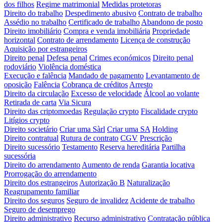
dos filhos
Regime matrimonial
Medidas protetoras
Direito do trabalho
Despedimento abusivo
Contrato de trabalho
Assédio no trabalho
Certificado de trabalho
Abandono de posto
Direito imobiliário
Compra e venda imobiliária
Propriedade
horizontal
Contrato de arrendamento
Licença de construção
Aquisição por estrangeiros
Direito penal
Defesa penal
Crimes económicos
Direito penal
rodoviário
Violência doméstica
Execução e falência
Mandado de pagamento
Levantamento de
oposição
Falência
Cobrança de créditos
Arresto
Direito da circulação
Excesso de velocidade
Álcool ao volante
Retirada de carta
Via Sicura
Direito das criptomoedas
Regulação crypto
Fiscalidade crypto
Litígios crypto
Direito societário
Criar uma Sàrl
Criar uma SA
Holding
Direito contratual
Rutura de contrato
CGV
Prescrição
Direito sucessório
Testamento
Reserva hereditária
Partilha
sucessória
Direito do arrendamento
Aumento de renda
Garantia locativa
Prorrogação do arrendamento
Direito dos estrangeiros
Autorização B
Naturalização
Reagrupamento familiar
Direito dos seguros
Seguro de invalidez
Acidente de trabalho
Seguro de desemprego
Direito administrativo
Recurso administrativo
Contratação pública