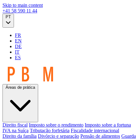
Skip to main content
+41 58 590 11 44
PT
FR
EN
DE
IT
ES
Áreas de prática
Direito fiscal
Imposto sobre o rendimento
Imposto sobre a fortuna
IVA na Suíça
Tributação forfetária
Fiscalidade internacional
Direito da família
Divórcio e separação
Pensão de alimentos
Guarda