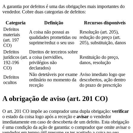
A garantia por defeitos é uma das obrigações mais importantes do
vendedor. Cobre duas categorias de defeitos:
Categoria
Definição
Recursos disponíveis
Defeitos
A coisa não possui as
Resolução (art. 205),
materiais
qualidades prometidas ou
redução do preço (art.
(art. 197
suprime/reduz o seu uso
205), substituição, danos
CO)
Defeitos
Direitos de terceiros sobre
jurídicos (art.
a coisa (servidões,
Restituição do preço,
192-196
privilégios não
danos, resolução
CO)
declarados)
Não detetáveis por exame
Aviso imediato logo que
Defeitos
ordinário no momento da
descobertos, ação dentro
ocultos
receção
do prazo de prescrição
A obrigação de aviso (art. 201 CO)
O art. 201 CO impõe ao comprador uma dupla obrigação:
verificar
o estado da coisa logo após a receção e
avisar
o vendedor
imediatamente em caso de descoberta de um defeito. Esta obrigação
é uma condição da ação de garantia: o comprador que omite avisar o
vendedor em tempo útil presume-se ter aceitado a coisa no seu