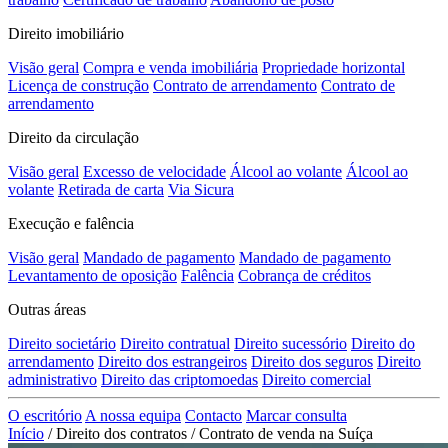
Direito imobiliário
Visão geral
Compra e venda imobiliária
Propriedade horizontal
Licença de construção
Contrato de arrendamento
Contrato de
arrendamento
Direito da circulação
Visão geral
Excesso de velocidade
Álcool ao volante
Álcool ao
volante
Retirada de carta
Via Sicura
Execução e falência
Visão geral
Mandado de pagamento
Mandado de pagamento
Levantamento de oposição
Falência
Cobrança de créditos
Outras áreas
Direito societário
Direito contratual
Direito sucessório
Direito do
arrendamento
Direito dos estrangeiros
Direito dos seguros
Direito
administrativo
Direito das criptomoedas
Direito comercial
O escritório
A nossa equipa
Contacto
Marcar consulta
Início
/
Direito dos contratos
/
Contrato de venda na Suíça