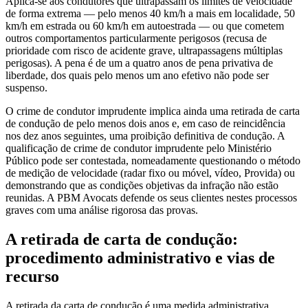
Aplica-se aos condutores que ultrapassam os limites de velocidade
de forma extrema — pelo menos 40 km/h a mais em localidade, 50
km/h em estrada ou 60 km/h em autoestrada — ou que cometem
outros comportamentos particularmente perigosos (recusa de
prioridade com risco de acidente grave, ultrapassagens múltiplas
perigosas). A pena é de um a quatro anos de pena privativa de
liberdade, dos quais pelo menos um ano efetivo não pode ser
suspenso.
O crime de condutor imprudente implica ainda uma retirada de carta
de condução de pelo menos dois anos e, em caso de reincidência
nos dez anos seguintes, uma proibição definitiva de condução. A
qualificação de crime de condutor imprudente pelo Ministério
Público pode ser contestada, nomeadamente questionando o método
de medição de velocidade (radar fixo ou móvel, vídeo, Provida) ou
demonstrando que as condições objetivas da infração não estão
reunidas. A PBM Avocats defende os seus clientes nestes processos
graves com uma análise rigorosa das provas.
A retirada de carta de condução:
procedimento administrativo e vias de
recurso
A retirada da carta de condução é uma medida administrativa