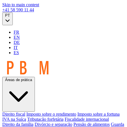
Skip to main content
+41 58 590 11 44
PT
FR
EN
DE
IT
ES
Áreas de prática
Direito fiscal
Imposto sobre o rendimento
Imposto sobre a fortuna
IVA na Suíça
Tributação forfetária
Fiscalidade internacional
Direito da família
Divórcio e separação
Pensão de alimentos
Guarda