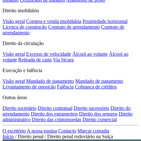
Direito imobiliário
Visão geral
Compra e venda imobiliária
Propriedade horizontal
Licença de construção
Contrato de arrendamento
Contrato de
arrendamento
Direito da circulação
Visão geral
Excesso de velocidade
Álcool ao volante
Álcool ao
volante
Retirada de carta
Via Sicura
Execução e falência
Visão geral
Mandado de pagamento
Mandado de pagamento
Levantamento de oposição
Falência
Cobrança de créditos
Outras áreas
Direito societário
Direito contratual
Direito sucessório
Direito do
arrendamento
Direito dos estrangeiros
Direito dos seguros
Direito
administrativo
Direito das criptomoedas
Direito comercial
O escritório
A nossa equipa
Contacto
Marcar consulta
Início
/
Direito penal
/
Direito penal rodoviário na Suíça