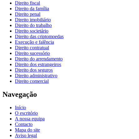
Direito fiscal
Direito da família
Direito penal
Direito imobiliário
Direito do trabalho
Direito societário
Direito das criptomoedas
Execução e falência
Direito contratual
Direito sucessório
Direito do arrendamento
Direito dos estrangeiros
Direito dos seguros
Direito administrativo
Direito comercial
Navegação
Início
O escritório
A nossa equipa
Contacto
Mapa do site
Aviso legal