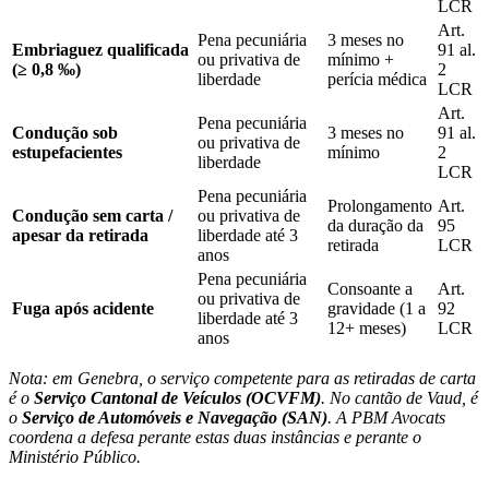
LCR
Art.
Pena pecuniária
3 meses no
Embriaguez qualificada
91 al.
ou privativa de
mínimo +
(≥ 0,8 ‰)
2
liberdade
perícia médica
LCR
Art.
Pena pecuniária
Condução sob
3 meses no
91 al.
ou privativa de
estupefacientes
mínimo
2
liberdade
LCR
Pena pecuniária
Prolongamento
Art.
Condução sem carta /
ou privativa de
da duração da
95
apesar da retirada
liberdade até 3
retirada
LCR
anos
Pena pecuniária
Consoante a
Art.
ou privativa de
Fuga após acidente
gravidade (1 a
92
liberdade até 3
12+ meses)
LCR
anos
Nota: em Genebra, o serviço competente para as retiradas de carta
é o
Serviço Cantonal de Veículos (OCVFM)
. No cantão de Vaud, é
o
Serviço de Automóveis e Navegação (SAN)
. A PBM Avocats
coordena a defesa perante estas duas instâncias e perante o
Ministério Público.