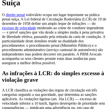
Suíça
O
direito penal
rodoviário ocupa um lugar importante na prática
penal suíça. A Lei federal de Circulação Rodoviária (LCR) de 19 de
dezembro de 1958 define um amplo leque de infrações — do
excesso de velocidade
moderado ao crime de condutor imprudente
— e prevê sanções que vão desde a simples multa à pena privativa
de liberdade efetiva, passando pela retirada da carta de condução. A
particularidade deste domínio reside na dualidade dos
procedimentos: o procedimento penal (Ministério Público) e o
procedimento administrativo (serviço cantonal de automóveis) são
independentes mas podem decorrer em paralelo. A PBM Avocats
acompanha os seus clientes perante estas duas instâncias para
assegurar a melhor defesa possível.
As infrações à LCR: do simples excesso à
violação grave
A LCR classifica as violações das regras de circulação em três
categorias segundo a sua gravidade, que determina as sanções
aplicáveis. As violações ligeiras (art. 16a LCR) — excesso de
velocidade inferior a 10 km/h, ligeiro desrespeito de prioridade sem
consequências — implicam uma advertência ou, em caso de