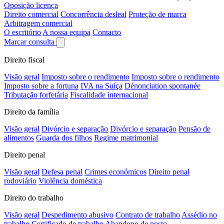
Oposição licença
Direito comercial
Concorrência desleal
Proteção de marca
Arbitragem comercial
O escritório
A nossa equipa
Contacto
Marcar consulta
Direito fiscal
Visão geral
Imposto sobre o rendimento
Imposto sobre o rendimento
Imposto sobre a fortuna
IVA na Suíça
Dénonciation spontanée
Tributação forfetária
Fiscalidade internacional
Direito da família
Visão geral
Divórcio e separação
Divórcio e separação
Pensão de
alimentos
Guarda dos filhos
Regime matrimonial
Direito penal
Visão geral
Defesa penal
Crimes económicos
Direito penal
rodoviário
Violência doméstica
Direito do trabalho
Visão geral
Despedimento abusivo
Contrato de trabalho
Assédio no
trabalho
Certificado de trabalho
Abandono de posto