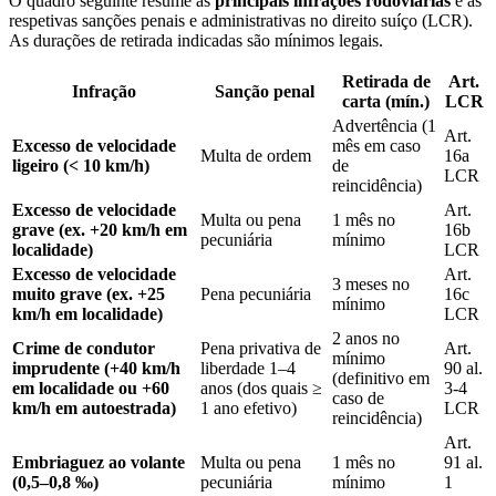
O quadro seguinte resume as
principais infrações rodoviárias
e as
respetivas sanções penais e administrativas no direito suíço (LCR).
As durações de retirada indicadas são mínimos legais.
Retirada de
Art.
Infração
Sanção penal
carta (mín.)
LCR
Advertência (1
Art.
Excesso de velocidade
mês em caso
Multa de ordem
16a
ligeiro (< 10 km/h)
de
LCR
reincidência)
Excesso de velocidade
Art.
Multa ou pena
1 mês no
grave (ex. +20 km/h em
16b
pecuniária
mínimo
localidade)
LCR
Excesso de velocidade
Art.
3 meses no
muito grave (ex. +25
Pena pecuniária
16c
mínimo
km/h em localidade)
LCR
2 anos no
Crime de condutor
Pena privativa de
Art.
mínimo
imprudente (+40 km/h
liberdade 1–4
90 al.
(definitivo em
em localidade ou +60
anos (dos quais ≥
3-4
caso de
km/h em autoestrada)
1 ano efetivo)
LCR
reincidência)
Art.
Embriaguez ao volante
Multa ou pena
1 mês no
91 al.
(0,5–0,8 ‰)
pecuniária
mínimo
1