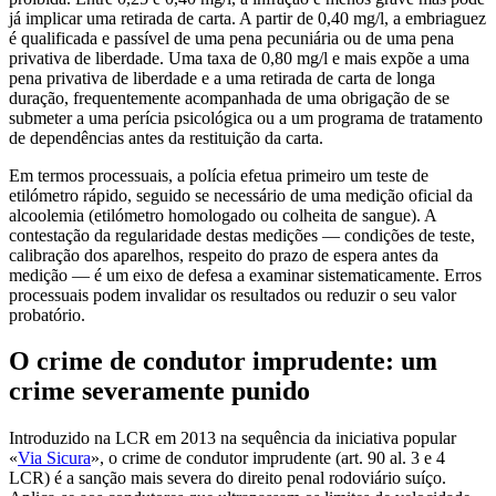
já implicar uma retirada de carta. A partir de 0,40 mg/l, a embriaguez
é qualificada e passível de uma pena pecuniária ou de uma pena
privativa de liberdade. Uma taxa de 0,80 mg/l e mais expõe a uma
pena privativa de liberdade e a uma retirada de carta de longa
duração, frequentemente acompanhada de uma obrigação de se
submeter a uma perícia psicológica ou a um programa de tratamento
de dependências antes da restituição da carta.
Em termos processuais, a polícia efetua primeiro um teste de
etilómetro rápido, seguido se necessário de uma medição oficial da
alcoolemia (etilómetro homologado ou colheita de sangue). A
contestação da regularidade destas medições — condições de teste,
calibração dos aparelhos, respeito do prazo de espera antes da
medição — é um eixo de defesa a examinar sistematicamente. Erros
processuais podem invalidar os resultados ou reduzir o seu valor
probatório.
O crime de condutor imprudente: um
crime severamente punido
Introduzido na LCR em 2013 na sequência da iniciativa popular
«
Via Sicura
», o crime de condutor imprudente (art. 90 al. 3 e 4
LCR) é a sanção mais severa do direito penal rodoviário suíço.