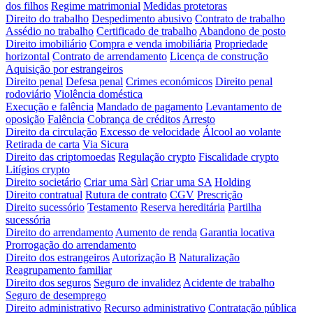
dos filhos
Regime matrimonial
Medidas protetoras
Direito do trabalho
Despedimento abusivo
Contrato de trabalho
Assédio no trabalho
Certificado de trabalho
Abandono de posto
Direito imobiliário
Compra e venda imobiliária
Propriedade
horizontal
Contrato de arrendamento
Licença de construção
Aquisição por estrangeiros
Direito penal
Defesa penal
Crimes económicos
Direito penal
rodoviário
Violência doméstica
Execução e falência
Mandado de pagamento
Levantamento de
oposição
Falência
Cobrança de créditos
Arresto
Direito da circulação
Excesso de velocidade
Álcool ao volante
Retirada de carta
Via Sicura
Direito das criptomoedas
Regulação crypto
Fiscalidade crypto
Litígios crypto
Direito societário
Criar uma Sàrl
Criar uma SA
Holding
Direito contratual
Rutura de contrato
CGV
Prescrição
Direito sucessório
Testamento
Reserva hereditária
Partilha
sucessória
Direito do arrendamento
Aumento de renda
Garantia locativa
Prorrogação do arrendamento
Direito dos estrangeiros
Autorização B
Naturalização
Reagrupamento familiar
Direito dos seguros
Seguro de invalidez
Acidente de trabalho
Seguro de desemprego
Direito administrativo
Recurso administrativo
Contratação pública