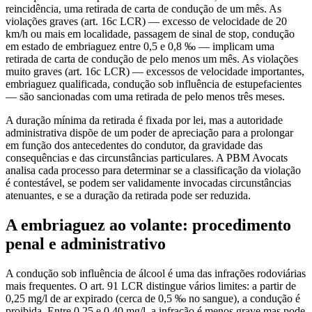
reincidência, uma retirada de carta de condução de um mês. As
violações graves (art. 16c LCR) — excesso de velocidade de 20
km/h ou mais em localidade, passagem de sinal de stop, condução
em estado de embriaguez entre 0,5 e 0,8 ‰ — implicam uma
retirada de carta de condução de pelo menos um mês. As violações
muito graves (art. 16c LCR) — excessos de velocidade importantes,
embriaguez qualificada, condução sob influência de estupefacientes
— são sancionadas com uma retirada de pelo menos três meses.
A duração mínima da retirada é fixada por lei, mas a autoridade
administrativa dispõe de um poder de apreciação para a prolongar
em função dos antecedentes do condutor, da gravidade das
consequências e das circunstâncias particulares. A PBM Avocats
analisa cada processo para determinar se a classificação da violação
é contestável, se podem ser validamente invocadas circunstâncias
atenuantes, e se a duração da retirada pode ser reduzida.
A embriaguez ao volante: procedimento
penal e administrativo
A condução sob influência de álcool é uma das infrações rodoviárias
mais frequentes. O art. 91 LCR distingue vários limites: a partir de
0,25 mg/l de ar expirado (cerca de 0,5 ‰ no sangue), a condução é
proibida. Entre 0,25 e 0,40 mg/l, a infração é menos grave mas pode