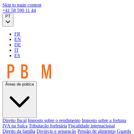
Skip to main content
+41 58 590 11 44
PT
FR
EN
DE
IT
ES
Áreas de prática
Direito fiscal
Imposto sobre o rendimento
Imposto sobre a fortuna
IVA na Suíça
Tributação forfetária
Fiscalidade internacional
Direito da família
Divórcio e separação
Pensão de alimentos
Guarda