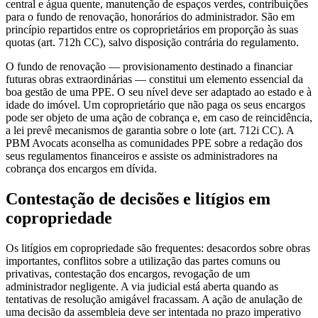
central e água quente, manutenção de espaços verdes, contribuições
para o fundo de renovação, honorários do administrador. São em
princípio repartidos entre os coproprietários em proporção às suas
quotas (art. 712h CC), salvo disposição contrária do regulamento.
O fundo de renovação — provisionamento destinado a financiar
futuras obras extraordinárias — constitui um elemento essencial da
boa gestão de uma PPE. O seu nível deve ser adaptado ao estado e à
idade do imóvel. Um coproprietário que não paga os seus encargos
pode ser objeto de uma ação de cobrança e, em caso de reincidência,
a lei prevê mecanismos de garantia sobre o lote (art. 712i CC). A
PBM Avocats aconselha as comunidades PPE sobre a redação dos
seus regulamentos financeiros e assiste os administradores na
cobrança dos encargos em dívida.
Contestação de decisões e litígios em
copropriedade
Os litígios em copropriedade são frequentes: desacordos sobre obras
importantes, conflitos sobre a utilização das partes comuns ou
privativas, contestação dos encargos, revogação de um
administrador negligente. A via judicial está aberta quando as
tentativas de resolução amigável fracassam. A ação de anulação de
uma decisão da assembleia deve ser intentada no prazo imperativo