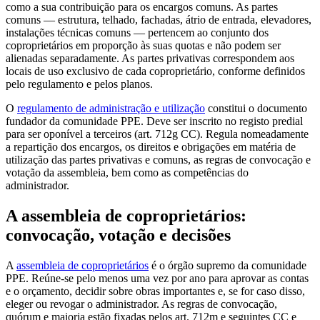
como a sua contribuição para os encargos comuns. As partes
comuns — estrutura, telhado, fachadas, átrio de entrada, elevadores,
instalações técnicas comuns — pertencem ao conjunto dos
coproprietários em proporção às suas quotas e não podem ser
alienadas separadamente. As partes privativas correspondem aos
locais de uso exclusivo de cada coproprietário, conforme definidos
pelo regulamento e pelos planos.
O
regulamento de administração e utilização
constitui o documento
fundador da comunidade PPE. Deve ser inscrito no registo predial
para ser oponível a terceiros (art. 712g CC). Regula nomeadamente
a repartição dos encargos, os direitos e obrigações em matéria de
utilização das partes privativas e comuns, as regras de convocação e
votação da assembleia, bem como as competências do
administrador.
A assembleia de coproprietários:
convocação, votação e decisões
A
assembleia de coproprietários
é o órgão supremo da comunidade
PPE. Reúne-se pelo menos uma vez por ano para aprovar as contas
e o orçamento, decidir sobre obras importantes e, se for caso disso,
eleger ou revogar o administrador. As regras de convocação,
quórum e maioria estão fixadas pelos art. 712m e seguintes CC e