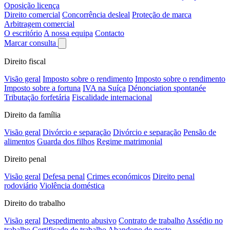
Oposição licença
Direito comercial
Concorrência desleal
Proteção de marca
Arbitragem comercial
O escritório
A nossa equipa
Contacto
Marcar consulta
Direito fiscal
Visão geral
Imposto sobre o rendimento
Imposto sobre o rendimento
Imposto sobre a fortuna
IVA na Suíça
Dénonciation spontanée
Tributação forfetária
Fiscalidade internacional
Direito da família
Visão geral
Divórcio e separação
Divórcio e separação
Pensão de
alimentos
Guarda dos filhos
Regime matrimonial
Direito penal
Visão geral
Defesa penal
Crimes económicos
Direito penal
rodoviário
Violência doméstica
Direito do trabalho
Visão geral
Despedimento abusivo
Contrato de trabalho
Assédio no
trabalho
Certificado de trabalho
Abandono de posto