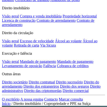
Direito imobiliário
Visão geral
Compra e venda imobiliária
Propriedade horizontal
Licença de construção
Contrato de arrendamento
Contrato de
arrendamento
Direito da circulação
Visão geral
Excesso de velocidade
Álcool ao volante
Álcool ao
volante
Retirada de carta
Via Sicura
Execução e falência
Visão geral
Mandado de pagamento
Mandado de pagamento
Levantamento de oposição
Falência
Cobrança de créditos
Outras áreas
Direito societário
Direito contratual
Direito sucessório
Direito do
arrendamento
Direito dos estrangeiros
Direito dos seguros
Direito
administrativo
Direito das criptomoedas
Direito comercial
O escritório
A nossa equipa
Contacto
Marcar consulta
Início
/
Direito imobiliário
/
Copropriedade e PPE na Suíça