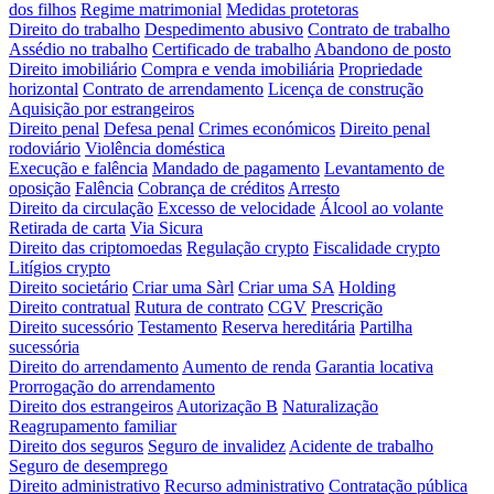
dos filhos
Regime matrimonial
Medidas protetoras
Direito do trabalho
Despedimento abusivo
Contrato de trabalho
Assédio no trabalho
Certificado de trabalho
Abandono de posto
Direito imobiliário
Compra e venda imobiliária
Propriedade
horizontal
Contrato de arrendamento
Licença de construção
Aquisição por estrangeiros
Direito penal
Defesa penal
Crimes económicos
Direito penal
rodoviário
Violência doméstica
Execução e falência
Mandado de pagamento
Levantamento de
oposição
Falência
Cobrança de créditos
Arresto
Direito da circulação
Excesso de velocidade
Álcool ao volante
Retirada de carta
Via Sicura
Direito das criptomoedas
Regulação crypto
Fiscalidade crypto
Litígios crypto
Direito societário
Criar uma Sàrl
Criar uma SA
Holding
Direito contratual
Rutura de contrato
CGV
Prescrição
Direito sucessório
Testamento
Reserva hereditária
Partilha
sucessória
Direito do arrendamento
Aumento de renda
Garantia locativa
Prorrogação do arrendamento
Direito dos estrangeiros
Autorização B
Naturalização
Reagrupamento familiar
Direito dos seguros
Seguro de invalidez
Acidente de trabalho
Seguro de desemprego
Direito administrativo
Recurso administrativo
Contratação pública