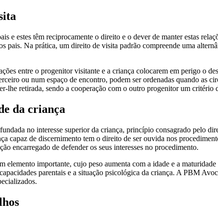
sita
ais e estes têm reciprocamente o direito e o dever de manter estas relaç
s pais. Na prática, um direito de visita padrão compreende uma alternân
lações entre o progenitor visitante e a criança colocarem em perigo o d
terceiro ou num espaço de encontro, podem ser ordenadas quando as cir
 ser-lhe retirada, sendo a cooperação com o outro progenitor um critério 
de da criança
 fundada no interesse superior da criança, princípio consagrado pelo dir
ça capaz de discernimento tem o direito de ser ouvida nos procedimento
ação encarregado de defender os seus interesses no procedimento.
 um elemento importante, cujo peso aumenta com a idade e a maturidade d
s capacidades parentais e a situação psicológica da criança. A PBM Avoc
ecializados.
lhos