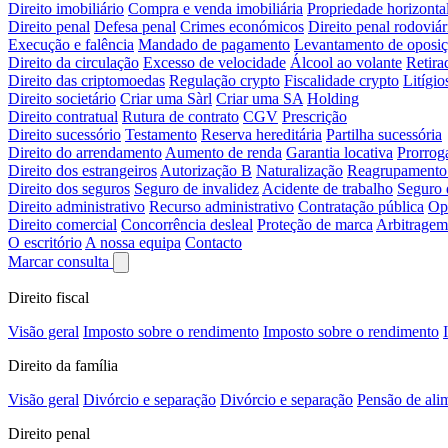
Direito imobiliário
Compra e venda imobiliária
Propriedade horizonta
Direito penal
Defesa penal
Crimes económicos
Direito penal rodoviár
Execução e falência
Mandado de pagamento
Levantamento de oposi
Direito da circulação
Excesso de velocidade
Álcool ao volante
Retira
Direito das criptomoedas
Regulação crypto
Fiscalidade crypto
Litígio
Direito societário
Criar uma Sàrl
Criar uma SA
Holding
Direito contratual
Rutura de contrato
CGV
Prescrição
Direito sucessório
Testamento
Reserva hereditária
Partilha sucessória
Direito do arrendamento
Aumento de renda
Garantia locativa
Prorrog
Direito dos estrangeiros
Autorização B
Naturalização
Reagrupamento 
Direito dos seguros
Seguro de invalidez
Acidente de trabalho
Seguro 
Direito administrativo
Recurso administrativo
Contratação pública
Op
Direito comercial
Concorrência desleal
Proteção de marca
Arbitragem
O escritório
A nossa equipa
Contacto
Marcar consulta
Direito fiscal
Visão geral
Imposto sobre o rendimento
Imposto sobre o rendimento
Direito da família
Visão geral
Divórcio e separação
Divórcio e separação
Pensão de ali
Direito penal