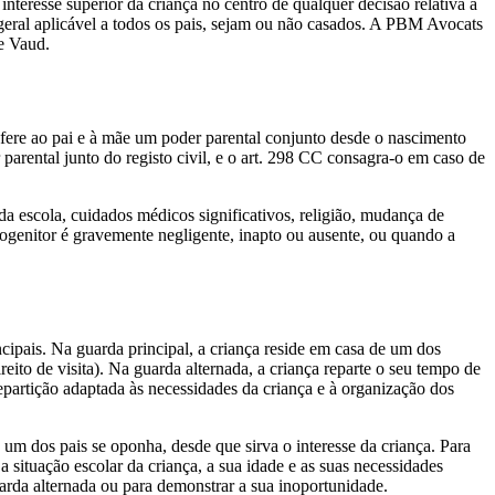
interesse superior da criança no centro de qualquer decisão relativa à
 geral aplicável a todos os pais, sejam ou não casados. A PBM Avocats
 e Vaud.
onfere ao pai e à mãe um poder parental conjunto desde o nascimento
parental junto do registo civil, e o art. 298 CC consagra-o em caso de
da escola, cuidados médicos significativos, religião, mudança de
ogenitor é gravemente negligente, inapto ou ausente, ou quando a
incipais. Na guarda principal, a criança reside em casa de um dos
eito de visita). Na guarda alternada, a criança reparte o seu tempo de
epartição adaptada às necessidades da criança e à organização dos
um dos pais se oponha, desde que sirva o interesse da criança. Para
 situação escolar da criança, a sua idade e as suas necessidades
arda alternada ou para demonstrar a sua inoportunidade.