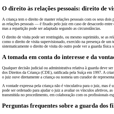
O direito às relações pessoais: direito de vi
A criança tem o direito de manter relações pessoais com os seus dois p
as relações pessoais — é fixado pelo juiz em caso de desacordo entre o
mas a repartição pode ser adaptada segundo as circunstâncias.
O direito de visita pode ser restringido, ou mesmo suprimido, se as re
como o direito de visita supervisionado, exercido na presença de um 
sistematicamente o direito de visita do outro pode ver a guarda física
A tomada em conta do interesse e da vonta
Qualquer decisão judicial ou administrativa relativa à guarda deve ser
dos Direitos da Criança (CDE), ratificada pela Suíça em 1997. A crian
o juiz ouve diretamente a criança ou nomeia um curador de represent
A vontade expressa pela criança não é vinculativa para o juiz, mas é
pode ser ordenado para ajudar o juiz a avaliar os vínculos afetivos, a
transmitida no procedimento, em colaboração com os profissionais esp
Perguntas frequentes sobre a guarda dos fi