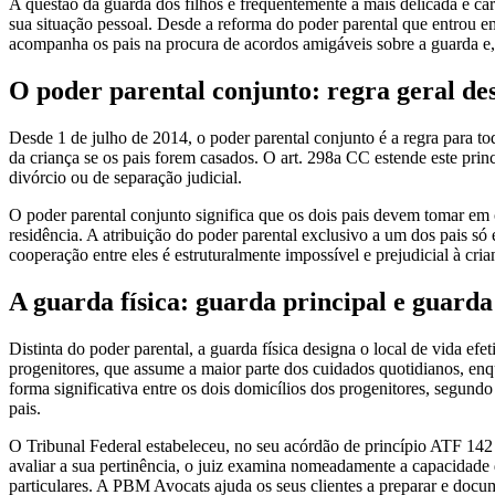
A questão da guarda dos filhos é frequentemente a mais delicada e 
sua situação pessoal. Desde a reforma do poder parental que entrou e
acompanha os pais na procura de acordos amigáveis sobre a guarda e, e
O poder parental conjunto: regra geral de
Desde 1 de julho de 2014, o poder parental conjunto é a regra para t
da criança se os pais forem casados. O art. 298a CC estende este prin
divórcio ou de separação judicial.
O poder parental conjunto significa que os dois pais devem tomar em c
residência. A atribuição do poder parental exclusivo a um dos pais s
cooperação entre eles é estruturalmente impossível e prejudicial à cria
A guarda física: guarda principal e guarda
Distinta do poder parental, a guarda física designa o local de vida ef
progenitores, que assume a maior parte dos cuidados quotidianos, enqua
forma significativa entre os dois domicílios dos progenitores, segun
pais.
O Tribunal Federal estabeleceu, no seu acórdão de princípio ATF 142 
avaliar a sua pertinência, o juiz examina nomeadamente a capacidade d
particulares. A PBM Avocats ajuda os seus clientes a preparar e docu