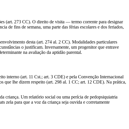
ões (art. 273 CC). O direito de visita — termo corrente para designar
cia de fins de semana, uma parte das férias escolares e dos feriados,
esenvolvimento desta (art. 274 al. 2 CC). Modalidades particulares
cunstâncias o justificam. Inversamente, um progenitor que entrave
determinante na avaliação da aptidão parental.
eito interno (art. 11 Cst.; art. 3 CDE) e pela Convenção Internacional
s que lhe dizem respeito (art. 298 al. 1 CC; art. 12 CDE). Na prática,
a criança. Um relatório social ou uma perícia de pedopsiquiatria
ats zela para que a voz da criança seja ouvida e corretamente