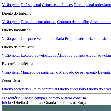
Visão geral
Defesa penal
Crimes económicos
Direito penal rodoviário
Direito do trabalho
Visão geral
Despedimento abusivo
Contrato de trabalho
Assédio no t
Direito imobiliário
Visão geral
Compra e venda imobiliária
Propriedade horizontal
Licen
Direito da circulação
Visão geral
Excesso de velocidade
Álcool ao volante
Álcool ao volan
Execução e falência
Visão geral
Mandado de pagamento
Mandado de pagamento
Levanta
Outras áreas
Direito societário
Direito contratual
Direito sucessório
Direito do arr
O escritório
A nossa equipa
Contacto
Marcar consulta
Início
/
Direito da família
/
Guarda dos filhos na Suíça