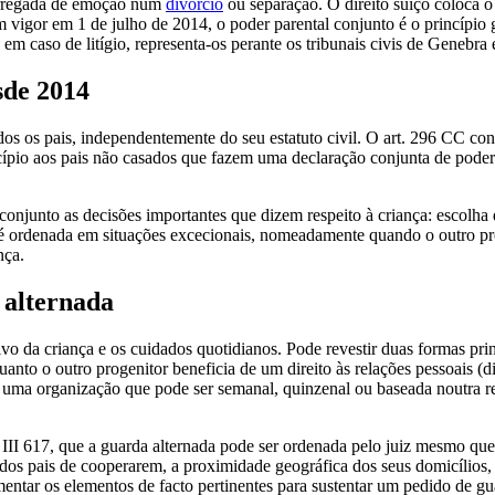
carregada de emoção num
divórcio
ou separação. O direito suíço coloca o 
m vigor em 1 de julho de 2014, o poder parental conjunto é o princípio
m caso de litígio, representa-os perante os tribunais civis de Genebra
sde 2014
odos os pais, independentemente do seu estatuto civil. O art. 296 CC c
cípio aos pais não casados que fazem uma declaração conjunta de poder 
onjunto as decisões importantes que dizem respeito à criança: escolha 
ó é ordenada em situações excecionais, nomeadamente quando o outro pr
nça.
 alternada
etivo da criança e os cuidados quotidianos. Pode revestir duas formas pr
nto o outro progenitor beneficia de um direito às relações pessoais (dir
do uma organização que pode ser semanal, quinzenal ou baseada noutra r
III 617, que a guarda alternada pode ser ordenada pelo juiz mesmo que 
os pais de cooperarem, a proximidade geográfica dos seus domicílios, a
mentar os elementos de facto pertinentes para sustentar um pedido de gu