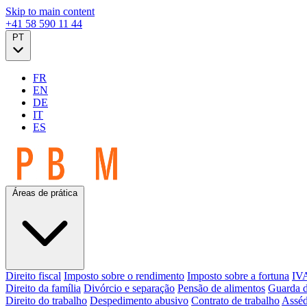
Skip to main content
+41 58 590 11 44
PT
FR
EN
DE
IT
ES
Áreas de prática
Direito fiscal
Imposto sobre o rendimento
Imposto sobre a fortuna
IVA
Direito da família
Divórcio e separação
Pensão de alimentos
Guarda d
Direito do trabalho
Despedimento abusivo
Contrato de trabalho
Asséd