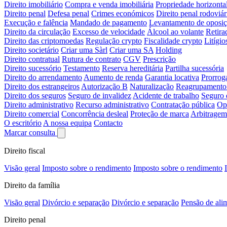
Direito imobiliário
Compra e venda imobiliária
Propriedade horizonta
Direito penal
Defesa penal
Crimes económicos
Direito penal rodoviár
Execução e falência
Mandado de pagamento
Levantamento de oposi
Direito da circulação
Excesso de velocidade
Álcool ao volante
Retira
Direito das criptomoedas
Regulação crypto
Fiscalidade crypto
Litígio
Direito societário
Criar uma Sàrl
Criar uma SA
Holding
Direito contratual
Rutura de contrato
CGV
Prescrição
Direito sucessório
Testamento
Reserva hereditária
Partilha sucessória
Direito do arrendamento
Aumento de renda
Garantia locativa
Prorrog
Direito dos estrangeiros
Autorização B
Naturalização
Reagrupamento 
Direito dos seguros
Seguro de invalidez
Acidente de trabalho
Seguro 
Direito administrativo
Recurso administrativo
Contratação pública
Op
Direito comercial
Concorrência desleal
Proteção de marca
Arbitragem
O escritório
A nossa equipa
Contacto
Marcar consulta
Direito fiscal
Visão geral
Imposto sobre o rendimento
Imposto sobre o rendimento
Direito da família
Visão geral
Divórcio e separação
Divórcio e separação
Pensão de ali
Direito penal