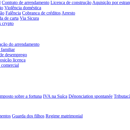
l
Contrato de arrendamento
Licença de construção
Aquisição por estran
io
Violência doméstica
ção
Falência
Cobrança de créditos
Arresto
da de carta
Via Sicura
s crypto
ação do arrendamento
familiar
de desemprego
osição licença
 comercial
Imposto sobre a fortuna
IVA na Suíça
Dénonciation spontanée
Tributaçã
mentos
Guarda dos filhos
Regime matrimonial