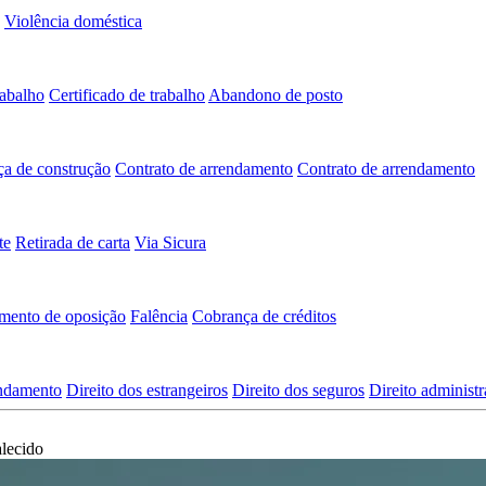
Violência doméstica
rabalho
Certificado de trabalho
Abandono de posto
ça de construção
Contrato de arrendamento
Contrato de arrendamento
te
Retirada de carta
Via Sicura
mento de oposição
Falência
Cobrança de créditos
endamento
Direito dos estrangeiros
Direito dos seguros
Direito administr
alecido