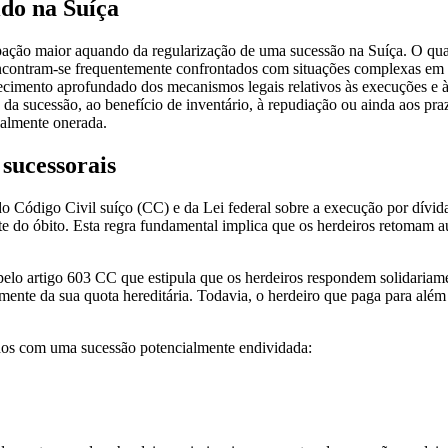
ido na Suíça
ação maior aquando da regularização de uma sucessão na Suíça. O quadr
encontram-se frequentemente confrontados com situações complexas em 
ecimento aprofundado dos mecanismos legais relativos às execuções e às
 da sucessão, ao benefício de inventário, à repudiação ou ainda aos pra
ialmente onerada.
 sucessorais
do Código Civil suíço (CC) e da Lei federal sobre a execução por dívid
nte do óbito. Esta regra fundamental implica que os herdeiros retomam a
 pelo artigo 603 CC que estipula que os herdeiros respondem solidariamen
mente da sua quota hereditária. Todavia, o herdeiro que paga para além 
tados com uma sucessão potencialmente endividada: