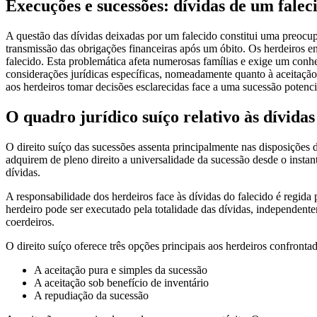
Execuções e sucessões: dívidas de um falec
A questão das dívidas deixadas por um falecido constitui uma preocup
transmissão das obrigações financeiras após um óbito. Os herdeiros 
falecido. Esta problemática afeta numerosas famílias e exige um conh
considerações jurídicas específicas, nomeadamente quanto à aceitação
aos herdeiros tomar decisões esclarecidas face a uma sucessão potenc
O quadro jurídico suíço relativo às dívidas
O direito suíço das sucessões assenta principalmente nas disposições 
adquirem de pleno direito a universalidade da sucessão desde o insta
dívidas.
A responsabilidade dos herdeiros face às dívidas do falecido é regida
herdeiro pode ser executado pela totalidade das dívidas, independente
coerdeiros.
O direito suíço oferece três opções principais aos herdeiros confron
A aceitação pura e simples da sucessão
A aceitação sob benefício de inventário
A repudiação da sucessão