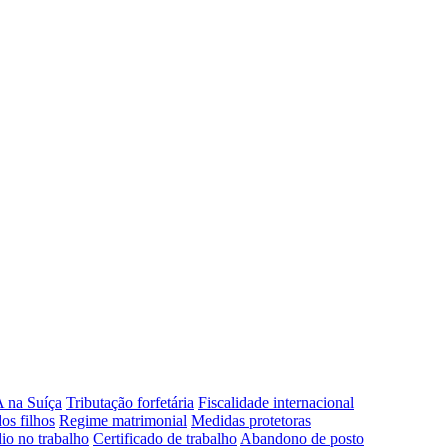
 na Suíça
Tributação forfetária
Fiscalidade internacional
os filhos
Regime matrimonial
Medidas protetoras
io no trabalho
Certificado de trabalho
Abandono de posto