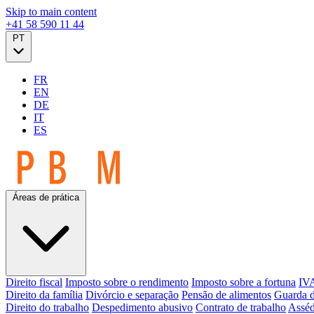
Skip to main content
+41 58 590 11 44
PT
FR
EN
DE
IT
ES
Áreas de prática
Direito fiscal
Imposto sobre o rendimento
Imposto sobre a fortuna
IVA
Direito da família
Divórcio e separação
Pensão de alimentos
Guarda d
Direito do trabalho
Despedimento abusivo
Contrato de trabalho
Asséd