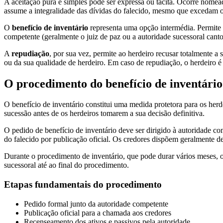
A aceitação pura e simples pode ser expressa ou tácita. Ocorre nomea
assume a integralidade das dívidas do falecido, mesmo que excedam o 
O
benefício de inventário
representa uma opção intermédia. Permite ao
competente (geralmente o juiz de paz ou a autoridade sucessoral cant
A
repudiação
, por sua vez, permite ao herdeiro recusar totalmente 
ou da sua qualidade de herdeiro. Em caso de repudiação, o herdeiro é
O procedimento do benefício de inventário 
O benefício de inventário constitui uma medida protetora para os her
sucessão antes de os herdeiros tomarem a sua decisão definitiva.
O pedido de benefício de inventário deve ser dirigido à autoridade 
do falecido por publicação oficial. Os credores dispõem geralmente de
Durante o procedimento de inventário, que pode durar vários meses, o
sucessoral até ao final do procedimento.
Etapas fundamentais do procedimento
Pedido formal junto da autoridade competente
Publicação oficial para a chamada aos credores
Recenseamento dos ativos e passivos pela autoridade