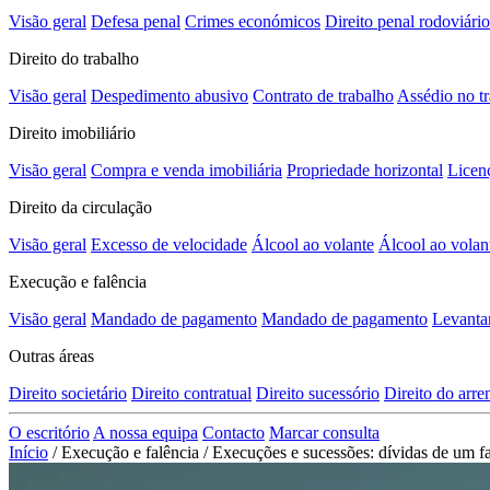
Visão geral
Defesa penal
Crimes económicos
Direito penal rodoviário
Direito do trabalho
Visão geral
Despedimento abusivo
Contrato de trabalho
Assédio no t
Direito imobiliário
Visão geral
Compra e venda imobiliária
Propriedade horizontal
Licen
Direito da circulação
Visão geral
Excesso de velocidade
Álcool ao volante
Álcool ao volan
Execução e falência
Visão geral
Mandado de pagamento
Mandado de pagamento
Levanta
Outras áreas
Direito societário
Direito contratual
Direito sucessório
Direito do arr
O escritório
A nossa equipa
Contacto
Marcar consulta
Início
/
Execução e falência
/
Execuções e sucessões: dívidas de um f