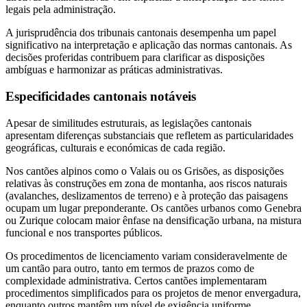
legais pela administração.
A jurisprudência dos tribunais cantonais desempenha um papel
significativo na interpretação e aplicação das normas cantonais. As
decisões proferidas contribuem para clarificar as disposições
ambíguas e harmonizar as práticas administrativas.
Especificidades cantonais notáveis
Apesar de similitudes estruturais, as legislações cantonais
apresentam diferenças substanciais que refletem as particularidades
geográficas, culturais e económicas de cada região.
Nos cantões alpinos como o Valais ou os Grisões, as disposições
relativas às construções em zona de montanha, aos riscos naturais
(avalanches, deslizamentos de terreno) e à proteção das paisagens
ocupam um lugar preponderante. Os cantões urbanos como Genebra
ou Zurique colocam maior ênfase na densificação urbana, na mistura
funcional e nos transportes públicos.
Os procedimentos de licenciamento variam consideravelmente de
um cantão para outro, tanto em termos de prazos como de
complexidade administrativa. Certos cantões implementaram
procedimentos simplificados para os projetos de menor envergadura,
enquanto outros mantêm um nível de exigência uniforme