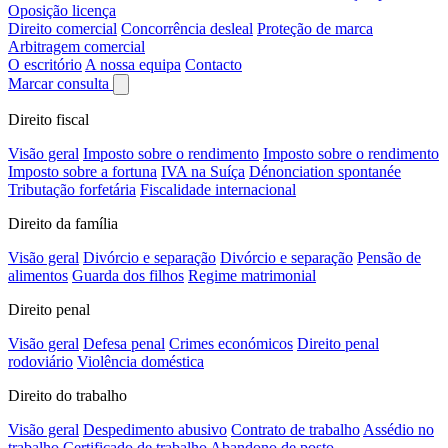
Oposição licença
Direito comercial
Concorrência desleal
Proteção de marca
Arbitragem comercial
O escritório
A nossa equipa
Contacto
Marcar consulta
Direito fiscal
Visão geral
Imposto sobre o rendimento
Imposto sobre o rendimento
Imposto sobre a fortuna
IVA na Suíça
Dénonciation spontanée
Tributação forfetária
Fiscalidade internacional
Direito da família
Visão geral
Divórcio e separação
Divórcio e separação
Pensão de
alimentos
Guarda dos filhos
Regime matrimonial
Direito penal
Visão geral
Defesa penal
Crimes económicos
Direito penal
rodoviário
Violência doméstica
Direito do trabalho
Visão geral
Despedimento abusivo
Contrato de trabalho
Assédio no
trabalho
Certificado de trabalho
Abandono de posto