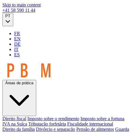
Skip to main content
+41 58 590 11 44
PT
FR
EN
DE
IT
ES
Áreas de prática
Direito fiscal
Imposto sobre o rendimento
Imposto sobre a fortuna
IVA na Suíça
Tributação forfetária
Fiscalidade internacional
Direito da família
Divórcio e separação
Pensão de alimentos
Guarda