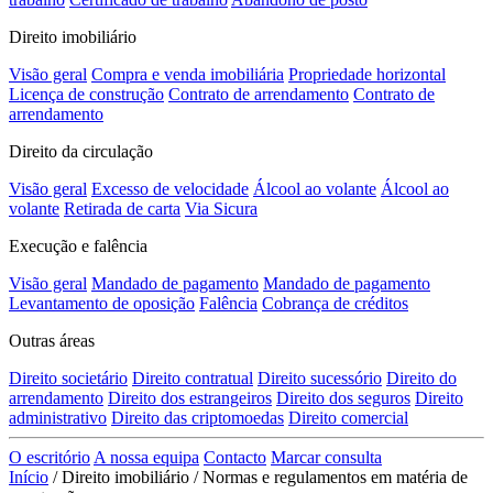
Direito imobiliário
Visão geral
Compra e venda imobiliária
Propriedade horizontal
Licença de construção
Contrato de arrendamento
Contrato de
arrendamento
Direito da circulação
Visão geral
Excesso de velocidade
Álcool ao volante
Álcool ao
volante
Retirada de carta
Via Sicura
Execução e falência
Visão geral
Mandado de pagamento
Mandado de pagamento
Levantamento de oposição
Falência
Cobrança de créditos
Outras áreas
Direito societário
Direito contratual
Direito sucessório
Direito do
arrendamento
Direito dos estrangeiros
Direito dos seguros
Direito
administrativo
Direito das criptomoedas
Direito comercial
O escritório
A nossa equipa
Contacto
Marcar consulta
Início
/
Direito imobiliário
/
Normas e regulamentos em matéria de