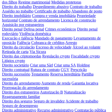
dos filhos
Regime matrimonial
Medidas protetoras
Direito do trabalho
Despedimento abusivo
Contrato de trabalho
Assédio no trabalho
Certificado de trabalho
Abandono de posto
Direito imobiliário
Compra e venda imobiliária
Propriedade
horizontal
Contrato de arrendamento
Licença de construção
Aquisição por estrangeiros
Direito penal
Defesa penal
Crimes económicos
Direito penal
rodoviário
Violência doméstica
Execução e falência
Mandado de pagamento
Levantamento de
oposição
Falência
Cobrança de créditos
Arresto
Direito da circulação
Excesso de velocidade
Álcool ao volante
Retirada de carta
Via Sicura
Direito das criptomoedas
Regulação crypto
Fiscalidade crypto
Litígios crypto
Direito societário
Criar uma Sàrl
Criar uma SA
Holding
Direito contratual
Rutura de contrato
CGV
Prescrição
Direito sucessório
Testamento
Reserva hereditária
Partilha
sucessória
Direito do arrendamento
Aumento de renda
Garantia locativa
Prorrogação do arrendamento
Direito dos estrangeiros
Autorização B
Naturalização
Reagrupamento familiar
Direito dos seguros
Seguro de invalidez
Acidente de trabalho
Seguro de desemprego
Direito administrativo
Recurso administrativo
Contratação pública