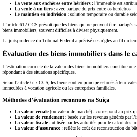
La
vente aux enchères entre héritiers
: l’immeuble est attribu
La
vente à un tiers
: avec partage du prix entre os herdeiros
Le
maintien en indivision
: solution temporaire ou durable se
L’article 612 CCS prévoit que les biens qui ne peuvent être partagés sa
biens immobiliers, souvent difficiles à diviser physiquement.
La jurisprudence du Tribunal Federal a précisé ces règles au fil du te
Évaluation des biens immobiliers dans le c
L’estimation correcte de la valeur des biens immobiliers constitue une
répondant à des situations spécifiques.
Selon l’article 617 CCS, les biens sont en principe estimés à leur va
immeubles à vocation agricole ou les entreprises familiales.
Méthodes d’évaluation reconnues na Suíça
La
valeur vénale
(ou valeur de marché) : correspond au prix qu
La
valeur de rendement
: basée sur les revenus générés par l
La
valeur fiscale
: utilisée par les autorités pour le calcul des 
La
valeur d’assurance
: reflète le coût de reconstruction du bâ