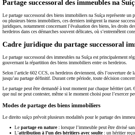
Partage successoral des immeubles na Suí
Le partage successoral des biens immobiliers na Suíça représente un p
ou plusieurs biens immobiliers, ces derniers intègrent la masse success
juridiques, notamment concernant l’évaluation des biens, les droits des 
herdeiros dans ces démarches souvent délicates, où s’entremêlent consi
Cadre juridique du partage successoral im
Le partage successoral des immeubles na Suíça est principalement régi 
gouvernant la répartition des biens immobiliers entre os herdeiros.
Selon l’article 602 CCS, os herdeiros deviennent, dès l’ouverture de 
jusqu’au partage définitif. Durant cette période, toute décision concer
Le partage peut être demandé à tout moment par chaque héritier (art. 6
que nul ne peut contester, même si le moment choisi pour l’exercer peut
Modes de partage des biens immobiliers
Le direito suíço prévoit plusieurs modalités pour le partage des immeu
Le
partage en nature
: lorsque l’immeuble peut être divisé san
L’
attribution à l’un des héritiers avec soulte
: un héritier reç