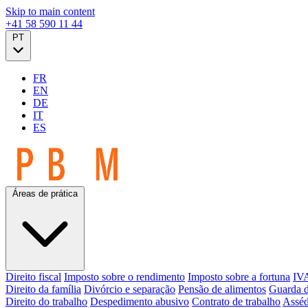
Skip to main content
+41 58 590 11 44
PT
FR
EN
DE
IT
ES
Áreas de prática
Direito fiscal
Imposto sobre o rendimento
Imposto sobre a fortuna
IVA
Direito da família
Divórcio e separação
Pensão de alimentos
Guarda d
Direito do trabalho
Despedimento abusivo
Contrato de trabalho
Asséd