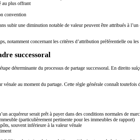
é au plus offrant
lon convention
ns subir une diminution notable de valeur peuvent être attribués à l’un de
mps, notamment concernant les critères d’attribution préférentielle ou l
adre successoral
 étape déterminante du processus de partage successoral. En direito suíç
leur vénale au moment du partage. Cette règle générale connaît toutefois
’un acquéreur serait prêt à payer dans des conditions normales de mar
’immeuble (particulièrement pertinente pour les immeubles de rapport)
impôts, souvent inférieure à la valeur vénale
timent