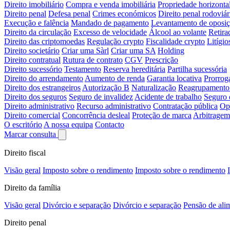
Direito imobiliário
Compra e venda imobiliária
Propriedade horizonta
Direito penal
Defesa penal
Crimes económicos
Direito penal rodoviár
Execução e falência
Mandado de pagamento
Levantamento de oposi
Direito da circulação
Excesso de velocidade
Álcool ao volante
Retira
Direito das criptomoedas
Regulação crypto
Fiscalidade crypto
Litígio
Direito societário
Criar uma Sàrl
Criar uma SA
Holding
Direito contratual
Rutura de contrato
CGV
Prescrição
Direito sucessório
Testamento
Reserva hereditária
Partilha sucessória
Direito do arrendamento
Aumento de renda
Garantia locativa
Prorrog
Direito dos estrangeiros
Autorização B
Naturalização
Reagrupamento 
Direito dos seguros
Seguro de invalidez
Acidente de trabalho
Seguro 
Direito administrativo
Recurso administrativo
Contratação pública
Op
Direito comercial
Concorrência desleal
Proteção de marca
Arbitragem
O escritório
A nossa equipa
Contacto
Marcar consulta
Direito fiscal
Visão geral
Imposto sobre o rendimento
Imposto sobre o rendimento
Direito da família
Visão geral
Divórcio e separação
Divórcio e separação
Pensão de ali
Direito penal