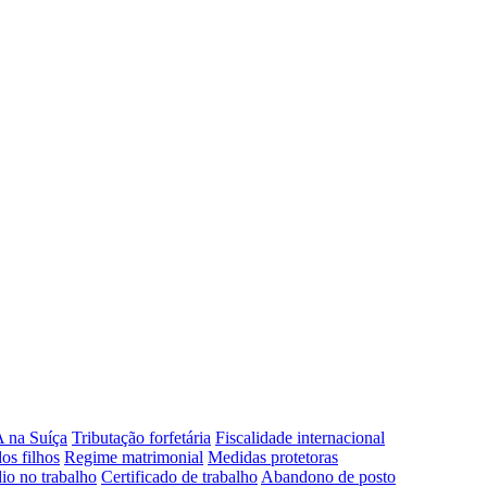
 na Suíça
Tributação forfetária
Fiscalidade internacional
os filhos
Regime matrimonial
Medidas protetoras
io no trabalho
Certificado de trabalho
Abandono de posto