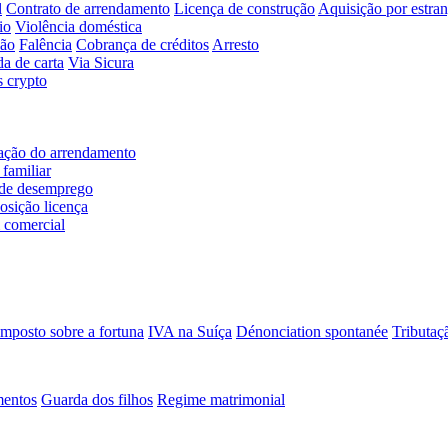
l
Contrato de arrendamento
Licença de construção
Aquisição por estran
io
Violência doméstica
ção
Falência
Cobrança de créditos
Arresto
da de carta
Via Sicura
s crypto
ação do arrendamento
familiar
de desemprego
osição licença
 comercial
Imposto sobre a fortuna
IVA na Suíça
Dénonciation spontanée
Tributaçã
mentos
Guarda dos filhos
Regime matrimonial