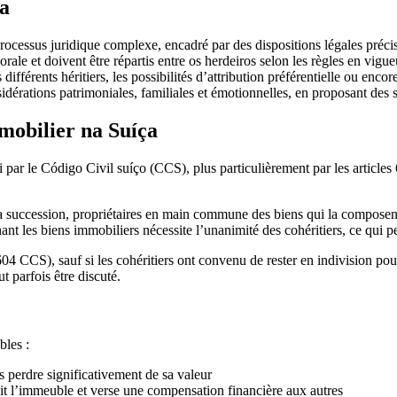
ça
rocessus juridique complexe, encadré par des dispositions légales préc
orale et doivent être répartis entre os herdeiros selon les règles en vig
différents héritiers, les possibilités d’attribution préférentielle ou enc
dérations patrimoniales, familiales et émotionnelles, en proposant des s
mobilier na Suíça
par le Código Civil suíço (CCS), plus particulièrement par les articles
la succession, propriétaires en main commune des biens qui la composen
nant les biens immobiliers nécessite l’unanimité des cohéritiers, ce qui 
04 CCS), sauf si les cohéritiers ont convenu de rester en indivision pou
 parfois être discuté.
bles :
s perdre significativement de sa valeur
oit l’immeuble et verse une compensation financière aux autres