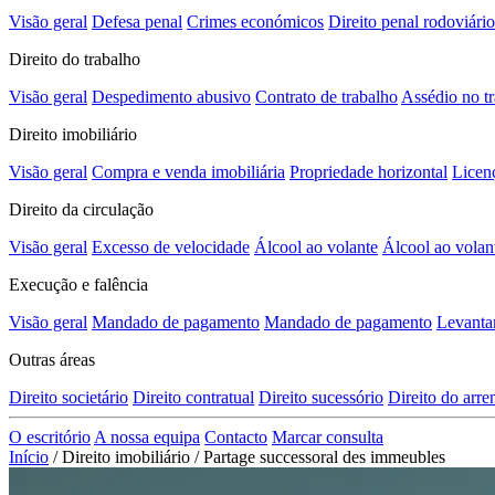
Visão geral
Defesa penal
Crimes económicos
Direito penal rodoviário
Direito do trabalho
Visão geral
Despedimento abusivo
Contrato de trabalho
Assédio no t
Direito imobiliário
Visão geral
Compra e venda imobiliária
Propriedade horizontal
Licen
Direito da circulação
Visão geral
Excesso de velocidade
Álcool ao volante
Álcool ao volan
Execução e falência
Visão geral
Mandado de pagamento
Mandado de pagamento
Levanta
Outras áreas
Direito societário
Direito contratual
Direito sucessório
Direito do arr
O escritório
A nossa equipa
Contacto
Marcar consulta
Início
/
Direito imobiliário
/
Partage successoral des immeubles