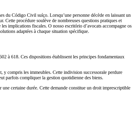
ises du Código Civil suíço. Lorsqu’une personne décède en laissant un
ueur. Cette procédure soulève de nombreuses questions pratiques et
ore les implications fiscales. O nosso escritório d’avocats accompagne os
olutions adaptées à chaque situation spécifique.
 602 à 618. Ces dispositions établissent les principes fondamentaux
t, y compris les immeubles. Cette indivision successorale perdure
peut parfois compliquer la gestion quotidienne des biens.
r une certaine durée. Cette demande constitue un droit imprescriptible