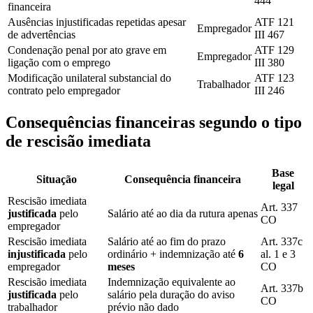
444
financeira
Ausências injustificadas repetidas apesar
ATF 121
Empregador
de advertências
III 467
Condenação penal por ato grave em
ATF 129
Empregador
ligação com o emprego
III 380
Modificação unilateral substancial do
ATF 123
Trabalhador
contrato pelo empregador
III 246
Consequências financeiras segundo o tipo
de rescisão imediata
Base
Situação
Consequência financeira
legal
Rescisão imediata
Art. 337
justificada
pelo
Salário até ao dia da rutura apenas
CO
empregador
Rescisão imediata
Salário até ao fim do prazo
Art. 337c
injustificada
pelo
ordinário + indemnização até
6
al. 1 e 3
empregador
meses
CO
Rescisão imediata
Indemnização equivalente ao
Art. 337b
justificada
pelo
salário pela duração do aviso
CO
trabalhador
prévio não dado