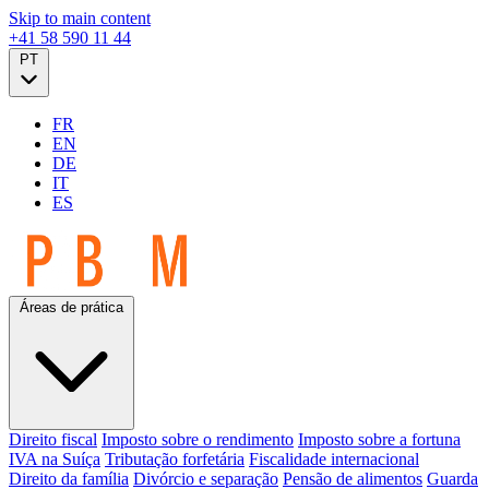
Skip to main content
+41 58 590 11 44
PT
FR
EN
DE
IT
ES
Áreas de prática
Direito fiscal
Imposto sobre o rendimento
Imposto sobre a fortuna
IVA na Suíça
Tributação forfetária
Fiscalidade internacional
Direito da família
Divórcio e separação
Pensão de alimentos
Guarda