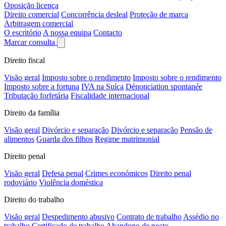
Oposição licença
Direito comercial
Concorrência desleal
Proteção de marca
Arbitragem comercial
O escritório
A nossa equipa
Contacto
Marcar consulta
Direito fiscal
Visão geral
Imposto sobre o rendimento
Imposto sobre o rendimento
Imposto sobre a fortuna
IVA na Suíça
Dénonciation spontanée
Tributação forfetária
Fiscalidade internacional
Direito da família
Visão geral
Divórcio e separação
Divórcio e separação
Pensão de
alimentos
Guarda dos filhos
Regime matrimonial
Direito penal
Visão geral
Defesa penal
Crimes económicos
Direito penal
rodoviário
Violência doméstica
Direito do trabalho
Visão geral
Despedimento abusivo
Contrato de trabalho
Assédio no
trabalho
Certificado de trabalho
Abandono de posto