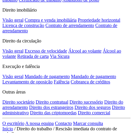
Direito imobiliário
Visão geral
Compra e venda imobiliária
Propriedade horizontal
Licença de construção
Contrato de arrendamento
Contrato de
arrendamento
Direito da circulação
Visão geral
Excesso de velocidade
Álcool ao volante
Álcool ao
volante
Retirada de carta
Via Sicura
Execução e falência
Visão geral
Mandado de pagamento
Mandado de pagamento
Levantamento de oposição
Falência
Cobrança de créditos
Outras áreas
Direito societário
Direito contratual
Direito sucessório
Direito do
arrendamento
Direito dos estrangeiros
Direito dos seguros
Direito
administrativo
Direito das criptomoedas
Direito comercial
O escritório
A nossa equipa
Contacto
Marcar consulta
Início
/
Direito do trabalho
/
Rescisão imediata do contrato de