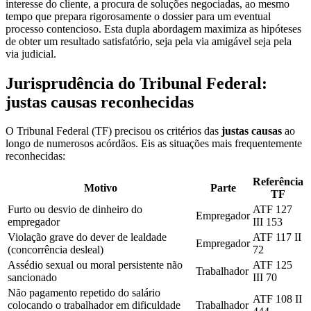
interesse do cliente, a procura de soluções negociadas, ao mesmo
tempo que prepara rigorosamente o dossier para um eventual
processo contencioso. Esta dupla abordagem maximiza as hipóteses
de obter um resultado satisfatório, seja pela via amigável seja pela
via judicial.
Jurisprudência do Tribunal Federal:
justas causas reconhecidas
O Tribunal Federal (TF) precisou os critérios das
justas causas
ao
longo de numerosos acórdãos. Eis as situações mais frequentemente
reconhecidas:
Referência
Motivo
Parte
TF
Furto ou desvio de dinheiro do
ATF 127
Empregador
empregador
III 153
Violação grave do dever de lealdade
ATF 117 II
Empregador
(concorrência desleal)
72
Assédio sexual ou moral persistente não
ATF 125
Trabalhador
sancionado
III 70
Não pagamento repetido do salário
ATF 108 II
colocando o trabalhador em dificuldade
Trabalhador