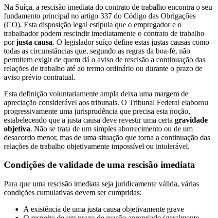
Na Suíça, a rescisão imediata do contrato de trabalho encontra o seu
fundamento principal no artigo 337 do Código das Obrigações
(CO). Esta disposição legal estipula que o empregador e o
trabalhador podem rescindir imediatamente o contrato de trabalho
por
justa causa
. O legislador suíço define estas justas causas como
todas as circunstâncias que, segundo as regras da boa-fé, não
permitem exigir de quem dá o aviso de rescisão a continuação das
relações de trabalho até ao termo ordinário ou durante o prazo de
aviso prévio contratual.
Esta definição voluntariamente ampla deixa uma margem de
apreciação considerável aos tribunais. O Tribunal Federal elaborou
progressivamente uma jurisprudência que precisa esta noção,
estabelecendo que a justa causa deve revestir uma certa
gravidade
objetiva
. Não se trata de um simples aborrecimento ou de um
desacordo menor, mas de uma situação que torna a continuação das
relações de trabalho objetivamente impossível ou intolerável.
Condições de validade de uma rescisão imediata
Para que uma rescisão imediata seja juridicamente válida, várias
condições cumulativas devem ser cumpridas:
A existência de uma justa causa objetivamente grave
O respeito de um prazo de reação apropriado (geralmente