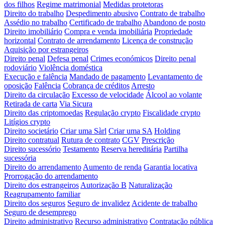
dos filhos
Regime matrimonial
Medidas protetoras
Direito do trabalho
Despedimento abusivo
Contrato de trabalho
Assédio no trabalho
Certificado de trabalho
Abandono de posto
Direito imobiliário
Compra e venda imobiliária
Propriedade
horizontal
Contrato de arrendamento
Licença de construção
Aquisição por estrangeiros
Direito penal
Defesa penal
Crimes económicos
Direito penal
rodoviário
Violência doméstica
Execução e falência
Mandado de pagamento
Levantamento de
oposição
Falência
Cobrança de créditos
Arresto
Direito da circulação
Excesso de velocidade
Álcool ao volante
Retirada de carta
Via Sicura
Direito das criptomoedas
Regulação crypto
Fiscalidade crypto
Litígios crypto
Direito societário
Criar uma Sàrl
Criar uma SA
Holding
Direito contratual
Rutura de contrato
CGV
Prescrição
Direito sucessório
Testamento
Reserva hereditária
Partilha
sucessória
Direito do arrendamento
Aumento de renda
Garantia locativa
Prorrogação do arrendamento
Direito dos estrangeiros
Autorização B
Naturalização
Reagrupamento familiar
Direito dos seguros
Seguro de invalidez
Acidente de trabalho
Seguro de desemprego
Direito administrativo
Recurso administrativo
Contratação pública