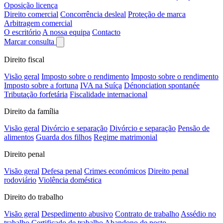
Oposição licença
Direito comercial
Concorrência desleal
Proteção de marca
Arbitragem comercial
O escritório
A nossa equipa
Contacto
Marcar consulta
Direito fiscal
Visão geral
Imposto sobre o rendimento
Imposto sobre o rendimento
Imposto sobre a fortuna
IVA na Suíça
Dénonciation spontanée
Tributação forfetária
Fiscalidade internacional
Direito da família
Visão geral
Divórcio e separação
Divórcio e separação
Pensão de
alimentos
Guarda dos filhos
Regime matrimonial
Direito penal
Visão geral
Defesa penal
Crimes económicos
Direito penal
rodoviário
Violência doméstica
Direito do trabalho
Visão geral
Despedimento abusivo
Contrato de trabalho
Assédio no
trabalho
Certificado de trabalho
Abandono de posto