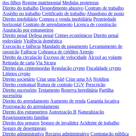
dos filhos
Regime matrimonial
Medidas protetoras
Direito do trabalho
Despedimento abusivo
Contrato de trabalho
Assédio no trabalho
Certificado de trabalho
Abandono de posto
Direito imobiliário
Compra e venda imobiliária
Propriedade
horizontal
Contrato de arrendamento
Licença de construção
Aquisição por estrangeiros
Direito penal
Defesa penal
Crimes económicos
Direito penal
rodoviário
Violência doméstica
Execução e falência
Mandado de pagamento
Levantamento de
oposição
Falência
Cobrança de créditos
Arresto
Direito da circulação
Excesso de velocidade
Álcool ao volante
Retirada de carta
Via Sicura
Direito das criptomoedas
Regulação crypto
Fiscalidade crypto
Litígios crypto
Direito societário
Criar uma Sàrl
Criar uma SA
Holding
Direito contratual
Rutura de contrato
CGV
Prescrição
Direito sucessório
Testamento
Reserva hereditária
Partilha
sucessória
Direito do arrendamento
Aumento de renda
Garantia locativa
Prorrogação do arrendamento
Direito dos estrangeiros
Autorização B
Naturalização
Reagrupamento familiar
Direito dos seguros
Seguro de invalidez
Acidente de trabalho
Seguro de desemprego
Direito administrativo
Recurso administrativo
Contratação pública