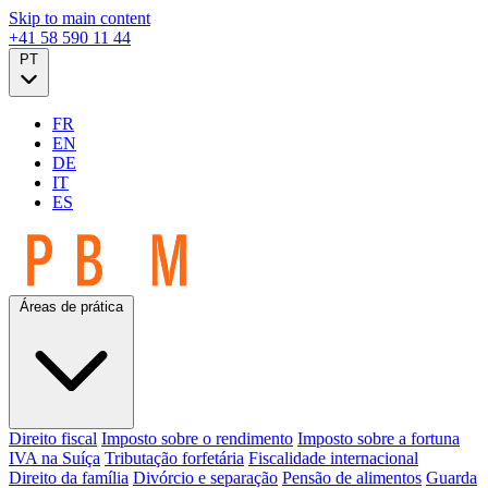
Skip to main content
+41 58 590 11 44
PT
FR
EN
DE
IT
ES
Áreas de prática
Direito fiscal
Imposto sobre o rendimento
Imposto sobre a fortuna
IVA na Suíça
Tributação forfetária
Fiscalidade internacional
Direito da família
Divórcio e separação
Pensão de alimentos
Guarda