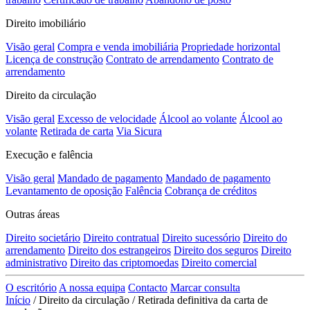
Direito imobiliário
Visão geral
Compra e venda imobiliária
Propriedade horizontal
Licença de construção
Contrato de arrendamento
Contrato de
arrendamento
Direito da circulação
Visão geral
Excesso de velocidade
Álcool ao volante
Álcool ao
volante
Retirada de carta
Via Sicura
Execução e falência
Visão geral
Mandado de pagamento
Mandado de pagamento
Levantamento de oposição
Falência
Cobrança de créditos
Outras áreas
Direito societário
Direito contratual
Direito sucessório
Direito do
arrendamento
Direito dos estrangeiros
Direito dos seguros
Direito
administrativo
Direito das criptomoedas
Direito comercial
O escritório
A nossa equipa
Contacto
Marcar consulta
Início
/
Direito da circulação
/
Retirada definitiva da carta de