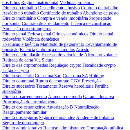
dos filhos
Regime matrimonial
Medidas protetoras
Direito do trabalho
Despedimento abusivo
Contrato de trabalho
Assédio no trabalho
Certificado de trabalho
Abandono de posto
Direito imobiliário
Compra e venda imobiliária
Propriedade
horizontal
Contrato de arrendamento
Licença de construção
Aquisição por estrangeiros
Direito penal
Defesa penal
Crimes económicos
Direito penal
rodoviário
Violência doméstica
Execução e falência
Mandado de pagamento
Levantamento de
oposição
Falência
Cobrança de créditos
Arresto
Direito da circulação
Excesso de velocidade
Álcool ao volante
Retirada de carta
Via Sicura
Direito das criptomoedas
Regulação crypto
Fiscalidade crypto
Litígios crypto
Direito societário
Criar uma Sàrl
Criar uma SA
Holding
Direito contratual
Rutura de contrato
CGV
Prescrição
Direito sucessório
Testamento
Reserva hereditária
Partilha
sucessória
Direito do arrendamento
Aumento de renda
Garantia locativa
Prorrogação do arrendamento
Direito dos estrangeiros
Autorização B
Naturalização
Reagrupamento familiar
Direito dos seguros
Seguro de invalidez
Acidente de trabalho
Seguro de desemprego
Direito administrativo
Recurso administrativo
Contratação pública