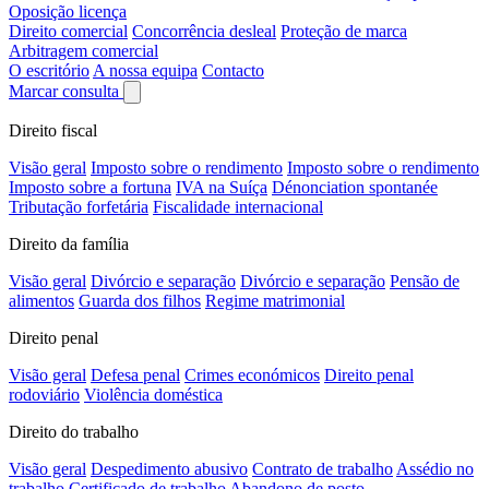
Oposição licença
Direito comercial
Concorrência desleal
Proteção de marca
Arbitragem comercial
O escritório
A nossa equipa
Contacto
Marcar consulta
Direito fiscal
Visão geral
Imposto sobre o rendimento
Imposto sobre o rendimento
Imposto sobre a fortuna
IVA na Suíça
Dénonciation spontanée
Tributação forfetária
Fiscalidade internacional
Direito da família
Visão geral
Divórcio e separação
Divórcio e separação
Pensão de
alimentos
Guarda dos filhos
Regime matrimonial
Direito penal
Visão geral
Defesa penal
Crimes económicos
Direito penal
rodoviário
Violência doméstica
Direito do trabalho
Visão geral
Despedimento abusivo
Contrato de trabalho
Assédio no
trabalho
Certificado de trabalho
Abandono de posto