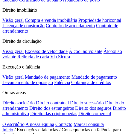
Direito imobiliário
Visão geral
Compra e venda imobiliária
Propriedade horizontal
Licença de construção
Contrato de arrendamento
Contrato de
arrendamento
Direito da circulação
Visão geral
Excesso de velocidade
Álcool ao volante
Álcool ao
volante
Retirada de carta
Via Sicura
Execução e falência
Visão geral
Mandado de pagamento
Mandado de pagamento
Levantamento de oposição
Falência
Cobrança de créditos
Outras áreas
Direito societário
Direito contratual
Direito sucessório
Direito do
arrendamento
Direito dos estrangeiros
Direito dos seguros
Direito
administrativo
Direito das criptomoedas
Direito comercial
O escritório
A nossa equipa
Contacto
Marcar consulta
Início
/
Execuções e falências
/
Consequências da falência para