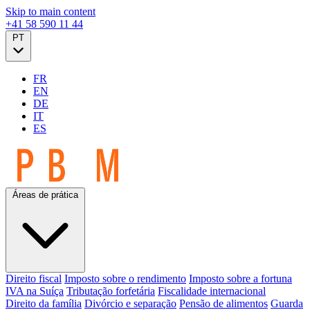
Skip to main content
+41 58 590 11 44
PT
FR
EN
DE
IT
ES
Áreas de prática
Direito fiscal
Imposto sobre o rendimento
Imposto sobre a fortuna
IVA na Suíça
Tributação forfetária
Fiscalidade internacional
Direito da família
Divórcio e separação
Pensão de alimentos
Guarda