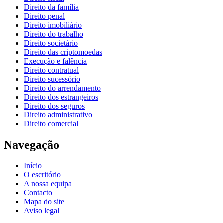
Direito da família
Direito penal
Direito imobiliário
Direito do trabalho
Direito societário
Direito das criptomoedas
Execução e falência
Direito contratual
Direito sucessório
Direito do arrendamento
Direito dos estrangeiros
Direito dos seguros
Direito administrativo
Direito comercial
Navegação
Início
O escritório
A nossa equipa
Contacto
Mapa do site
Aviso legal